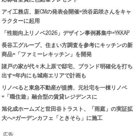
アイ工務店、新CMの発表会開催=渋谷凪咲さんをキャ
ラクターに起用
「性能向上リノベ2026」デザイン事例募集中=YKKAP
長谷工グループ、住まい方調査を参考にキッチンの新
商品=「ファミーレキッチン」を開発
諸戸の家が代々木上原で邸宅、ブランド明確化を打ち
出す=年内にも城南エリアで計画も
リノべると東急不動産が提携、元社宅を一棟リノベ
=「職住遊」融合型の賃貸レジデンスに
旭化成ホームズと世田谷トラスト、「雨庭」の実証拡
大へ=ガーデンカフェ「ときそら」に施工
広告