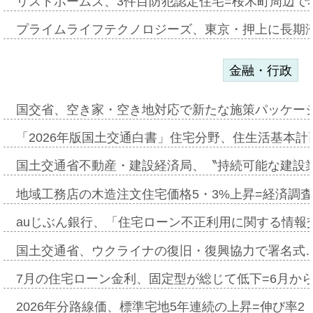
リストホームズ、3件目防犯認定住宅=桜木町周辺で
プライムライフテクノロジーズ、東京・押上に長期
金融・行政
国交省、空き家・空き地対応で新たな施策パッケー
「2026年版国土交通白書」住宅分野、住生活基本計
国土交通省不動産・建設経済局、〝持続可能な建設
地域工務店の木造注文住宅価格5・3%上昇=経済調
auじぶん銀行、「住宅ローン不正利用に関する情報
国土交通省、ウクライナの復旧・復興協力で署名式
7月の住宅ローン金利、固定型が総じて低下=6月か
2026年分路線価、標準宅地5年連続の上昇=伸び率2・