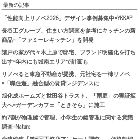
最新の記事
「性能向上リノベ2026」デザイン事例募集中=YKKAP
長谷工グループ、住まい方調査を参考にキッチンの新
商品=「ファミーレキッチン」を開発
諸戸の家が代々木上原で邸宅、ブランド明確化を打ち
出す=年内にも城南エリアで計画も
リノべると東急不動産が提携、元社宅を一棟リノベ
=「職住遊」融合型の賃貸レジデンスに
旭化成ホームズと世田谷トラスト、「雨庭」の実証拡
大へ=ガーデンカフェ「ときそら」に施工
約7割が物理鍵で管理、小学生の鍵管理に関する意識
調査=Nature
全建総連「第6回工務店アンケート調査」、価格転嫁