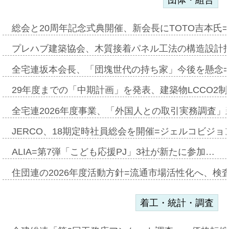
総会と20周年記念式典開催、新会長にTOTO吉本氏
プレハブ建築協会、木質接着パネル工法の構造設計
全宅連坂本会長、「団塊世代の持ち家」今後を懸念
29年度までの「中期計画」を発表、建築物LCCO2
全宅連2026年度事業、「外国人との取引実務調査」新
JERCO、18期定時社員総会を開催=ジェルコビジョン
ALIA=第7弾「こども応援PJ」3社が新たに参加…
住団連の2026年度活動方針=流通市場活性化へ、検
着工・統計・調査