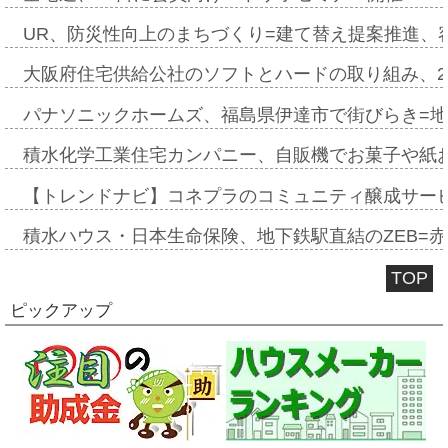
UR、防災性向上のまちづくり=建て替え提案推進、
大阪府住宅供給公社のソフトとハードの取り組み、2
パナソニックホームズ、福島県伊達市で街びらき=
積水化学工業住宅カンパニー、自販機でお菓子や紙
【トレンドナビ】コネプラのコミュニティ醸成サー
積水ハウス・日本生命保険、地下鉄駅直結のZEB=赤坂
TOP
ピックアップ