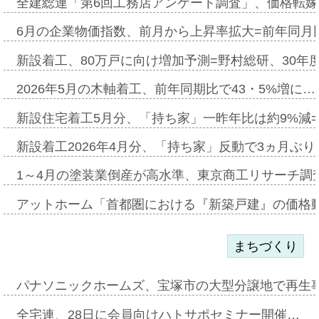
全建総連「第6回工務店アンケート調査」、価格転嫁
6月の企業物価指数、前月から上昇率拡大=前年同月比
新設着工、80万戸に向け増加予測=野村総研、30年
2026年5月の木軸着工、前年同期比で43・5%増に…
新設住宅着工5月分、「持ち家」一昨年比は約9%減=
新設着工2026年4月分、「持ち家」反動で3ヵ月ぶ
1～4月の塗装業倒産が高水準、東京商工リサーチ調
アットホーム「首都圏における『新築戸建』の価格
まちづくり
パナソニックホームズ、宝塚市の大型分譲地で再生
全宅連、28日に会員向けハトサポセミナー開催…