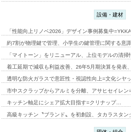
設備・建材
「性能向上リノベ2026」デザイン事例募集中=YKKA
約7割が物理鍵で管理、小学生の鍵管理に関する意識調査
「マイトーン」をリニューアル、上位モデルの清掃
着工延期で減収も利益改善、26年5月期決算を発表
透明な防火ガラスで意匠性・視認性向上=文化シヤ
市中スクラップからアルミを分離、アサヒセイレン
キッチン軸足にシェア拡大目指す=クリナップ…
高級キッチン〝ブランド〟を初創設、タカラスタン
団体・組合