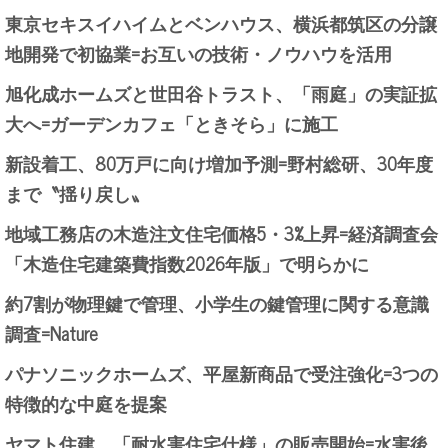
東京セキスイハイムとベンハウス、横浜都筑区の分譲
地開発で初協業=お互いの技術・ノウハウを活用
旭化成ホームズと世田谷トラスト、「雨庭」の実証拡
大へ=ガーデンカフェ「ときそら」に施工
新設着工、80万戸に向け増加予測=野村総研、30年度
まで〝揺り戻し〟
地域工務店の木造注文住宅価格5・3%上昇=経済調査会
「木造住宅建築費指数2026年版」で明らかに
約7割が物理鍵で管理、小学生の鍵管理に関する意識
調査=Nature
パナソニックホームズ、平屋新商品で受注強化=3つの
特徴的な中庭を提案
ヤマト住建、「耐水害住宅仕様」の販売開始=水害後