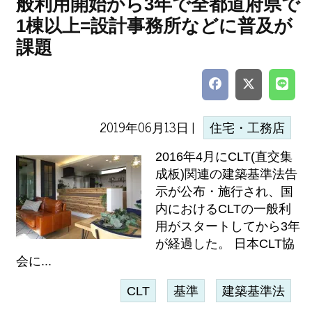
般利用開始から3年で全都道府県で
1棟以上=設計事務所などに普及が
課題
2019年06月13日 |
住宅・工務店
2016年4月にCLT(直交集
成板)関連の建築基準法告
示が公布・施行され、国
内におけるCLTの一般利
用がスタートしてから3年
が経過した。 日本CLT協
会に...
CLT
基準
建築基準法