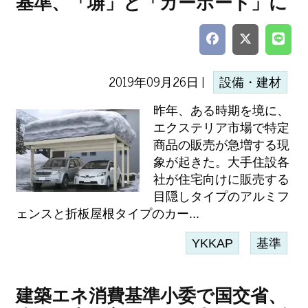
基準、「塀」と「カーポート」に
2019年09月26日 |
設備・建材
昨年、ある時期を境に、
エクステリア市場で特定
商品の販売が急増する現
象が起きた。大手住設各
社が住宅向けに販売する
目隠しタイプのアルミフ
ェンスと折板屋根タイプのカー...
YKKAP
基準
建築エネ消費基準小委で国交省、