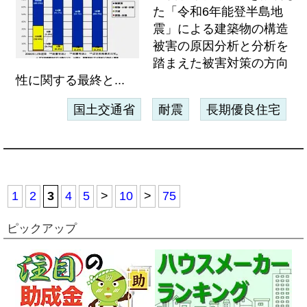
た「令和6年能登半島地
震」による建築物の構造
被害の原因分析と分析を
踏まえた被害対策の方向
性に関する最終と...
国土交通省
耐震
長期優良住宅
1
2
3
4
5
>
10
>
75
ピックアップ