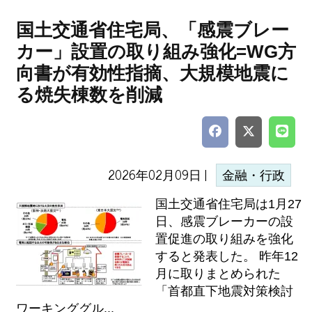
国土交通省住宅局、「感震ブレー
カー」設置の取り組み強化=WG方
向書が有効性指摘、大規模地震に
る焼失棟数を削減
2026年02月09日 |
金融・行政
国土交通省住宅局は1月27
日、感震ブレーカーの設
置促進の取り組みを強化
すると発表した。 昨年12
月に取りまとめられた
「首都直下地震対策検討
ワーキンググル...