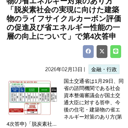
物の省エネルギー対策のあり方
「脱炭素社会の実現に向けた建築
物のライフサイクルカーボン評価
の促進及び省エネルギー性能の一
層の向上について」で第4次答申
2026年02月13日 |
金融・行政
国土交通省は1月29日、同
省の諮問機関である社会
資本整備審議会が国土交
通大臣に対する答申、今
後の住宅・建築物の省エ
ネルギー対策のあり方(第
4次答申)「脱炭素社...