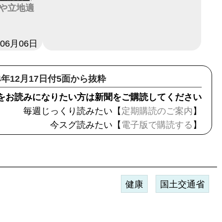
や立地適
年06月06日
24年12月17日付5面から抜粋
をお読みになりたい方は新聞をご購読してください
毎週じっくり読みたい【
定期購読のご案内
】
今スグ読みたい【
電子版で購読する
】
健康
国土交通省