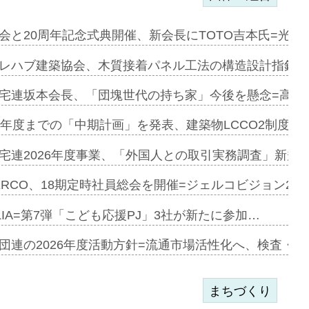
を提案=P…
会と20周年記念式典開催、新会長にTOTO吉本氏=光触
とワンビ…
レハブ建築協会、木質接着パネル工法の構造設計指針を
宅連坂本会長、「団塊世代の持ち家」今後を懸念=高齢
e…
9年度までの「中期計画」を発表、建築物LCCO2制度へ
加=リンナ…
宅連2026年度事業、「外国人との取引実務調査」新規に
見込む=…
ERCO、18期定時社員総会を開催=ジェルコビジョン203
LIA=第7弾「こども応援PJ」3社が新たに参加…
開始=三協…
団連の2026年度活動方針=流通市場活性化へ、検査・
まちづくり