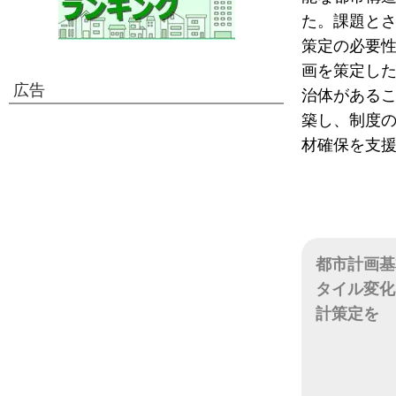
た。課題と
策定の必要
画を策定し
広告
治体がある
築し、制度
材確保を支
都市計画基
タイル変化
計策定を
日付