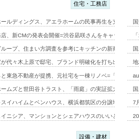
住宅・工務店
ホールディングス、アエラホームの民事再生を支援=スポ
国
務店、新CMの発表会開催=渋谷凪咲さんをキャラクター
「
グループ、住まい方調査を参考にキッチンの新商品=「フ
国
家が代々木上原で邸宅、ブランド明確化を打ち出す=年内
地
ると東急不動産が提携、元社宅を一棟リノベ=「職住遊」
a
ホームズと世田谷トラスト、「雨庭」の実証拡大へ=ガー
国
キスイハイムとベンハウス、横浜都筑区の分譲地開発で初
7
スイニシア、マンションとシェアハウスのいいとこどり
2
設備・建材