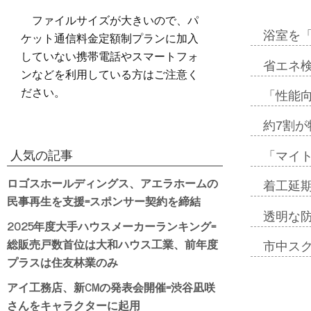
ファイルサイズが大きいので、パ
ケット通信料金定額制プランに加入
浴室を
していない携帯電話やスマートフォ
省エネ検
ンなどを利用している方はご注意く
ださい。
「性能向
約7割が
人気の記事
「マイ
ロゴスホールディングス、アエラホームの
着工延期
民事再生を支援=スポンサー契約を締結
透明な
2025年度大手ハウスメーカーランキング=
総販売戸数首位は大和ハウス工業、前年度
市中ス
プラスは住友林業のみ
アイ工務店、新CMの発表会開催=渋谷凪咲
さんをキャラクターに起用