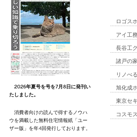
ロゴス
アイ工
長谷工
諸戸の
リノべ
2026年夏号を号を7月8日に発刊い
旭化成
たしました。
東京セ
消費者向けの読んで得するノウハ
コスモ
ウを満載した無料住宅情報紙「ユー
ザー版」を年4回発行しております。