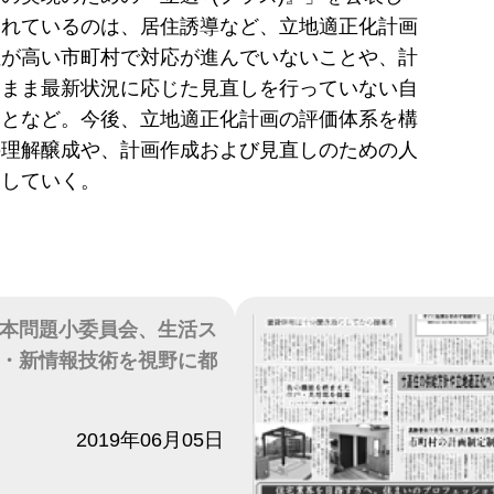
されているのは、居住誘導など、立地適正化計画
性が高い市町村で対応が進んでいないことや、計
たまま最新状況に応じた見直しを行っていない自
ことなど。今後、立地適正化計画の評価体系を構
の理解醸成や、計画作成および見直しのための人
援していく。
本問題小委員会、生活ス
・新情報技術を視野に都
2019年06月05日