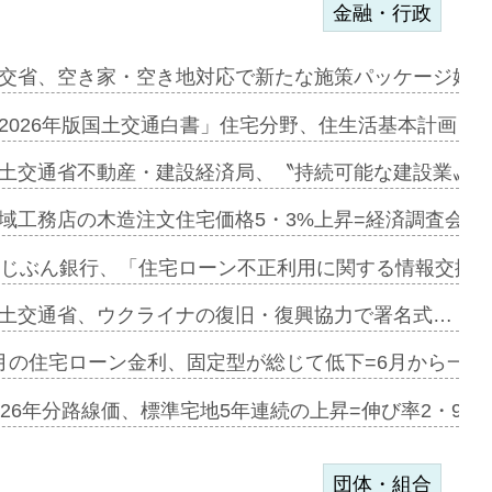
金融・行政
ンサー契約…
交省、空き家・空き地対応で新たな施策パッケージ始動
に起用…
2026年版国土交通白書」住宅分野、住生活基本計画を
ァミーレキ…
土交通省不動産・建設経済局、〝持続可能な建設業〟の
にも城南エ…
域工務店の木造注文住宅価格5・3%上昇=経済調査会「
融合型の賃…
uじぶん銀行、「住宅ローン不正利用に関する情報交換協
デンカフェ…
土交通省、ウクライナの復旧・復興協力で署名式…
協業=お互…
月の住宅ローン金利、固定型が総じて低下=6月から一転
のコリビング…
026年分路線価、標準宅地5年連続の上昇=伸び率2・9%
団体・組合