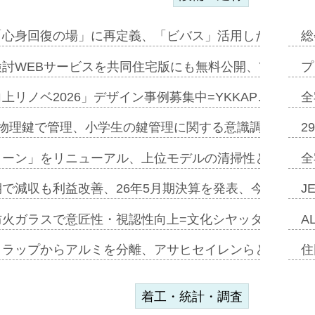
「心身回復の場」に再定義、「ビバス」活用した新入浴法
総
討WEBサービスを共同住宅版にも無料公開、YKKAP
プ
上リノベ2026」デザイン事例募集中=YKKAP…
全
物理鍵で管理、小学生の鍵管理に関する意識調査=Natur
2
トーン」をリニューアル、上位モデルの清掃性と安全性追
全
で減収も利益改善、26年5月期決算を発表、今期は増収
J
防火ガラスで意匠性・視認性向上=文化シヤッター…
A
クラップからアルミを分離、アサヒセイレンらと協働開発
住
着工・統計・調査