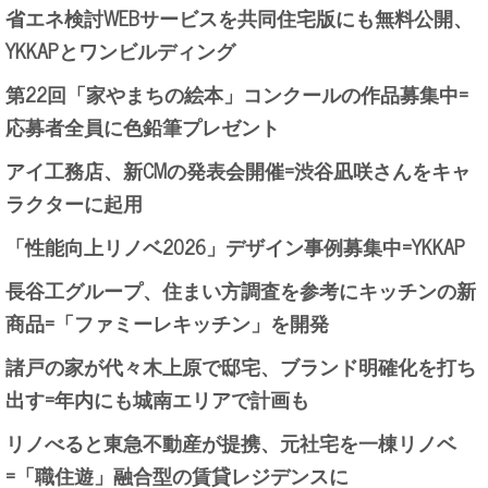
省エネ検討WEBサービスを共同住宅版にも無料公開、
YKKAPとワンビルディング
第22回「家やまちの絵本」コンクールの作品募集中=
応募者全員に色鉛筆プレゼント
アイ工務店、新CMの発表会開催=渋谷凪咲さんをキャ
ラクターに起用
「性能向上リノベ2026」デザイン事例募集中=YKKAP
長谷工グループ、住まい方調査を参考にキッチンの新
商品=「ファミーレキッチン」を開発
諸戸の家が代々木上原で邸宅、ブランド明確化を打ち
出す=年内にも城南エリアで計画も
リノべると東急不動産が提携、元社宅を一棟リノベ
=「職住遊」融合型の賃貸レジデンスに