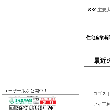
主要大
住宅産業新
最近
ユーザー版を公開中！
ロゴス
アイ工