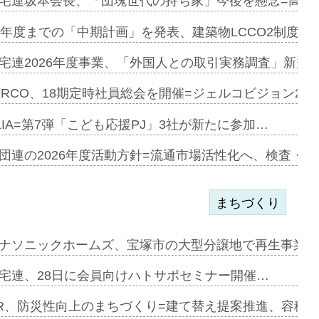
宅連坂本会長、「団塊世代の持ち家」今後を懸念=高齢
e…
9年度までの「中期計画」を発表、建築物LCCO2制度へ
加=リンナ…
宅連2026年度事業、「外国人との取引実務調査」新規に
見込む=…
ERCO、18期定時社員総会を開催=ジェルコビジョン203
LIA=第7弾「こども応援PJ」3社が新たに参加…
開始=三協…
団連の2026年度活動方針=流通市場活性化へ、検査・
まちづくり
まず=「物…
ナソニックホームズ、宝塚市の大型分譲地で再生事業を
昇…
宅連、28日に会員向けハトサポセミナー開催…
り戻し〟…
R、防災性向上のまちづくり=建て替え提案推進、容積