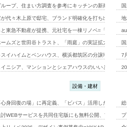
グループ、住まい方調査を参考にキッチンの新商品=「フ
国
家が代々木上原で邸宅、ブランド明確化を打ち出す=年内
地
ると東急不動産が提携、元社宅を一棟リノベ=「職住遊」
a
ホームズと世田谷トラスト、「雨庭」の実証拡大へ=ガー
国
キスイハイムとベンハウス、横浜都筑区の分譲地開発で初
7
スイニシア、マンションとシェアハウスのいいとこどり
2
設備・建材
「心身回復の場」に再定義、「ビバス」活用した新入浴法
総
討WEBサービスを共同住宅版にも無料公開、YKKAP
プ