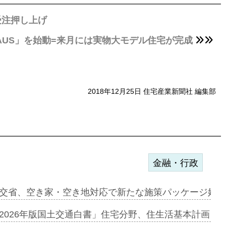
受注押し上げ
 HAUS」を始動=来月には実物大モデル住宅が完成
2018年12月25日 住宅産業新聞社 編集部
金融・行政
ンサー契約…
交省、空き家・空き地対応で新たな施策パッケージ始動
に起用…
2026年版国土交通白書」住宅分野、住生活基本計画を