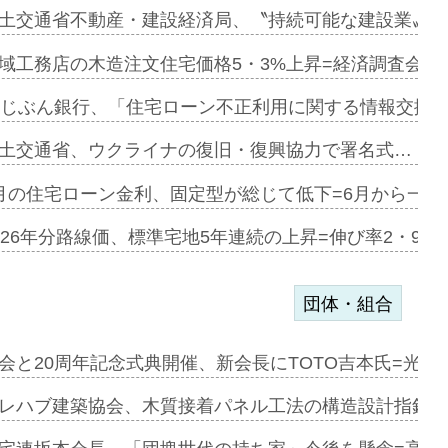
ァミーレキ…
土交通省不動産・建設経済局、〝持続可能な建設業〟の
にも城南エ…
域工務店の木造注文住宅価格5・3%上昇=経済調査会「
融合型の賃…
uじぶん銀行、「住宅ローン不正利用に関する情報交換協
デンカフェ…
土交通省、ウクライナの復旧・復興協力で署名式…
協業=お互…
月の住宅ローン金利、固定型が総じて低下=6月から一転
のコリビング…
026年分路線価、標準宅地5年連続の上昇=伸び率2・9%
団体・組合
を提案=P…
会と20周年記念式典開催、新会長にTOTO吉本氏=光触
とワンビ…
レハブ建築協会、木質接着パネル工法の構造設計指針を