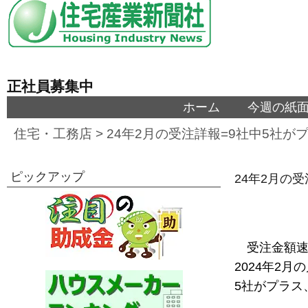
正社員募集中
ホーム
今週の紙
住宅・工務店
>
24年2月の受注詳報=9社中5社が
ピックアップ
24年2月の
受注金額速
2024年2
5社がプラス