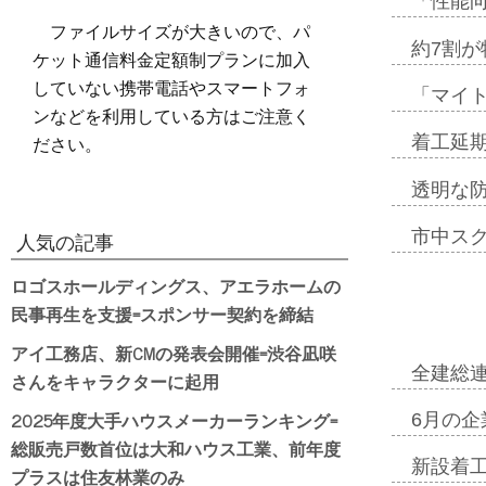
「性能向
ファイルサイズが大きいので、パ
約7割が
ケット通信料金定額制プランに加入
していない携帯電話やスマートフォ
「マイ
ンなどを利用している方はご注意く
ださい。
着工延期
透明な
市中ス
人気の記事
ロゴスホールディングス、アエラホームの
民事再生を支援=スポンサー契約を締結
アイ工務店、新CMの発表会開催=渋谷凪咲
全建総
さんをキャラクターに起用
2025年度大手ハウスメーカーランキング=
6月の企
総販売戸数首位は大和ハウス工業、前年度
新設着工
プラスは住友林業のみ