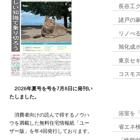
長谷工
諸戸の
リノべ
旭化成
東京セ
コスモ
2026年夏号を号を7月8日に発刊い
たしました。
浴室を
消費者向けの読んで得するノウハ
ウを満載した無料住宅情報紙「ユー
省エネ検
ザー版」を年4回発行しております。