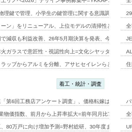
上リノベ2026」デザイン事例募集中=YKKAP…
全
物理鍵で管理、小学生の鍵管理に関する意識調査=Natur
2
トーン」をリニューアル、上位モデルの清掃性と安全性追
全
で減収も利益改善、26年5月期決算を発表、今期は増収
J
防火ガラスで意匠性・視認性向上=文化シヤッター…
A
クラップからアルミを分離、アサヒセイレンらと協働開発
住
着工・統計・調査
連「第6回工務店アンケート調査」、価格転嫁は十分に進
パ
業物価指数、前月から上昇率拡大=前年同月比7・1%上
全
、80万戸に向け増加予測=野村総研、30年度まで〝揺
U