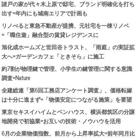
諸戸の家が代々木上原で邸宅、ブランド明確化を打ち
出す=年内にも城南エリアで計画も
リノべると東急不動産が提携、元社宅を一棟リノベ
=「職住遊」融合型の賃貸レジデンスに
旭化成ホームズと世田谷トラスト、「雨庭」の実証拡
大へ=ガーデンカフェ「ときそら」に施工
約7割が物理鍵で管理、小学生の鍵管理に関する意識
調査=Nature
全建総連「第6回工務店アンケート調査」、価格転嫁
は十分に進まず=「物価安定につながる施策」を要望
東京セキスイハイムとベンハウス、横浜都筑区の分譲
地開発で初協業=お互いの技術・ノウハウを活用
6月の企業物価指数、前月から上昇率拡大=前年同月比