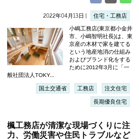
2022年04月13日 |
住宅・工務店
小嶋工務店(東京都小金井
市、小嶋智明社長)は、東
京産の木材で家を建てる
という地産地消の仕組み
およびブランド化をする
ために2012年3月に「一
般社団法人TOKY...
国土交通省
工務店
注文住宅
長期優良住宅
楓工務店が清潔な現場づくりに注
力、労働災害や住民トラブルなど