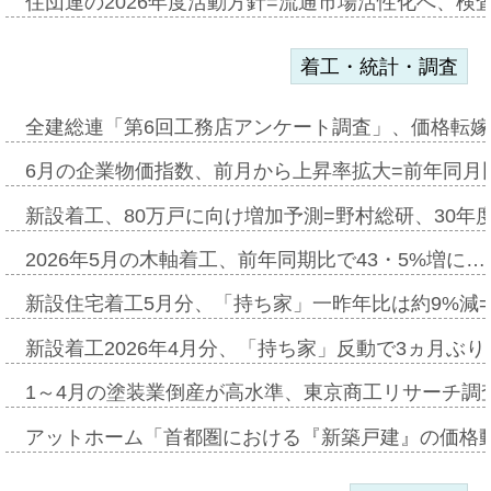
住団連の2026年度活動方針=流通市場活性化へ、検
着工・統計・調査
全建総連「第6回工務店アンケート調査」、価格転嫁
6月の企業物価指数、前月から上昇率拡大=前年同月比
新設着工、80万戸に向け増加予測=野村総研、30年
2026年5月の木軸着工、前年同期比で43・5%増に…
新設住宅着工5月分、「持ち家」一昨年比は約9%減=
新設着工2026年4月分、「持ち家」反動で3ヵ月ぶ
1～4月の塗装業倒産が高水準、東京商工リサーチ調
アットホーム「首都圏における『新築戸建』の価格