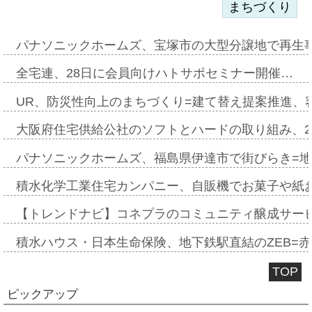
まちづくり
パナソニックホームズ、宝塚市の大型分譲地で再生
全宅連、28日に会員向けハトサポセミナー開催…
UR、防災性向上のまちづくり=建て替え提案推進、
大阪府住宅供給公社のソフトとハードの取り組み、2
パナソニックホームズ、福島県伊達市で街びらき=
積水化学工業住宅カンパニー、自販機でお菓子や紙
【トレンドナビ】コネプラのコミュニティ醸成サー
積水ハウス・日本生命保険、地下鉄駅直結のZEB=赤坂
TOP
ピックアップ