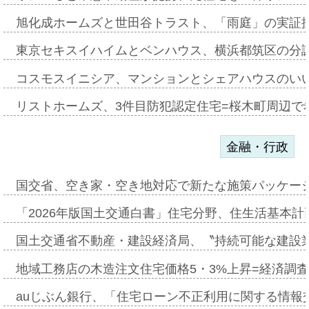
旭化成ホームズと世田谷トラスト、「雨庭」の実証
東京セキスイハイムとベンハウス、横浜都筑区の分
コスモスイニシア、マンションとシェアハウスのい
リストホームズ、3件目防犯認定住宅=桜木町周辺で
金融・行政
国交省、空き家・空き地対応で新たな施策パッケー
「2026年版国土交通白書」住宅分野、住生活基本計
国土交通省不動産・建設経済局、〝持続可能な建設
地域工務店の木造注文住宅価格5・3%上昇=経済調
auじぶん銀行、「住宅ローン不正利用に関する情報