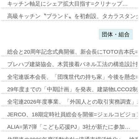
キッチン軸足にシェア拡大目指す=クリナップ…
高級キッチン〝ブランド〟を初創設、タカラスタン
団体・組合
総会と20周年記念式典開催、新会長にTOTO吉本氏
プレハブ建築協会、木質接着パネル工法の構造設計
全宅連坂本会長、「団塊世代の持ち家」今後を懸念
29年度までの「中期計画」を発表、建築物LCCO2
全宅連2026年度事業、「外国人との取引実務調査」新
JERCO、18期定時社員総会を開催=ジェルコビジョン
ALIA=第7弾「こども応援PJ」3社が新たに参加…