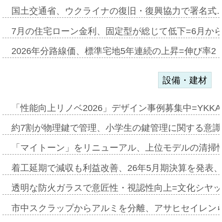
国土交通省、ウクライナの復旧・復興協力で署名式
7月の住宅ローン金利、固定型が総じて低下=6月か
2026年分路線価、標準宅地5年連続の上昇=伸び率2・
設備・建材
「性能向上リノベ2026」デザイン事例募集中=YKKA
約7割が物理鍵で管理、小学生の鍵管理に関する意識調査
「マイトーン」をリニューアル、上位モデルの清掃
着工延期で減収も利益改善、26年5月期決算を発表
透明な防火ガラスで意匠性・視認性向上=文化シヤ
市中スクラップからアルミを分離、アサヒセイレン