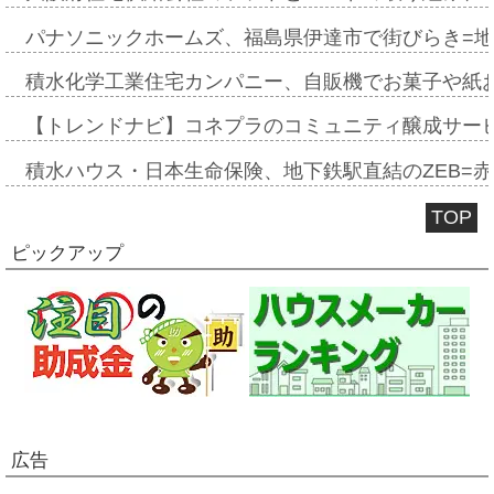
パナソニックホームズ、福島県伊達市で街びらき=
積水化学工業住宅カンパニー、自販機でお菓子や紙
【トレンドナビ】コネプラのコミュニティ醸成サー
積水ハウス・日本生命保険、地下鉄駅直結のZEB=赤坂
TOP
ピックアップ
広告