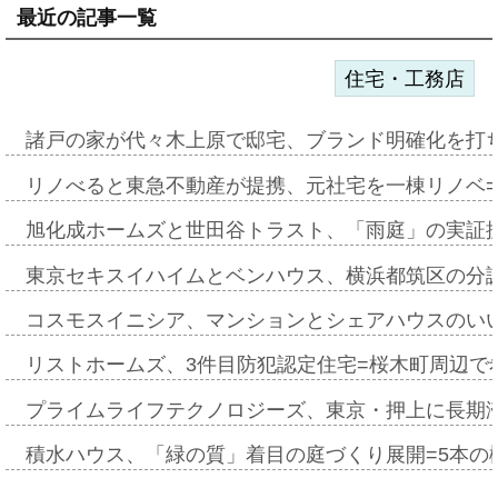
最近の記事一覧
住宅・工務店
諸戸の家が代々木上原で邸宅、ブランド明確化を打
リノべると東急不動産が提携、元社宅を一棟リノベ
旭化成ホームズと世田谷トラスト、「雨庭」の実証
東京セキスイハイムとベンハウス、横浜都筑区の分
コスモスイニシア、マンションとシェアハウスのい
リストホームズ、3件目防犯認定住宅=桜木町周辺で
プライムライフテクノロジーズ、東京・押上に長期
積水ハウス、「緑の質」着目の庭づくり展開=5本の