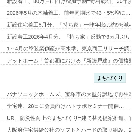
新設着工、80万戸に向け増加予測=野村総研、30年
2026年5月の木軸着工、前年同期比で43・5%増に…
新設住宅着工5月分、「持ち家」一昨年比は約9%減=
新設着工2026年4月分、「持ち家」反動で3ヵ月ぶ
1～4月の塗装業倒産が高水準、東京商工リサーチ調
アットホーム「首都圏における『新築戸建』の価格
まちづくり
パナソニックホームズ、宝塚市の大型分譲地で再生
全宅連、28日に会員向けハトサポセミナー開催…
UR、防災性向上のまちづくり=建て替え提案推進、
大阪府住宅供給公社のソフトとハードの取り組み、2