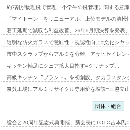
約7割が物理鍵で管理、小学生の鍵管理に関する意識調査
「マイトーン」をリニューアル、上位モデルの清掃
着工延期で減収も利益改善、26年5月期決算を発表
透明な防火ガラスで意匠性・視認性向上=文化シヤ
市中スクラップからアルミを分離、アサヒセイレン
キッチン軸足にシェア拡大目指す=クリナップ…
高級キッチン〝ブランド〟を初創設、タカラスタン
奈呉工場にアルミリサイクル専用炉を増設=三協立
団体・組合
総会と20周年記念式典開催、新会長にTOTO吉本氏