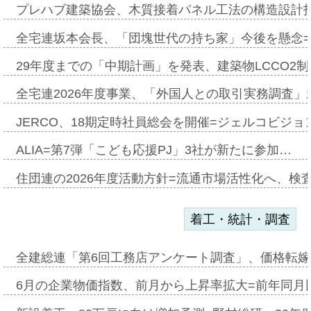
プレハブ建築協会、木質接着パネル工法の構造設計
全宅連坂本会長、「団塊世代の持ち家」今後を懸念
29年度までの「中期計画」を発表、建築物LCCO2
全宅連2026年度事業、「外国人との取引実務調査」新
JERCO、18期定時社員総会を開催=ジェルコビジョン
ALIA=第7弾「こども応援PJ」3社が新たに参加…
住団連の2026年度活動方針=流通市場活性化へ、検
着工・統計・調査
全建総連「第6回工務店アンケート調査」、価格転嫁
6月の企業物価指数、前月から上昇率拡大=前年同月比