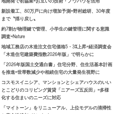
地開発で初協業=お互いの技術・ノウハウを活用
新設着工、80万戸に向け増加予測=野村総研、30年度
まで〝揺り戻し〟
約7割が物理鍵で管理、小学生の鍵管理に関する意識
調査=Nature
地域工務店の木造注文住宅価格5・3%上昇=経済調査会
「木造住宅建築費指数2026年版」で明らかに
「2026年版国土交通白書」住宅分野、住生活基本計画
を推進=世帯数減少や相続住宅の大量発生視野に
コスモスイニシア、マンションとシェアハウスのいい
とこどりのコリビング賃貸「ニアーズ五反田」=多様
化する住まいのニーズに対応
「マイトーン」をリニューアル、上位モデルの清掃性