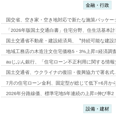
金融・行政
国交省、空き家・空き地対応で新たな施策パッケー
「2026年版国土交通白書」住宅分野、住生活基本計
国土交通省不動産・建設経済局、〝持続可能な建設
地域工務店の木造注文住宅価格5・3%上昇=経済調
auじぶん銀行、「住宅ローン不正利用に関する情報
国土交通省、ウクライナの復旧・復興協力で署名式
7月の住宅ローン金利、固定型が総じて低下=6月か
2026年分路線価、標準宅地5年連続の上昇=伸び率2・
設備・建材