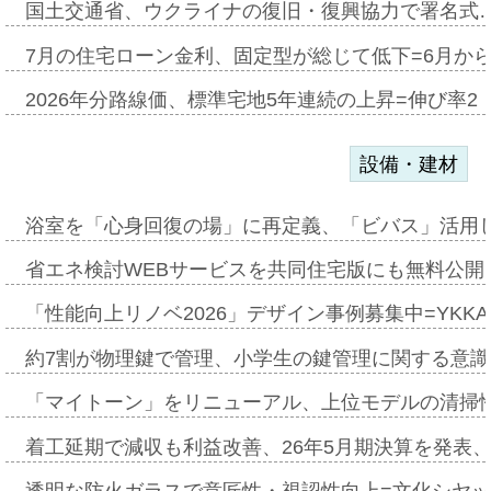
国土交通省、ウクライナの復旧・復興協力で署名式
7月の住宅ローン金利、固定型が総じて低下=6月か
2026年分路線価、標準宅地5年連続の上昇=伸び率2・
設備・建材
浴室を「心身回復の場」に再定義、「ビバス」活用し
省エネ検討WEBサービスを共同住宅版にも無料公開、
「性能向上リノベ2026」デザイン事例募集中=YKKA
約7割が物理鍵で管理、小学生の鍵管理に関する意識調査
「マイトーン」をリニューアル、上位モデルの清掃
着工延期で減収も利益改善、26年5月期決算を発表
透明な防火ガラスで意匠性・視認性向上=文化シヤ