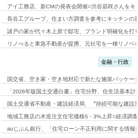
アイ工務店、新CMの発表会開催=渋谷凪咲さんをキ
長谷工グループ、住まい方調査を参考にキッチンの
諸戸の家が代々木上原で邸宅、ブランド明確化を打
リノべると東急不動産が提携、元社宅を一棟リノベ
金融・行政
国交省、空き家・空き地対応で新たな施策パッケー
「2026年版国土交通白書」住宅分野、住生活基本計
国土交通省不動産・建設経済局、〝持続可能な建設
地域工務店の木造注文住宅価格5・3%上昇=経済調
auじぶん銀行、「住宅ローン不正利用に関する情報