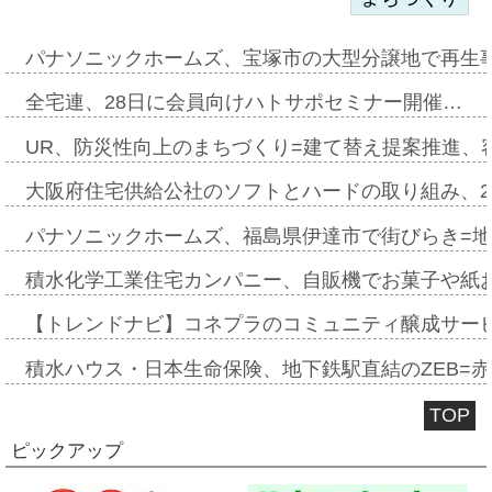
パナソニックホームズ、宝塚市の大型分譲地で再生
全宅連、28日に会員向けハトサポセミナー開催…
UR、防災性向上のまちづくり=建て替え提案推進、
大阪府住宅供給公社のソフトとハードの取り組み、2
パナソニックホームズ、福島県伊達市で街びらき=
積水化学工業住宅カンパニー、自販機でお菓子や紙
【トレンドナビ】コネプラのコミュニティ醸成サー
積水ハウス・日本生命保険、地下鉄駅直結のZEB=赤坂
TOP
ピックアップ