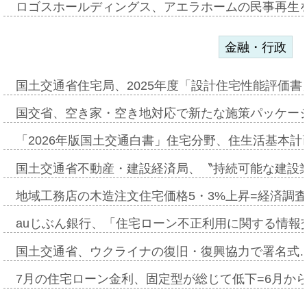
ロゴスホールディングス、アエラホームの民事再生
金融・行政
国土交通省住宅局、2025年度「設計住宅性能評価
国交省、空き家・空き地対応で新たな施策パッケー
「2026年版国土交通白書」住宅分野、住生活基本計
国土交通省不動産・建設経済局、〝持続可能な建設
地域工務店の木造注文住宅価格5・3%上昇=経済調
auじぶん銀行、「住宅ローン不正利用に関する情報
国土交通省、ウクライナの復旧・復興協力で署名式
7月の住宅ローン金利、固定型が総じて低下=6月か