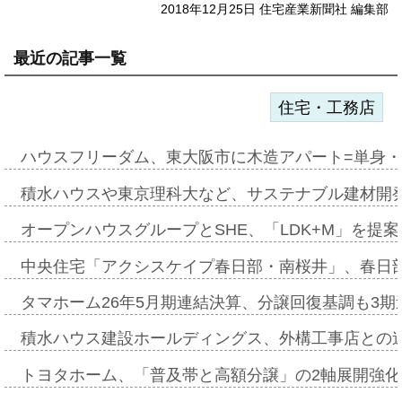
2018年12月25日 住宅産業新聞社 編集部
最近の記事一覧
住宅・工務店
ハウスフリーダム、東大阪市に木造アパート=単身・
積水ハウスや東京理科大など、サステナブル建材開
オープンハウスグループとSHE、「LDK+M」を提
中央住宅「アクシスケイプ春日部・南桜井」、春日
タマホーム26年5月期連結決算、分譲回復基調も3
積水ハウス建設ホールディングス、外構工事店との
トヨタホーム、「普及帯と高額分譲」の2軸展開強化