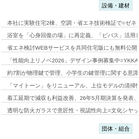
設備・建材
本社に実験住宅2棟、空調・省エネ技術検証で=ゼネ
浴室を「心身回復の場」に再定義、「ビバス」活用し
省エネ検討WEBサービスを共同住宅版にも無料公開、
「性能向上リノベ2026」デザイン事例募集中=YKKA
約7割が物理鍵で管理、小学生の鍵管理に関する意識調査
「マイトーン」をリニューアル、上位モデルの清掃
着工延期で減収も利益改善、26年5月期決算を発表
透明な防火ガラスで意匠性・視認性向上=文化シヤ
団体・組合