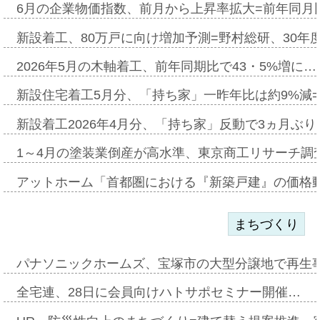
6月の企業物価指数、前月から上昇率拡大=前年同月比
新設着工、80万戸に向け増加予測=野村総研、30年
2026年5月の木軸着工、前年同期比で43・5%増に…
新設住宅着工5月分、「持ち家」一昨年比は約9%減=
新設着工2026年4月分、「持ち家」反動で3ヵ月ぶ
1～4月の塗装業倒産が高水準、東京商工リサーチ調
アットホーム「首都圏における『新築戸建』の価格
まちづくり
パナソニックホームズ、宝塚市の大型分譲地で再生
全宅連、28日に会員向けハトサポセミナー開催…