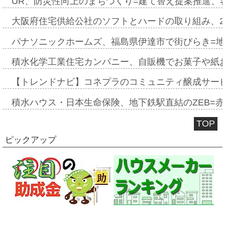
UR、防災性向上のまちづくり=建て替え提案推進、
大阪府住宅供給公社のソフトとハードの取り組み、2
パナソニックホームズ、福島県伊達市で街びらき=
積水化学工業住宅カンパニー、自販機でお菓子や紙
【トレンドナビ】コネプラのコミュニティ醸成サー
積水ハウス・日本生命保険、地下鉄駅直結のZEB=赤坂
TOP
ピックアップ