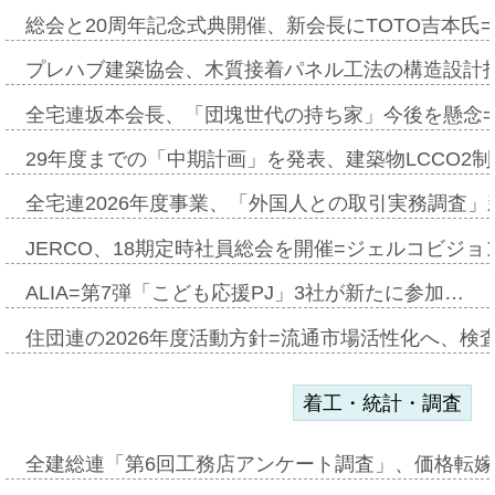
総会と20周年記念式典開催、新会長にTOTO吉本氏
プレハブ建築協会、木質接着パネル工法の構造設計
全宅連坂本会長、「団塊世代の持ち家」今後を懸念
29年度までの「中期計画」を発表、建築物LCCO2
全宅連2026年度事業、「外国人との取引実務調査」新
JERCO、18期定時社員総会を開催=ジェルコビジョン
ALIA=第7弾「こども応援PJ」3社が新たに参加…
住団連の2026年度活動方針=流通市場活性化へ、検
着工・統計・調査
全建総連「第6回工務店アンケート調査」、価格転嫁