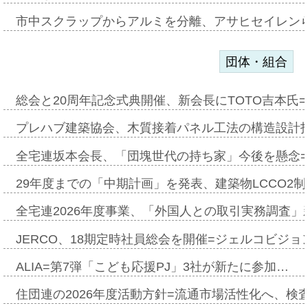
市中スクラップからアルミを分離、アサヒセイレン
団体・組合
総会と20周年記念式典開催、新会長にTOTO吉本氏
プレハブ建築協会、木質接着パネル工法の構造設計
全宅連坂本会長、「団塊世代の持ち家」今後を懸念
29年度までの「中期計画」を発表、建築物LCCO2
全宅連2026年度事業、「外国人との取引実務調査」新
JERCO、18期定時社員総会を開催=ジェルコビジョン
ALIA=第7弾「こども応援PJ」3社が新たに参加…
住団連の2026年度活動方針=流通市場活性化へ、検