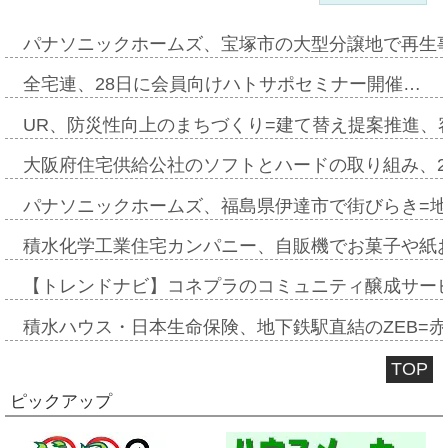
パナソニックホームズ、宝塚市の大型分譲地で再生
全宅連、28日に会員向けハトサポセミナー開催…
UR、防災性向上のまちづくり=建て替え提案推進、
大阪府住宅供給公社のソフトとハードの取り組み、2
パナソニックホームズ、福島県伊達市で街びらき=
積水化学工業住宅カンパニー、自販機でお菓子や紙
【トレンドナビ】コネプラのコミュニティ醸成サー
積水ハウス・日本生命保険、地下鉄駅直結のZEB=赤坂
TOP
ピックアップ