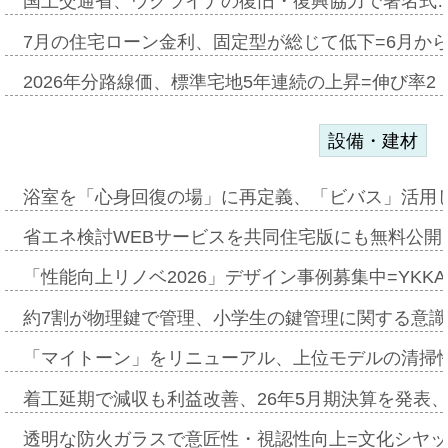
国土交通省、ウクライナの復旧・復興協力で署名式
7月の住宅ローン金利、固定型が総じて低下=6月か
2026年分路線価、標準宅地5年連続の上昇=伸び率2・
設備・建材
浴室を「心身回復の場」に再定義、「ビバス」活用し
省エネ検討WEBサービスを共同住宅版にも無料公開、
「性能向上リノベ2026」デザイン事例募集中=YKKA
約7割が物理鍵で管理、小学生の鍵管理に関する意識調査
「マイトーン」をリニューアル、上位モデルの清掃
着工延期で減収も利益改善、26年5月期決算を発表
透明な防火ガラスで意匠性・視認性向上=文化シヤ