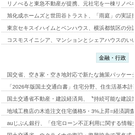
リノべると東急不動産が提携、元社宅を一棟リノベ
旭化成ホームズと世田谷トラスト、「雨庭」の実証
東京セキスイハイムとベンハウス、横浜都筑区の分
コスモスイニシア、マンションとシェアハウスのい
金融・行政
国交省、空き家・空き地対応で新たな施策パッケー
「2026年版国土交通白書」住宅分野、住生活基本計
国土交通省不動産・建設経済局、〝持続可能な建設
地域工務店の木造注文住宅価格5・3%上昇=経済調
auじぶん銀行、「住宅ローン不正利用に関する情報