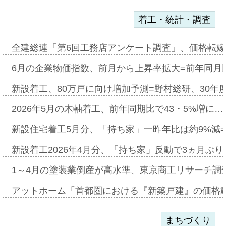
着工・統計・調査
全建総連「第6回工務店アンケート調査」、価格転嫁
6月の企業物価指数、前月から上昇率拡大=前年同月比
新設着工、80万戸に向け増加予測=野村総研、30年
2026年5月の木軸着工、前年同期比で43・5%増に…
新設住宅着工5月分、「持ち家」一昨年比は約9%減=
新設着工2026年4月分、「持ち家」反動で3ヵ月ぶ
1～4月の塗装業倒産が高水準、東京商工リサーチ調
アットホーム「首都圏における『新築戸建』の価格
まちづくり