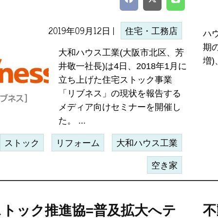
2019年09月12日 |
住宅・工務店
ハ
期の
大和ハウス工業(大阪市北区、芳
増)
井敬一社長)は4日、2018年1月に
立ち上げた住宅ストック事業
「リブネス」の現状を報告する
メディア向けセミナーを開催し
た。 ...
ストック
リフォーム
大和ハウス工業
空き家
ストック推進協=普及拡大へテ
不