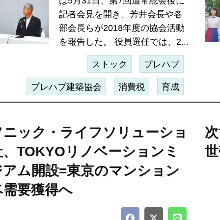
は5月31日、第7回通常総会後に
記者会見を開き、芳井会長や各
部会長らが2018年度の協会活動
を報告した。 役員選任では、2...
ストック
プレハブ
プレハブ建築協会
消費税
育成
ソニック・ライフソリューショ
次
、TOKYOリノベーションミ
世
ジアム開設=東京のマンション
ベ需要獲得へ