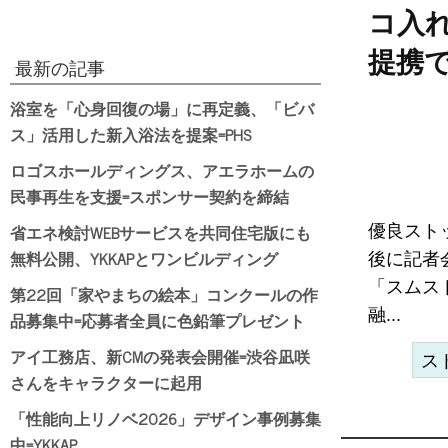
コ入れ
提携
最新の記事
浴室を「心身回復の場」に再定義、「ビバ
ス」活用した新入浴法を提案=PHS
ロゴスホールディングス、アエラホームの
民事再生を支援=スポンサー契約を締結
省エネ検討WEBサービスを共同住宅版にも
優良スト
無料公開、YKKAPとワンビルディング
後に記者
「スムス
第22回「家やまちの絵本」コンクールの作
融...
品募集中=応募者全員に色鉛筆プレゼント
アイ工務店、新CMの発表会開催=渋谷凪咲
ス
さんをキャラクターに起用
「性能向上リノベ2026」デザイン事例募集
中=YKKAP