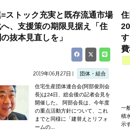
連=ストック充実と既存流通市場
住
化へ、支援策の期限見据え「住
2
制の抜本見直しを」
す
費
2019年06月27日 |
団体・組合
住宅生産団体連合会(阿部俊則会
長)は24日、総会後の記者会見を
開催した。 阿部会長は、今年度
一
の重点活動方針について、これ
積
までと同様に「建替えとリフォ
示す
ームの...