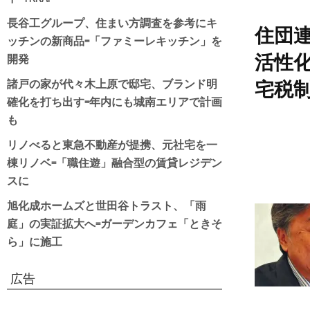
長谷工グループ、住まい方調査を参考にキ
住団
ッチンの新商品=「ファミーレキッチン」を
開発
活性
諸戸の家が代々木上原で邸宅、ブランド明
宅税
確化を打ち出す=年内にも城南エリアで計画
も
リノべると東急不動産が提携、元社宅を一
棟リノベ=「職住遊」融合型の賃貸レジデン
スに
旭化成ホームズと世田谷トラスト、「雨
庭」の実証拡大へ=ガーデンカフェ「ときそ
ら」に施工
広告