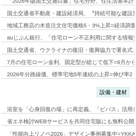
「2026年版国土交通白書」住宅分野、住生活基本計
国土交通省不動産・建設経済局、〝持続可能な建設
地域工務店の木造注文住宅価格5・3%上昇=経済調
auじぶん銀行、「住宅ローン不正利用に関する情報
国土交通省、ウクライナの復旧・復興協力で署名式
7月の住宅ローン金利、固定型が総じて低下=6月か
2026年分路線価、標準宅地5年連続の上昇=伸び率2・
設備・建材
浴室を「心身回復の場」に再定義、「ビバス」活用し
省エネ検討WEBサービスを共同住宅版にも無料公開、
「性能向上リノベ2026」デザイン事例募集中=YKKA