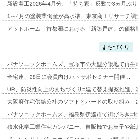
新設着工2026年4月分、「持ち家」反動で3ヵ月ぶ
1～4月の塗装業倒産が高水準、東京商工リサーチ調
アットホーム「首都圏における『新築戸建』の価格
まちづくり
パナソニックホームズ、宝塚市の大型分譲地で再生
全宅連、28日に会員向けハトサポセミナー開催…
UR、防災性向上のまちづくり=建て替え提案推進、
大阪府住宅供給公社のソフトとハードの取り組み、2
パナソニックホームズ、福島県伊達市で街びらき=
積水化学工業住宅カンパニー、自販機でお菓子や紙