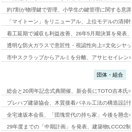
約7割が物理鍵で管理、小学生の鍵管理に関する意識調査
「マイトーン」をリニューアル、上位モデルの清掃
着工延期で減収も利益改善、26年5月期決算を発表
透明な防火ガラスで意匠性・視認性向上=文化シヤ
市中スクラップからアルミを分離、アサヒセイレン
団体・組合
総会と20周年記念式典開催、新会長にTOTO吉本氏
プレハブ建築協会、木質接着パネル工法の構造設計
全宅連坂本会長、「団塊世代の持ち家」今後を懸念
29年度までの「中期計画」を発表、建築物LCCO2