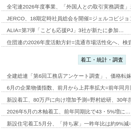
全宅連2026年度事業、「外国人との取引実務調査」新
JERCO、18期定時社員総会を開催=ジェルコビジョン
ALIA=第7弾「こども応援PJ」3社が新たに参加…
住団連の2026年度活動方針=流通市場活性化へ、検
着工・統計・調査
全建総連「第6回工務店アンケート調査」、価格転嫁
6月の企業物価指数、前月から上昇率拡大=前年同月比
新設着工、80万戸に向け増加予測=野村総研、30年
2026年5月の木軸着工、前年同期比で43・5%増に…
新設住宅着工5月分、「持ち家」一昨年比は約9%減=