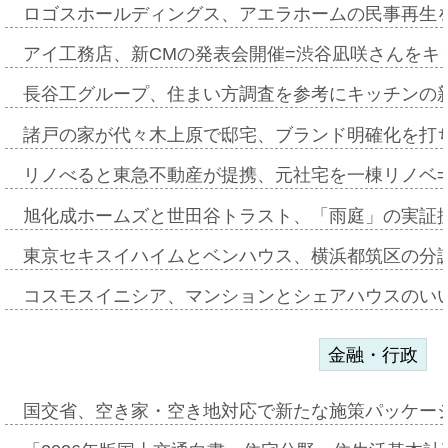
ロゴスホールディングス、アエラホームの民事再生
アイ工務店、新CMの発表会開催=渋谷凪咲さんをキ
長谷工グループ、住まい方調査を参考にキッチンの
諸戸の家が代々木上原で邸宅、ブランド明確化を打
リノべると東急不動産が提携、元社宅を一棟リノベ
旭化成ホームズと世田谷トラスト、「雨庭」の実証
東京セキスイハイムとベンハウス、横浜都筑区の分
コスモスイニシア、マンションとシェアハウスのい
金融・行政
国交省、空き家・空き地対応で新たな施策パッケー