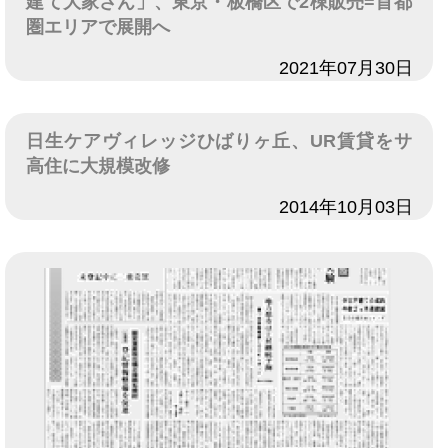
建て大家さん」、東京・板橋区で2棟販売=首都
圏エリアで展開へ
日付
2021年07月30日
日生ケアヴィレッジひばりヶ丘、UR賃貸をサ
高住に大規模改修
日付
2014年10月03日