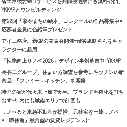
省エネ検討WEBサービスを共同住宅版にも無料公開、
YKKAPとワンビルディング
第22回「家やまちの絵本」コンクールの作品募集中=
応募者全員に色鉛筆プレゼント
アイ工務店、新CMの発表会開催=渋谷凪咲さんをキャ
ラクターに起用
「性能向上リノベ2026」デザイン事例募集中=YKKAP
長谷工グループ、住まい方調査を参考にキッチンの新
商品=「ファミーレキッチン」を開発
諸戸の家が代々木上原で邸宅、ブランド明確化を打ち
出す=年内にも城南エリアで計画も
リノべると東急不動産が提携、元社宅を一棟リノベ
=「職住遊」融合型の賃貸レジデンスに