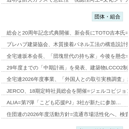
団体・組合
総会と20周年記念式典開催、新会長にTOTO吉本氏
プレハブ建築協会、木質接着パネル工法の構造設計
全宅連坂本会長、「団塊世代の持ち家」今後を懸念
29年度までの「中期計画」を発表、建築物LCCO2
全宅連2026年度事業、「外国人との取引実務調査」新
JERCO、18期定時社員総会を開催=ジェルコビジョン
ALIA=第7弾「こども応援PJ」3社が新たに参加…
住団連の2026年度活動方針=流通市場活性化へ、検