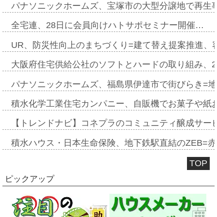
パナソニックホームズ、宝塚市の大型分譲地で再生
全宅連、28日に会員向けハトサポセミナー開催…
UR、防災性向上のまちづくり=建て替え提案推進、
大阪府住宅供給公社のソフトとハードの取り組み、2
パナソニックホームズ、福島県伊達市で街びらき=
積水化学工業住宅カンパニー、自販機でお菓子や紙
【トレンドナビ】コネプラのコミュニティ醸成サー
積水ハウス・日本生命保険、地下鉄駅直結のZEB=赤坂
TOP
ピックアップ