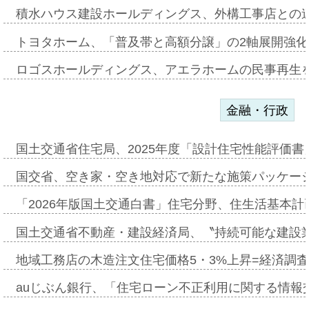
積水ハウス建設ホールディングス、外構工事店との
トヨタホーム、「普及帯と高額分譲」の2軸展開強化
ロゴスホールディングス、アエラホームの民事再生
金融・行政
国土交通省住宅局、2025年度「設計住宅性能評価
国交省、空き家・空き地対応で新たな施策パッケー
「2026年版国土交通白書」住宅分野、住生活基本計
国土交通省不動産・建設経済局、〝持続可能な建設
地域工務店の木造注文住宅価格5・3%上昇=経済調
auじぶん銀行、「住宅ローン不正利用に関する情報