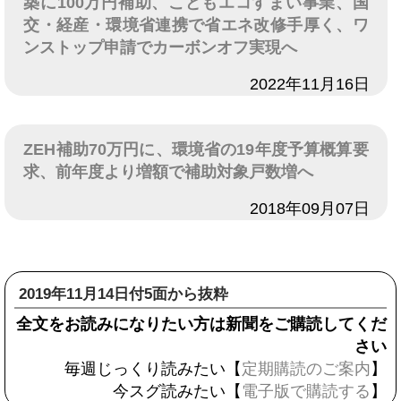
築に100万円補助、こどもエコすまい事業、国
交・経産・環境省連携で省エネ改修手厚く、ワ
ンストップ申請でカーボンオフ実現へ
日付
2022年11月16日
ZEH補助70万円に、環境省の19年度予算概算要
求、前年度より増額で補助対象戸数増へ
日付
2018年09月07日
2019年11月14日付5面から抜粋
全文をお読みになりたい方は新聞をご購読してくだ
さい
毎週じっくり読みたい【
定期購読のご案内
】
今スグ読みたい【
電子版で購読する
】