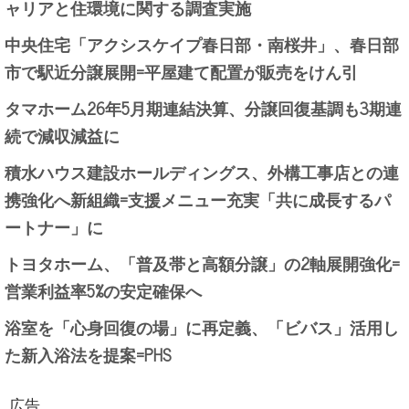
ャリアと住環境に関する調査実施
中央住宅「アクシスケイプ春日部・南桜井」、春日部
市で駅近分譲展開=平屋建て配置が販売をけん引
タマホーム26年5月期連結決算、分譲回復基調も3期連
続で減収減益に
積水ハウス建設ホールディングス、外構工事店との連
携強化へ新組織=支援メニュー充実「共に成長するパ
ートナー」に
トヨタホーム、「普及帯と高額分譲」の2軸展開強化=
営業利益率5%の安定確保へ
浴室を「心身回復の場」に再定義、「ビバス」活用し
た新入浴法を提案=PHS
広告