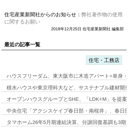
住宅産業新聞社からのお知らせ：
弊社著作物の使用
に関するお願い
2018年12月25日 住宅産業新聞社 編集部
最近の記事一覧
住宅・工務店
ハウスフリーダム、東大阪市に木造アパート=単身・
積水ハウスや東京理科大など、サステナブル建材開
オープンハウスグループとSHE、「LDK+M」を提
中央住宅「アクシスケイプ春日部・南桜井」、春日
タマホーム26年5月期連結決算、分譲回復基調も3