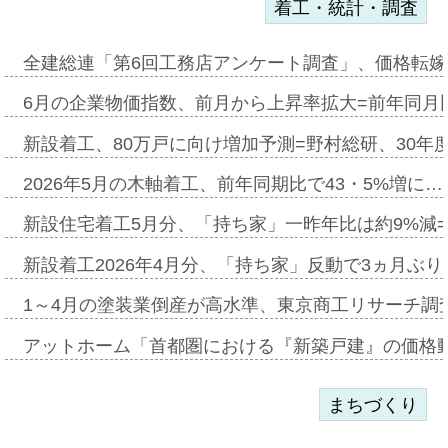
着工・統計・調査
全建総連「第6回工務店アンケート調査」、価格転嫁
6月の企業物価指数、前月から上昇率拡大=前年同月比
新設着工、80万戸に向け増加予測=野村総研、30年
2026年5月の木軸着工、前年同期比で43・5%増に…
新設住宅着工5月分、「持ち家」一昨年比は約9%減=
新設着工2026年4月分、「持ち家」反動で3ヵ月ぶ
1～4月の塗装業倒産が高水準、東京商工リサーチ調
アットホーム「首都圏における『新築戸建』の価格
まちづくり