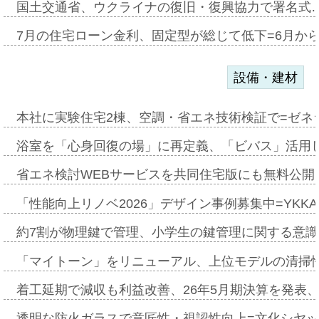
国土交通省、ウクライナの復旧・復興協力で署名式
7月の住宅ローン金利、固定型が総じて低下=6月か
設備・建材
本社に実験住宅2棟、空調・省エネ技術検証で=ゼネ
浴室を「心身回復の場」に再定義、「ビバス」活用し
省エネ検討WEBサービスを共同住宅版にも無料公開、
「性能向上リノベ2026」デザイン事例募集中=YKKA
約7割が物理鍵で管理、小学生の鍵管理に関する意識調査
「マイトーン」をリニューアル、上位モデルの清掃
着工延期で減収も利益改善、26年5月期決算を発表
透明な防火ガラスで意匠性・視認性向上=文化シヤ