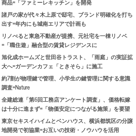
商品=「ファミーレキッチン」を開発
諸戸の家が代々木上原で邸宅、ブランド明確化を打ち
出す=年内にも城南エリアで計画も
リノべると東急不動産が提携、元社宅を一棟リノベ
=「職住遊」融合型の賃貸レジデンスに
旭化成ホームズと世田谷トラスト、「雨庭」の実証拡
大へ=ガーデンカフェ「ときそら」に施工
約7割が物理鍵で管理、小学生の鍵管理に関する意識
調査=Nature
全建総連「第6回工務店アンケート調査」、価格転嫁
は十分に進まず=「物価安定につながる施策」を要望
東京セキスイハイムとベンハウス、横浜都筑区の分譲
地開発で初協業=お互いの技術・ノウハウを活用