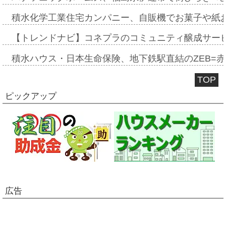
積水化学工業住宅カンパニー、自販機でお菓子や紙
【トレンドナビ】コネプラのコミュニティ醸成サー
積水ハウス・日本生命保険、地下鉄駅直結のZEB=赤坂
TOP
ピックアップ
広告