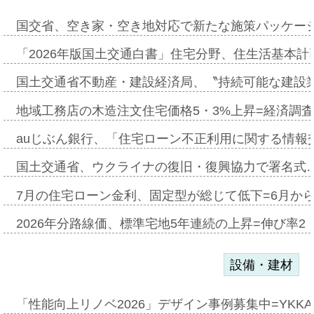
国交省、空き家・空き地対応で新たな施策パッケー
「2026年版国土交通白書」住宅分野、住生活基本計
国土交通省不動産・建設経済局、〝持続可能な建設
地域工務店の木造注文住宅価格5・3%上昇=経済調
auじぶん銀行、「住宅ローン不正利用に関する情報
国土交通省、ウクライナの復旧・復興協力で署名式
7月の住宅ローン金利、固定型が総じて低下=6月か
2026年分路線価、標準宅地5年連続の上昇=伸び率2・
設備・建材
「性能向上リノベ2026」デザイン事例募集中=YKKA