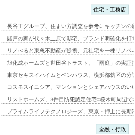
住宅・工務店
長谷工グループ、住まい方調査を参考にキッチンの
諸戸の家が代々木上原で邸宅、ブランド明確化を打
リノべると東急不動産が提携、元社宅を一棟リノベ
旭化成ホームズと世田谷トラスト、「雨庭」の実証
東京セキスイハイムとベンハウス、横浜都筑区の分
コスモスイニシア、マンションとシェアハウスのい
リストホームズ、3件目防犯認定住宅=桜木町周辺で
プライムライフテクノロジーズ、東京・押上に長期
金融・行政