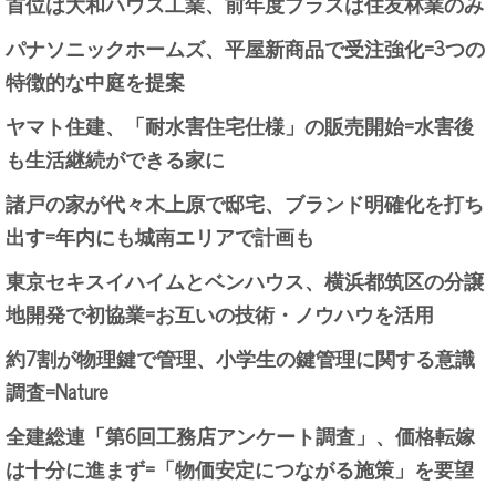
首位は大和ハウス工業、前年度プラスは住友林業のみ
パナソニックホームズ、平屋新商品で受注強化=3つの
特徴的な中庭を提案
ヤマト住建、「耐水害住宅仕様」の販売開始=水害後
も生活継続ができる家に
諸戸の家が代々木上原で邸宅、ブランド明確化を打ち
出す=年内にも城南エリアで計画も
東京セキスイハイムとベンハウス、横浜都筑区の分譲
地開発で初協業=お互いの技術・ノウハウを活用
約7割が物理鍵で管理、小学生の鍵管理に関する意識
調査=Nature
全建総連「第6回工務店アンケート調査」、価格転嫁
は十分に進まず=「物価安定につながる施策」を要望