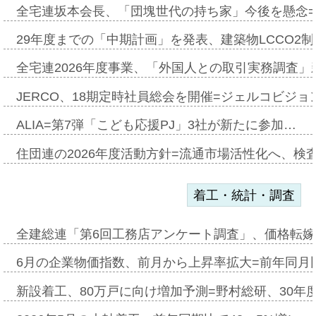
全宅連坂本会長、「団塊世代の持ち家」今後を懸念
29年度までの「中期計画」を発表、建築物LCCO2
全宅連2026年度事業、「外国人との取引実務調査」新
JERCO、18期定時社員総会を開催=ジェルコビジョン
ALIA=第7弾「こども応援PJ」3社が新たに参加…
住団連の2026年度活動方針=流通市場活性化へ、検
着工・統計・調査
全建総連「第6回工務店アンケート調査」、価格転嫁
6月の企業物価指数、前月から上昇率拡大=前年同月比
新設着工、80万戸に向け増加予測=野村総研、30年