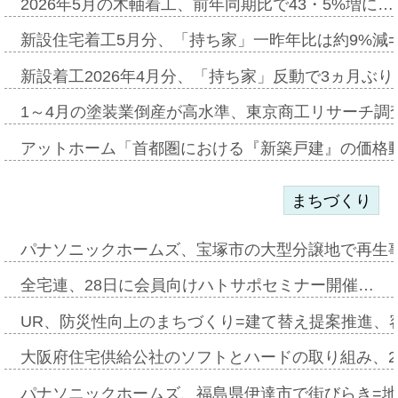
2026年5月の木軸着工、前年同期比で43・5%増に…
新設住宅着工5月分、「持ち家」一昨年比は約9%減=
新設着工2026年4月分、「持ち家」反動で3ヵ月ぶ
1～4月の塗装業倒産が高水準、東京商工リサーチ調
アットホーム「首都圏における『新築戸建』の価格
まちづくり
パナソニックホームズ、宝塚市の大型分譲地で再生
全宅連、28日に会員向けハトサポセミナー開催…
UR、防災性向上のまちづくり=建て替え提案推進、
大阪府住宅供給公社のソフトとハードの取り組み、2
パナソニックホームズ、福島県伊達市で街びらき=