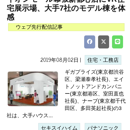
宅展示場、大手7社のモデル棟を体
感
ウェブ先行配信記事
2019年08月02日 |
住宅・工務店
ギガプライズ(東京都渋谷
区、梁瀬泰孝社長)、エイ
トノットアンドカンパニ
ー(東京都港区、室田直也
社長)、ナーブ(東京都千代
田区、多田英起社長)の3
社は、大手ハウス...
セキスイハイム
パナソニック