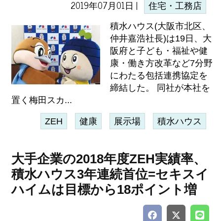
2019年07月01日 |
住宅・工務店
積水ハウス(大阪市北区、
仲井嘉浩社長)は19日、大
阪府と子ども・福祉や健
康・働き方改革など7分野
にわたる包括連携協定を
締結した。 同社が本社を
置く梅田スカ...
ZEH
健康
展示場
積水ハウス
大手企業の2018年度ZEH実績率、
積水ハウス3年連続首位=セキスイ
ハイムは目標から18ポイント増