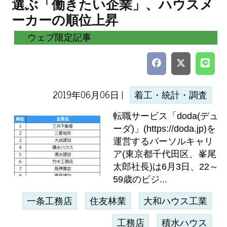
選ぶ「働きたい企業」、ハウスメ
ーカーの順位上昇
ウェブ限定記事
2019年06月06日 |
着工・統計・調査
転職サービス「doda(デュ
ーダ)」(https://doda.jp)を
運営するパーソルキャリ
ア(東京都千代田区、峯尾
太郎社長)は6月3日、22～
59歳のビジ...
一条工務店
住友林業
大和ハウス工業
工務店
積水ハウス