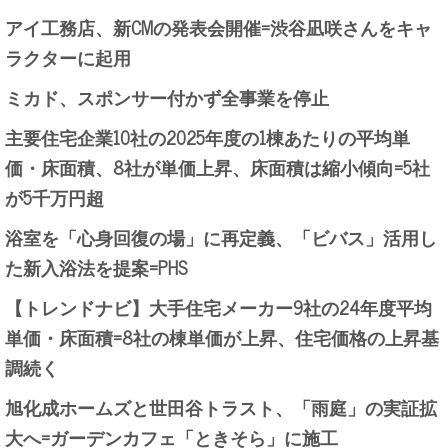
アイ工務店、新CMの発表会開催=渋谷凪咲さんをキャ
ラクターに起用
ミカド、スポンサー付かず全事業を停止
主要住宅企業10社の2025年度の1棟あたりの平均単
価・床面積、8社が単価上昇、床面積は縮小傾向=5社
が5千万円超
浴室を「心身回復の場」に再定義、「ビバス」活用し
た新入浴法を提案=PHS
【トレンドナビ】大手住宅メーカー9社の24年度平均
単価・床面積=8社の棟単価が上昇、住宅価格の上昇基
調続く
旭化成ホームズと世田谷トラスト、「雨庭」の実証拡
大へ=ガーデンカフェ「ときそら」に施工