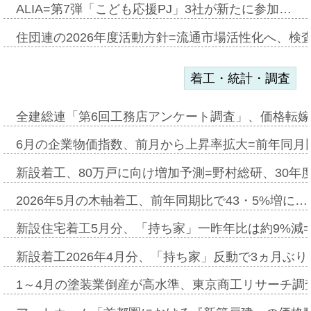
ALIA=第7弾「こども応援PJ」3社が新たに参加…
住団連の2026年度活動方針=流通市場活性化へ、検
着工・統計・調査
全建総連「第6回工務店アンケート調査」、価格転嫁
6月の企業物価指数、前月から上昇率拡大=前年同月比
新設着工、80万戸に向け増加予測=野村総研、30年
2026年5月の木軸着工、前年同期比で43・5%増に…
新設住宅着工5月分、「持ち家」一昨年比は約9%減=
新設着工2026年4月分、「持ち家」反動で3ヵ月ぶ
1～4月の塗装業倒産が高水準、東京商工リサーチ調