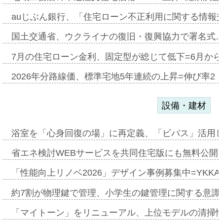
auじぶん銀行、「住宅ローン不正利用に関する情報
国土交通省、ウクライナの復旧・復興協力で署名式
7月の住宅ローン金利、固定型が総じて低下=6月か
2026年分路線価、標準宅地5年連続の上昇=伸び率2・
設備・建材
浴室を「心身回復の場」に再定義、「ビバス」活用し
省エネ検討WEBサービスを共同住宅版にも無料公開、
「性能向上リノベ2026」デザイン事例募集中=YKKA
約7割が物理鍵で管理、小学生の鍵管理に関する意識調査
「マイトーン」をリニューアル、上位モデルの清掃