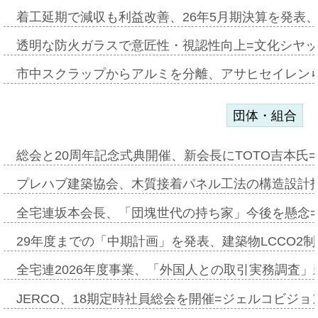
着工延期で減収も利益改善、26年5月期決算を発表
透明な防火ガラスで意匠性・視認性向上=文化シヤ
市中スクラップからアルミを分離、アサヒセイレン
団体・組合
総会と20周年記念式典開催、新会長にTOTO吉本氏
プレハブ建築協会、木質接着パネル工法の構造設計
全宅連坂本会長、「団塊世代の持ち家」今後を懸念
29年度までの「中期計画」を発表、建築物LCCO2
全宅連2026年度事業、「外国人との取引実務調査」新
JERCO、18期定時社員総会を開催=ジェルコビジョン