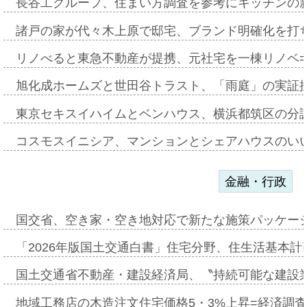
長谷工グループ、住まい方調査を参考にキッチンの
諸戸の家が代々木上原で邸宅、ブランド明確化を打
リノべると東急不動産が提携、元社宅を一棟リノベ
旭化成ホームズと世田谷トラスト、「雨庭」の実証
東京セキスイハイムとベンハウス、横浜都筑区の分
コスモスイニシア、マンションとシェアハウスのい
金融・行政
国交省、空き家・空き地対応で新たな施策パッケー
「2026年版国土交通白書」住宅分野、住生活基本計
国土交通省不動産・建設経済局、〝持続可能な建設
地域工務店の木造注文住宅価格5・3%上昇=経済調