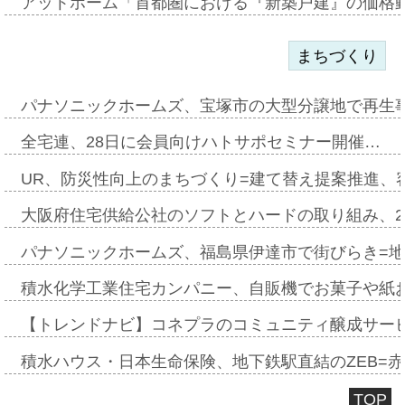
アットホーム「首都圏における『新築戸建』の価格
まちづくり
パナソニックホームズ、宝塚市の大型分譲地で再生
全宅連、28日に会員向けハトサポセミナー開催…
UR、防災性向上のまちづくり=建て替え提案推進、
大阪府住宅供給公社のソフトとハードの取り組み、2
パナソニックホームズ、福島県伊達市で街びらき=
積水化学工業住宅カンパニー、自販機でお菓子や紙
【トレンドナビ】コネプラのコミュニティ醸成サー
積水ハウス・日本生命保険、地下鉄駅直結のZEB=赤坂
TOP