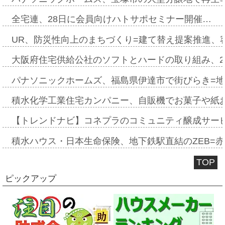
全宅連、28日に会員向けハトサポセミナー開催…
UR、防災性向上のまちづくり=建て替え提案推進、
大阪府住宅供給公社のソフトとハードの取り組み、2
パナソニックホームズ、福島県伊達市で街びらき=
積水化学工業住宅カンパニー、自販機でお菓子や紙
【トレンドナビ】コネプラのコミュニティ醸成サー
積水ハウス・日本生命保険、地下鉄駅直結のZEB=赤坂
TOP
ピックアップ