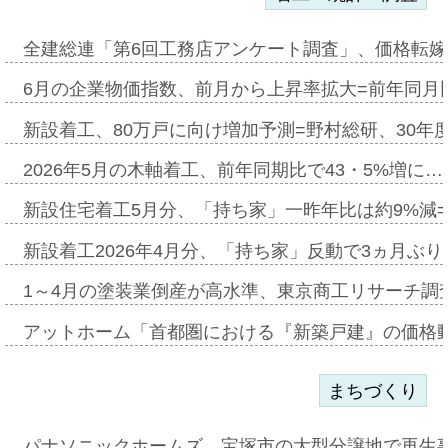
全建総連「第6回工務店アンケート調査」、価格転嫁
6月の企業物価指数、前月から上昇率拡大=前年同月比
新設着工、80万戸に向け増加予測=野村総研、30年
2026年5月の木軸着工、前年同期比で43・5%増に…
新設住宅着工5月分、「持ち家」一昨年比は約9%減=
新設着工2026年4月分、「持ち家」反動で3ヵ月ぶ
1～4月の塗装業倒産が高水準、東京商工リサーチ調
アットホーム「首都圏における『新築戸建』の価格
まちづくり
パナソニックホームズ、宝塚市の大型分譲地で再生