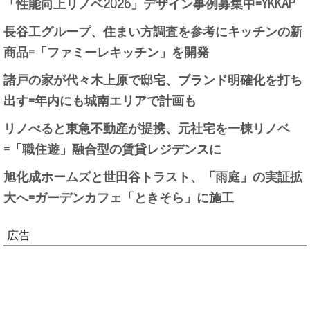
「性能向上リノベ2026」デザイン事例募集中=YKKAP
長谷工グループ、住まい方調査を参考にキッチンの新
商品=「ファミーレキッチン」を開発
諸戸の家が代々木上原で邸宅、ブランド明確化を打ち
出す=年内にも城南エリアで計画も
リノべると東急不動産が提携、元社宅を一棟リノベ
=「職住遊」融合型の賃貸レジデンスに
旭化成ホームズと世田谷トラスト、「雨庭」の実証拡
大へ=ガーデンカフェ「ときそら」に施工
広告