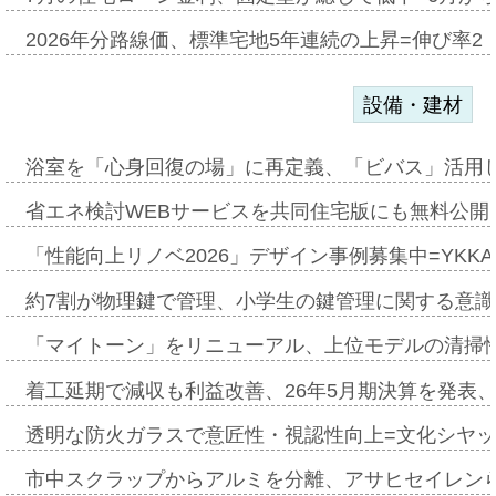
2026年分路線価、標準宅地5年連続の上昇=伸び率2・
設備・建材
浴室を「心身回復の場」に再定義、「ビバス」活用し
省エネ検討WEBサービスを共同住宅版にも無料公開、
「性能向上リノベ2026」デザイン事例募集中=YKKA
約7割が物理鍵で管理、小学生の鍵管理に関する意識調査
「マイトーン」をリニューアル、上位モデルの清掃
着工延期で減収も利益改善、26年5月期決算を発表
透明な防火ガラスで意匠性・視認性向上=文化シヤ
市中スクラップからアルミを分離、アサヒセイレン