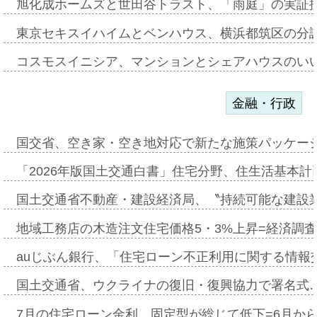
旭化成ホームズと世田谷トラスト、「雨庭」の実証
東京セキスイハイムとベンハウス、横浜都筑区の分
コスモスイニシア、マンションとシェアハウスのい
金融・行政
国交省、空き家・空き地対応で新たな施策パッケー
「2026年版国土交通白書」住宅分野、住生活基本計
国土交通省不動産・建設経済局、〝持続可能な建設
地域工務店の木造注文住宅価格5・3%上昇=経済調
auじぶん銀行、「住宅ローン不正利用に関する情報
国土交通省、ウクライナの復旧・復興協力で署名式
7月の住宅ローン金利、固定型が総じて低下=6月か