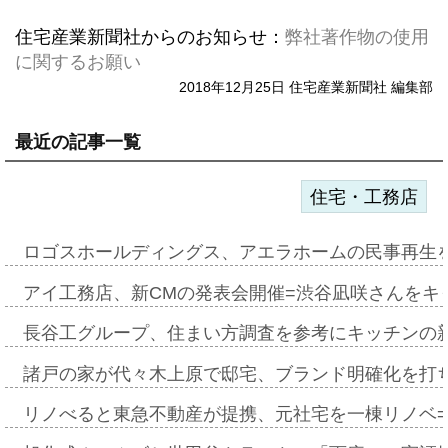
住宅産業新聞社からのお知らせ：
弊社著作物の使用
に関するお願い
2018年12月25日 住宅産業新聞社 編集部
最近の記事一覧
住宅・工務店
ロゴスホールディングス、アエラホームの民事再生
アイ工務店、新CMの発表会開催=渋谷凪咲さんをキ
長谷工グループ、住まい方調査を参考にキッチンの
諸戸の家が代々木上原で邸宅、ブランド明確化を打
リノべると東急不動産が提携、元社宅を一棟リノベ