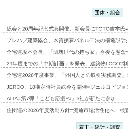
団体・組合
総会と20周年記念式典開催、新会長にTOTO吉本氏
プレハブ建築協会、木質接着パネル工法の構造設計
全宅連坂本会長、「団塊世代の持ち家」今後を懸念
29年度までの「中期計画」を発表、建築物LCCO2
全宅連2026年度事業、「外国人との取引実務調査」新
JERCO、18期定時社員総会を開催=ジェルコビジョン
ALIA=第7弾「こども応援PJ」3社が新たに参加…
住団連の2026年度活動方針=流通市場活性化へ、検
着工・統計・調査