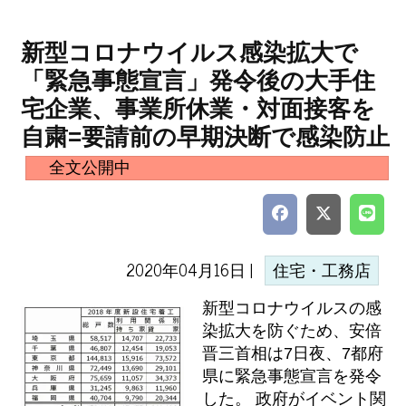
新型コロナウイルス感染拡大で
「緊急事態宣言」発令後の大手住
宅企業、事業所休業・対面接客を
自粛=要請前の早期決断で感染防止
全文公開中
2020年04月16日 |
住宅・工務店
新型コロナウイルスの感
染拡大を防ぐため、安倍
晋三首相は7日夜、7都府
県に緊急事態宣言を発令
した。 政府がイベント関