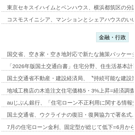
東京セキスイハイムとベンハウス、横浜都筑区の分
コスモスイニシア、マンションとシェアハウスのい
金融・行政
国交省、空き家・空き地対応で新たな施策パッケー
「2026年版国土交通白書」住宅分野、住生活基本計
国土交通省不動産・建設経済局、〝持続可能な建設
地域工務店の木造注文住宅価格5・3%上昇=経済調
auじぶん銀行、「住宅ローン不正利用に関する情報
国土交通省、ウクライナの復旧・復興協力で署名式
7月の住宅ローン金利、固定型が総じて低下=6月か