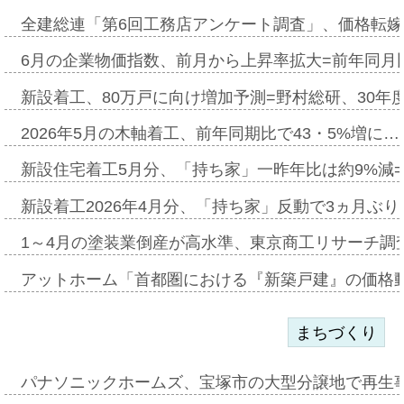
全建総連「第6回工務店アンケート調査」、価格転嫁
6月の企業物価指数、前月から上昇率拡大=前年同月比
新設着工、80万戸に向け増加予測=野村総研、30年
2026年5月の木軸着工、前年同期比で43・5%増に…
新設住宅着工5月分、「持ち家」一昨年比は約9%減=
新設着工2026年4月分、「持ち家」反動で3ヵ月ぶ
1～4月の塗装業倒産が高水準、東京商工リサーチ調
アットホーム「首都圏における『新築戸建』の価格
まちづくり
パナソニックホームズ、宝塚市の大型分譲地で再生