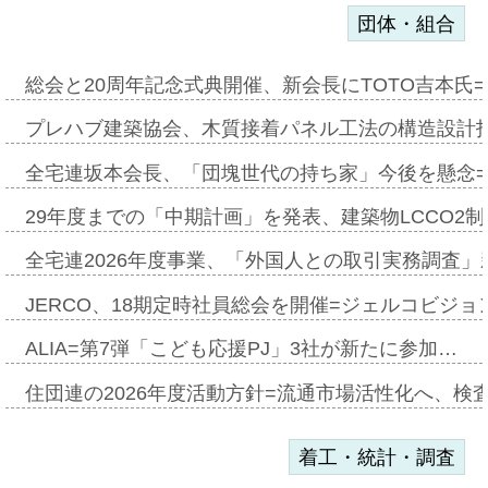
団体・組合
総会と20周年記念式典開催、新会長にTOTO吉本氏
プレハブ建築協会、木質接着パネル工法の構造設計
全宅連坂本会長、「団塊世代の持ち家」今後を懸念
29年度までの「中期計画」を発表、建築物LCCO2
全宅連2026年度事業、「外国人との取引実務調査」新
JERCO、18期定時社員総会を開催=ジェルコビジョン
ALIA=第7弾「こども応援PJ」3社が新たに参加…
住団連の2026年度活動方針=流通市場活性化へ、検
着工・統計・調査