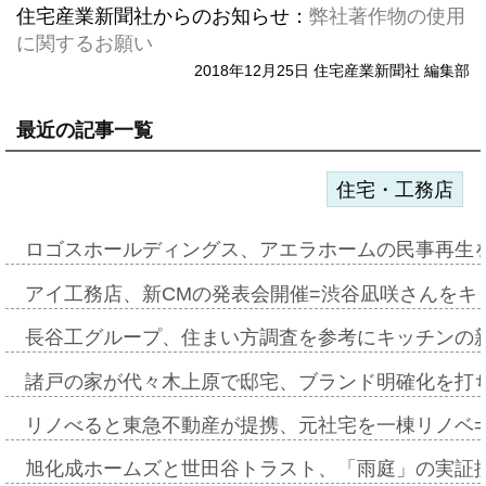
住宅産業新聞社からのお知らせ：
弊社著作物の使用
に関するお願い
2018年12月25日 住宅産業新聞社 編集部
最近の記事一覧
住宅・工務店
ロゴスホールディングス、アエラホームの民事再生
アイ工務店、新CMの発表会開催=渋谷凪咲さんをキ
長谷工グループ、住まい方調査を参考にキッチンの
諸戸の家が代々木上原で邸宅、ブランド明確化を打
リノべると東急不動産が提携、元社宅を一棟リノベ
旭化成ホームズと世田谷トラスト、「雨庭」の実証