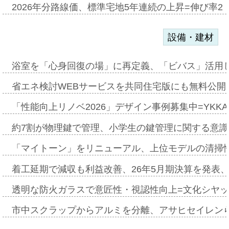
2026年分路線価、標準宅地5年連続の上昇=伸び率2・
設備・建材
浴室を「心身回復の場」に再定義、「ビバス」活用し
省エネ検討WEBサービスを共同住宅版にも無料公開、
「性能向上リノベ2026」デザイン事例募集中=YKKA
約7割が物理鍵で管理、小学生の鍵管理に関する意識調査
「マイトーン」をリニューアル、上位モデルの清掃
着工延期で減収も利益改善、26年5月期決算を発表
透明な防火ガラスで意匠性・視認性向上=文化シヤ
市中スクラップからアルミを分離、アサヒセイレン