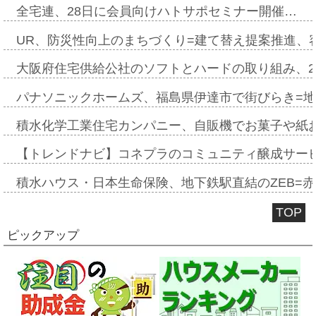
全宅連、28日に会員向けハトサポセミナー開催…
UR、防災性向上のまちづくり=建て替え提案推進、
大阪府住宅供給公社のソフトとハードの取り組み、2
パナソニックホームズ、福島県伊達市で街びらき=
積水化学工業住宅カンパニー、自販機でお菓子や紙
【トレンドナビ】コネプラのコミュニティ醸成サー
積水ハウス・日本生命保険、地下鉄駅直結のZEB=赤坂
TOP
ピックアップ