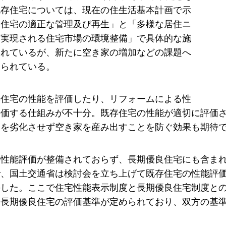
既存住宅については、現在の住生活基本計画で示
「住宅の適正な管理及び再生」と「多様な居住ニ
に実現される住宅市場の環境整備」で具体的な施
まれているが、新たに空き家の増加などの課題へ
められている。
存住宅の性能を評価したり、リフォームによる性
評価する仕組みが不十分。既存住宅の性能が適切に評価
クを劣化させず空き家を産み出すことを防ぐ効果も期待
の性能評価が整備されておらず、長期優良住宅にも含ま
で、国土交通省は検討会を立ち上げて既存住宅の性能評
手した。ここで住宅性能表示制度と長期優良住宅制度と
、長期優良住宅の評価基準が定められており、双方の基