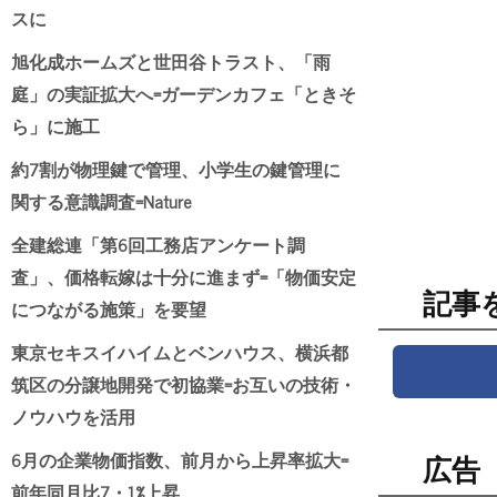
スに
旭化成ホームズと世田谷トラスト、「雨
庭」の実証拡大へ=ガーデンカフェ「ときそ
ら」に施工
約7割が物理鍵で管理、小学生の鍵管理に
関する意識調査=Nature
全建総連「第6回工務店アンケート調
査」、価格転嫁は十分に進まず=「物価安定
記事
につながる施策」を要望
東京セキスイハイムとベンハウス、横浜都
筑区の分譲地開発で初協業=お互いの技術・
ノウハウを活用
6月の企業物価指数、前月から上昇率拡大=
広告
前年同月比7・1%上昇