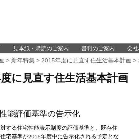
面
見本紙・購読のご案内
書籍のご案内
会社
画
>
新年特集
>
2015年度に見直す住生活基本計画
>
5年度に見直す住生活基本計画
性能評価基準の告示化
に対する住宅性能表示制度の評価基準と、既存住
住宅基準が2015年度中に告示化される予定とな