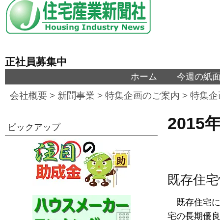
正社員募集中
ホーム
今週の紙
会社概要
>
新聞事業
>
特集企画のご案内
>
特集企
201
ピックアップ
既存住宅
既存住宅
宅の長期優良