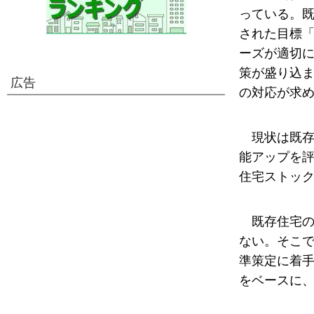
っている。
された目標
ーズが適切
策が盛り込
広告
の対応が求
現状は既
能アップを
住宅ストッ
既存住宅
ない。そこ
準策定に着
をベースに