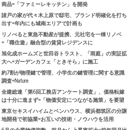
商品=「ファミーレキッチン」を開発
諸戸の家が代々木上原で邸宅、ブランド明確化を打ち
出す=年内にも城南エリアで計画も
リノべると東急不動産が提携、元社宅を一棟リノベ
=「職住遊」融合型の賃貸レジデンスに
旭化成ホームズと世田谷トラスト、「雨庭」の実証拡
大へ=ガーデンカフェ「ときそら」に施工
約7割が物理鍵で管理、小学生の鍵管理に関する意識
調査=Nature
全建総連「第6回工務店アンケート調査」、価格転嫁
は十分に進まず=「物価安定につながる施策」を要望
東京セキスイハイムとベンハウス、横浜都筑区の分譲
地開発で初協業=お互いの技術・ノウハウを活用
6月の企業物価指数、前月から上昇率拡大=前年同月比