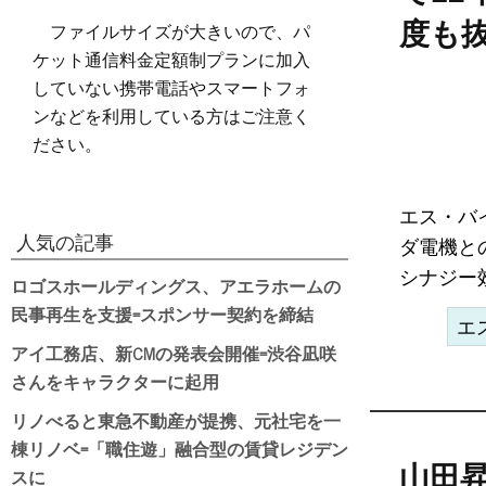
ファイルサイズが大きいので、パ
度も
ケット通信料金定額制プランに加入
していない携帯電話やスマートフォ
ンなどを利用している方はご注意く
ださい。
エス・バ
人気の記事
ダ電機と
シナジー効
ロゴスホールディングス、アエラホームの
民事再生を支援=スポンサー契約を締結
エ
アイ工務店、新CMの発表会開催=渋谷凪咲
さんをキャラクターに起用
リノべると東急不動産が提携、元社宅を一
棟リノベ=「職住遊」融合型の賃貸レジデン
山田
スに