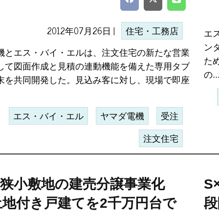
2012年07月26日 |
住宅・工務店
エ
ン
機とエス・バイ・エルは、注文住宅の新たな営業
た
して図面作成と見積の連動機能を備えた専用タブ
の..
末を共同開発した。見込み客に対し、現場で即座
エス・バイ・エル
ヤマダ電機
受注
注文住宅
、狭小敷地の建売分譲事業化
S
土地付き戸建てを2千万円台で
段