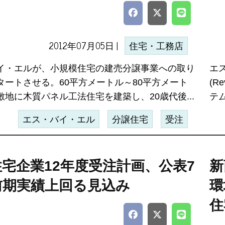
2012年07月05日 |
住宅・工務店
イ・エルが、小規模住宅の建売分譲事業への取り
エ
タートさせる。60平方メートル～80平方メート
(
敷地に木質パネル工法住宅を建築し、20歳代後...
テ
エス・バイ・エル
分譲住宅
受注
宅企業12年度受注計画、公表7
新
前期実績上回る見込み
環
住