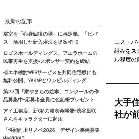
最新の記事
浴室を「心身回復の場」に再定義、「ビバ
ス」活用した新入浴法を提案=PHS
エス・バ
組みをス
ロゴスホールディングス、アエラホームの
ル程度の
民事再生を支援=スポンサー契約を締結
省エネ検討WEBサービスを共同住宅版にも
無料公開、YKKAPとワンビルディング
第22回「家やまちの絵本」コンクールの作
品募集中=応募者全員に色鉛筆プレゼント
大手住
アイ工務店、新CMの発表会開催=渋谷凪咲
社が
さんをキャラクターに起用
「性能向上リノベ2026」デザイン事例募集
中=YKKAP