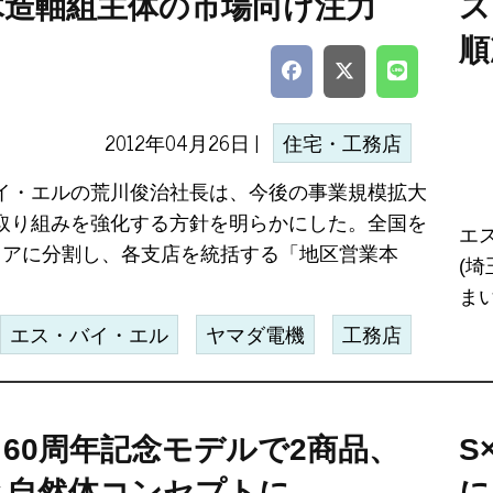
木造軸組主体の市場向け注力
ス
順
2012年04月26日 |
住宅・工務店
イ・エルの荒川俊治社長は、今後の事業規模拡大
取り組みを強化する方針を明らかにした。全国を
エ
リアに分割し、各支店を統括する「地区営業本
(埼
ま
エス・バイ・エル
ヤマダ電機
工務店
、60周年記念モデルで2商品、
S
と自然体コンセプトに
に