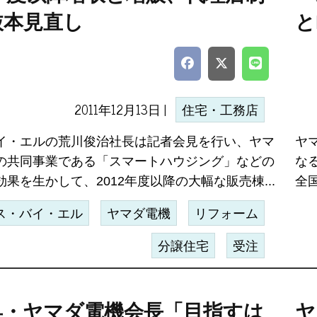
抜本見直し
と
2011年12月13日 |
住宅・工務店
イ・エルの荒川俊治社長は記者会見を行い、ヤマ
ヤ
の共同事業である「スマートハウジング」などの
なる
果を生かして、2012年度以降の大幅な販売棟...
全国
ス・バイ・エル
ヤマダ電機
リフォーム
分譲住宅
受注
昇・ヤマダ電機会長「目指すは
ヤ