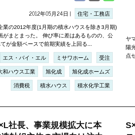
2012年05月24日 |
住宅・工務店
業の2012年度(1月期の積水ハウスを除き3月期)
画がまとまった。 伸び率に差はあるものの、公
ヤ
べてが金額ベースで前期実績を上回る...
陽
点
エス・バイ・エル
ミサワホーム
受注
大和ハウス工業
旭化成
旭化成ホームズ
消費税
積水ハウス
積水化学工業
×L社長、事業規模拡大に本
S