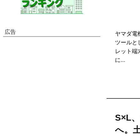
広告
ヤマダ電
ツールと
レット端
に...
S×L
へ。