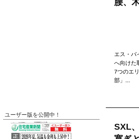
腰、
エス・バ
へ向けた
7つのエ
部」...
ユーザー版を公開中！
SXL
寛ぎ