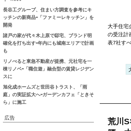
長谷工グループ、住まい方調査を参考にキ
ッチンの新商品=「ファミーレキッチン」を
開発
大手住宅企
諸戸の家が代々木上原で邸宅、ブランド明
の受注計
確化を打ち出す=年内にも城南エリアで計画
表7社す
も
リノべると東急不動産が提携、元社宅を一
棟リノベ=「職住遊」融合型の賃貸レジデン
スに
旭化成ホームズと世田谷トラスト、「雨
庭」の実証拡大へ=ガーデンカフェ「ときそ
ら」に施工
広告
荒川S