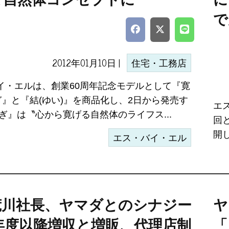
で
2012年01月10日 |
住宅・工務店
イ・エルは、創業60周年記念モデルとして『寛
ぎ』と『結(ゆい)』を商品化し、2日から発売す
エ
ぎ』は〝心から寛げる自然体のライフス...
回
開
エス・バイ・エル
L荒川社長、ヤマダとのシナジー
ヤ
2年度以降増収と増販、代理店制
「