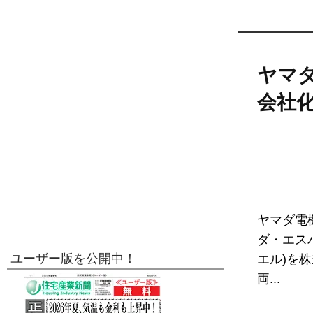
ヤマ
会社
ヤマダ電
ダ・エス
ユーザー版を公開中！
エル)を
両...