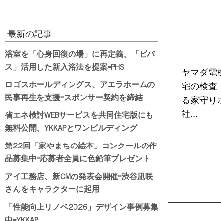
最新の記事
浴室を「心身回復の場」に再定義、「ビバ
ス」活用した新入浴法を提案=PHS
ヤマダ電
ロゴスホールディングス、アエラホームの
宅の検査
民事再生を支援=スポンサー契約を締結
る家守り
省エネ検討WEBサービスを共同住宅版にも
社...
無料公開、YKKAPとワンビルディング
第22回「家やまちの絵本」コンクールの作
品募集中=応募者全員に色鉛筆プレゼント
アイ工務店、新CMの発表会開催=渋谷凪咲
さんをキャラクターに起用
「性能向上リノベ2026」デザイン事例募集
中=YKKAP