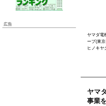
広告
ヤマダ電
ープ(東
ヒノキヤ
ヤマダ
事業