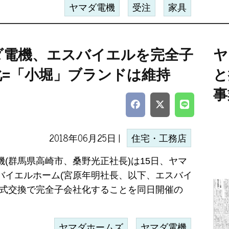
ヤマダ電機
受注
家具
ダ電機、エスバイエルを完全子
ヤ
化=「小堀」ブランドは維持
と
事
2018年06月25日 |
住宅・工務店
機(群馬県高崎市、桑野光正社長)は15日、ヤマ
バイエルホーム(宮原年明社長、以下、エスバイ
株式交換で完全子会社化することを同日開催の
ヤマダホームズ
ヤマダ電機