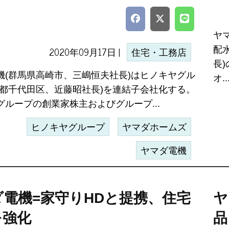
ヤ
2020年09月17日 |
配
住宅・工務店
長
機(群馬県高崎市、三嶋恒夫社長)はヒノキヤグル
オ..
京都千代田区、近藤昭社長)を連結子会社化する。
グループの創業家株主およびグループ...
ヒノキヤグループ
ヤマダホームズ
ヤマダ電機
電機=家守りHDと提携、住宅
ヤ
を強化
品