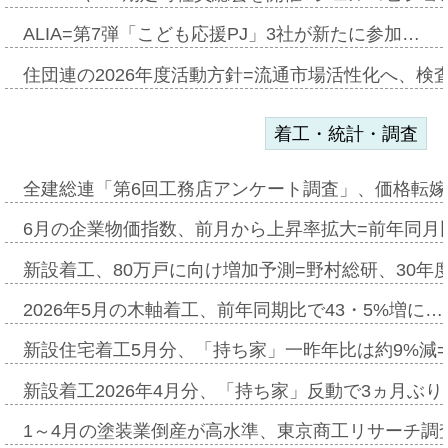
ALIA=第7弾「こども応援PJ」3社が新たに参加…
住団連の2026年度活動方針=流通市場活性化へ、検
着工・統計・調査
全建総連「第6回工務店アンケート調査」、価格転嫁
6月の企業物価指数、前月から上昇率拡大=前年同月比
新設着工、80万戸に向け増加予測=野村総研、30年
2026年5月の木軸着工、前年同期比で43・5%増に…
新設住宅着工5月分、「持ち家」一昨年比は約9%減=
新設着工2026年4月分、「持ち家」反動で3ヵ月ぶ
1～4月の塗装業倒産が高水準、東京商工リサーチ調