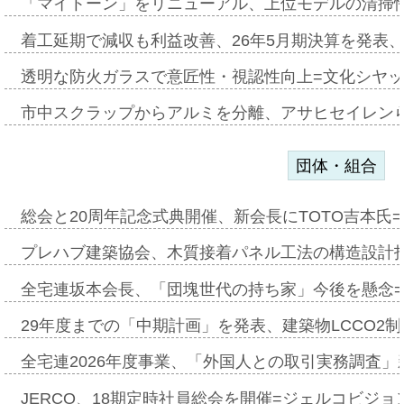
「マイトーン」をリニューアル、上位モデルの清掃
着工延期で減収も利益改善、26年5月期決算を発表
透明な防火ガラスで意匠性・視認性向上=文化シヤ
市中スクラップからアルミを分離、アサヒセイレン
団体・組合
総会と20周年記念式典開催、新会長にTOTO吉本氏
プレハブ建築協会、木質接着パネル工法の構造設計
全宅連坂本会長、「団塊世代の持ち家」今後を懸念
29年度までの「中期計画」を発表、建築物LCCO2
全宅連2026年度事業、「外国人との取引実務調査」新
JERCO、18期定時社員総会を開催=ジェルコビジョン