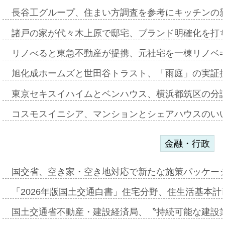
長谷工グループ、住まい方調査を参考にキッチンの
諸戸の家が代々木上原で邸宅、ブランド明確化を打
リノべると東急不動産が提携、元社宅を一棟リノベ
旭化成ホームズと世田谷トラスト、「雨庭」の実証
東京セキスイハイムとベンハウス、横浜都筑区の分
コスモスイニシア、マンションとシェアハウスのい
金融・行政
国交省、空き家・空き地対応で新たな施策パッケー
「2026年版国土交通白書」住宅分野、住生活基本計
国土交通省不動産・建設経済局、〝持続可能な建設