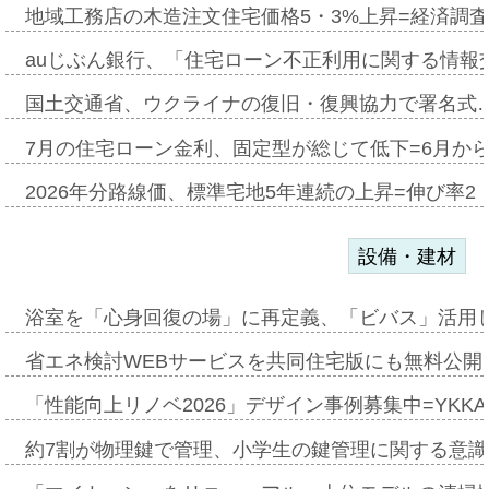
地域工務店の木造注文住宅価格5・3%上昇=経済調
auじぶん銀行、「住宅ローン不正利用に関する情報
国土交通省、ウクライナの復旧・復興協力で署名式
7月の住宅ローン金利、固定型が総じて低下=6月か
2026年分路線価、標準宅地5年連続の上昇=伸び率2・
設備・建材
浴室を「心身回復の場」に再定義、「ビバス」活用し
省エネ検討WEBサービスを共同住宅版にも無料公開、
「性能向上リノベ2026」デザイン事例募集中=YKKA
約7割が物理鍵で管理、小学生の鍵管理に関する意識調査