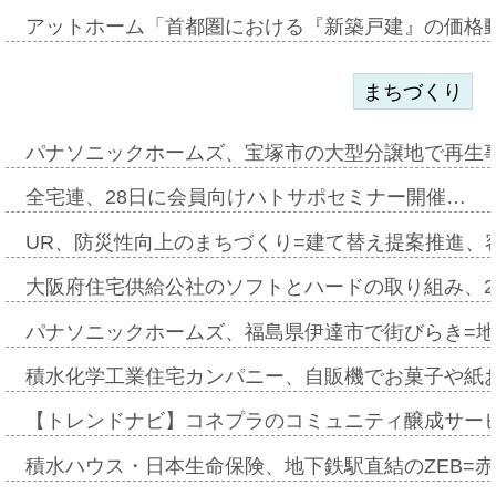
アットホーム「首都圏における『新築戸建』の価格
まちづくり
パナソニックホームズ、宝塚市の大型分譲地で再生
全宅連、28日に会員向けハトサポセミナー開催…
UR、防災性向上のまちづくり=建て替え提案推進、
大阪府住宅供給公社のソフトとハードの取り組み、2
パナソニックホームズ、福島県伊達市で街びらき=
積水化学工業住宅カンパニー、自販機でお菓子や紙
【トレンドナビ】コネプラのコミュニティ醸成サー
積水ハウス・日本生命保険、地下鉄駅直結のZEB=赤坂