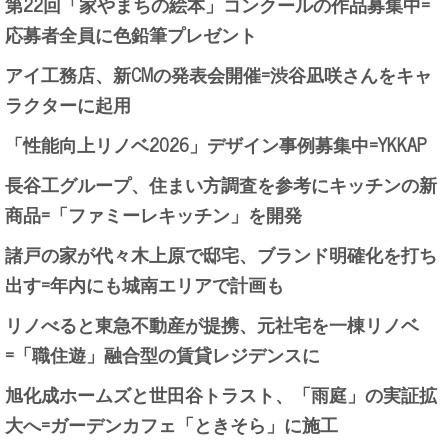
第22回「家やまちの絵本」コンクールの作品募集中=
応募者全員に色鉛筆プレゼント
アイ工務店、新CMの発表会開催=渋谷凪咲さんをキャ
ラクターに起用
「性能向上リノベ2026」デザイン事例募集中=YKKAP
長谷工グループ、住まい方調査を参考にキッチンの新
商品=「ファミーレキッチン」を開発
諸戸の家が代々木上原で邸宅、ブランド明確化を打ち
出す=年内にも城南エリアで計画も
リノべると東急不動産が提携、元社宅を一棟リノベ
=「職住遊」融合型の賃貸レジデンスに
旭化成ホームズと世田谷トラスト、「雨庭」の実証拡
大へ=ガーデンカフェ「ときそら」に施工