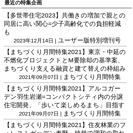
最近の特集企画
【多世帯住宅2023】共働きの増加で親との
同居に高い関心=少子高齢化での負担軽減
も
ユーザー版
特別増刊号
2023年12月14日 |
【まちづくり月間特集2021】東京・中延の
不燃化プロジェクトとM要除却の基準案、
まちづくり支える融資と建て替えの枠組み
まちづくり月間特集
2021年09月07日 |
【まちづくり月間特集2021】アルコガー
デン羽生岩瀬=コンパクトシティ内の分譲
住宅開発、「歩いて楽しめるまち」目指す
まちづくり月間特集
2021年09月07日 |
【まちづくり月間特集2021】住友林業のフ