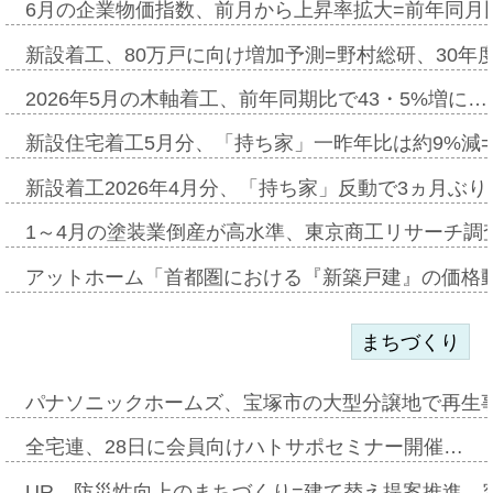
6月の企業物価指数、前月から上昇率拡大=前年同月比
新設着工、80万戸に向け増加予測=野村総研、30年
2026年5月の木軸着工、前年同期比で43・5%増に…
新設住宅着工5月分、「持ち家」一昨年比は約9%減=
新設着工2026年4月分、「持ち家」反動で3ヵ月ぶ
1～4月の塗装業倒産が高水準、東京商工リサーチ調
アットホーム「首都圏における『新築戸建』の価格
まちづくり
パナソニックホームズ、宝塚市の大型分譲地で再生
全宅連、28日に会員向けハトサポセミナー開催…
UR、防災性向上のまちづくり=建て替え提案推進、