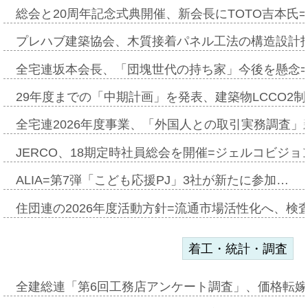
総会と20周年記念式典開催、新会長にTOTO吉本氏
プレハブ建築協会、木質接着パネル工法の構造設計
全宅連坂本会長、「団塊世代の持ち家」今後を懸念
29年度までの「中期計画」を発表、建築物LCCO2
全宅連2026年度事業、「外国人との取引実務調査」新
JERCO、18期定時社員総会を開催=ジェルコビジョン
ALIA=第7弾「こども応援PJ」3社が新たに参加…
住団連の2026年度活動方針=流通市場活性化へ、検
着工・統計・調査
全建総連「第6回工務店アンケート調査」、価格転嫁