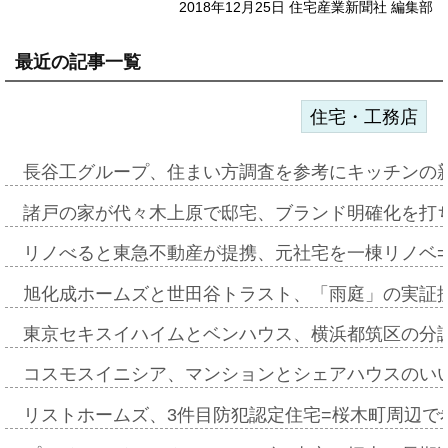
2018年12月25日 住宅産業新聞社 編集部
最近の記事一覧
住宅・工務店
長谷工グループ、住まい方調査を参考にキッチンの
諸戸の家が代々木上原で邸宅、ブランド明確化を打
リノべると東急不動産が提携、元社宅を一棟リノベ
旭化成ホームズと世田谷トラスト、「雨庭」の実証
東京セキスイハイムとベンハウス、横浜都筑区の分
コスモスイニシア、マンションとシェアハウスのい
リストホームズ、3件目防犯認定住宅=桜木町周辺で