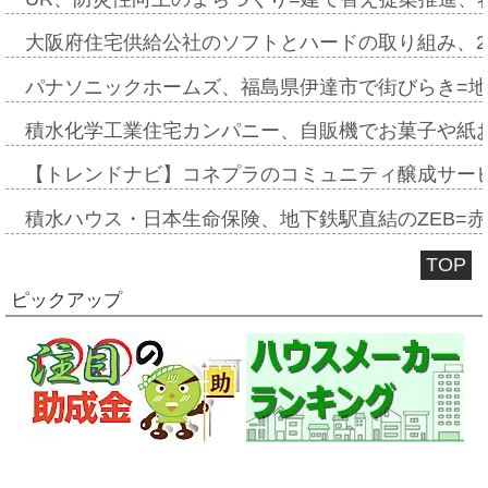
大阪府住宅供給公社のソフトとハードの取り組み、2
パナソニックホームズ、福島県伊達市で街びらき=
積水化学工業住宅カンパニー、自販機でお菓子や紙
【トレンドナビ】コネプラのコミュニティ醸成サー
積水ハウス・日本生命保険、地下鉄駅直結のZEB=赤坂
TOP
ピックアップ