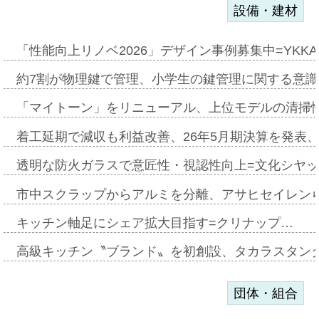
設備・建材
「性能向上リノベ2026」デザイン事例募集中=YKKA
約7割が物理鍵で管理、小学生の鍵管理に関する意識調査
「マイトーン」をリニューアル、上位モデルの清掃
着工延期で減収も利益改善、26年5月期決算を発表
透明な防火ガラスで意匠性・視認性向上=文化シヤ
市中スクラップからアルミを分離、アサヒセイレン
キッチン軸足にシェア拡大目指す=クリナップ…
高級キッチン〝ブランド〟を初創設、タカラスタン
団体・組合