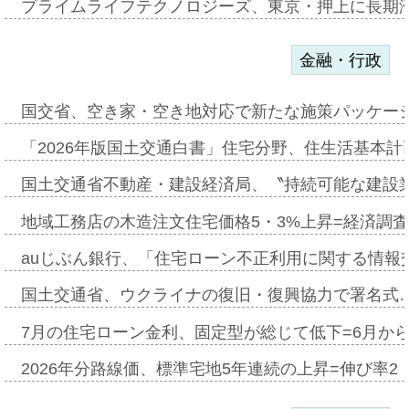
プライムライフテクノロジーズ、東京・押上に長期
金融・行政
国交省、空き家・空き地対応で新たな施策パッケー
「2026年版国土交通白書」住宅分野、住生活基本計
国土交通省不動産・建設経済局、〝持続可能な建設
地域工務店の木造注文住宅価格5・3%上昇=経済調
auじぶん銀行、「住宅ローン不正利用に関する情報
国土交通省、ウクライナの復旧・復興協力で署名式
7月の住宅ローン金利、固定型が総じて低下=6月か
2026年分路線価、標準宅地5年連続の上昇=伸び率2・