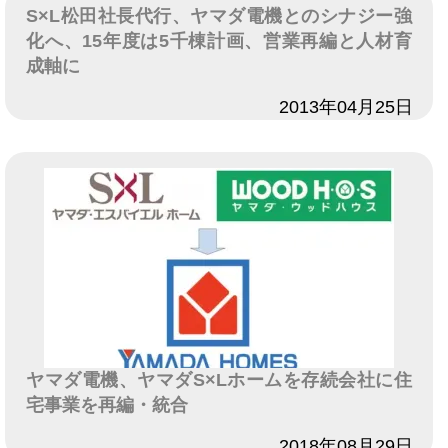
S×L松田社長代行、ヤマダ電機とのシナジー強
化へ、15年度は5千棟計画、営業再編と人材育
成軸に
日付
2013年04月25日
ヤマダ電機、ヤマダS×Lホームを存続会社に住
宅事業を再編・統合
日付
2018年08月29日