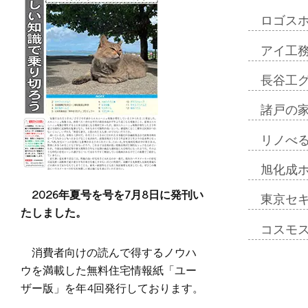
ロゴス
アイ工
長谷工
諸戸の
リノべ
旭化成
2026年夏号を号を7月8日に発刊い
東京セ
たしました。
コスモ
消費者向けの読んで得するノウハ
ウを満載した無料住宅情報紙「ユー
ザー版」を年4回発行しております。