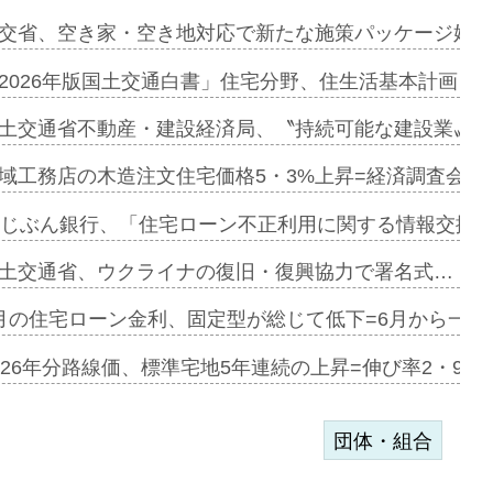
ンサー契約…
交省、空き家・空き地対応で新たな施策パッケージ始動
に起用…
2026年版国土交通白書」住宅分野、住生活基本計画を
ァミーレキ…
土交通省不動産・建設経済局、〝持続可能な建設業〟の
にも城南エ…
域工務店の木造注文住宅価格5・3%上昇=経済調査会「
融合型の賃…
uじぶん銀行、「住宅ローン不正利用に関する情報交換協
デンカフェ…
土交通省、ウクライナの復旧・復興協力で署名式…
協業=お互…
月の住宅ローン金利、固定型が総じて低下=6月から一転
のコリビング…
026年分路線価、標準宅地5年連続の上昇=伸び率2・9%
団体・組合