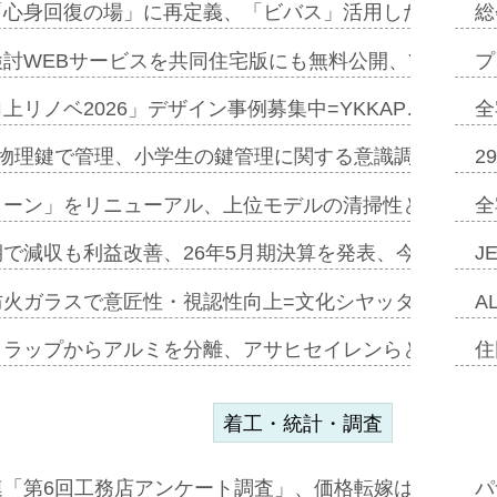
「心身回復の場」に再定義、「ビバス」活用した新入浴法
総
討WEBサービスを共同住宅版にも無料公開、YKKAP
プ
上リノベ2026」デザイン事例募集中=YKKAP…
全
物理鍵で管理、小学生の鍵管理に関する意識調査=Natur
2
トーン」をリニューアル、上位モデルの清掃性と安全性追
全
で減収も利益改善、26年5月期決算を発表、今期は増収
J
防火ガラスで意匠性・視認性向上=文化シヤッター…
A
クラップからアルミを分離、アサヒセイレンらと協働開発
住
着工・統計・調査
連「第6回工務店アンケート調査」、価格転嫁は十分に進
パ