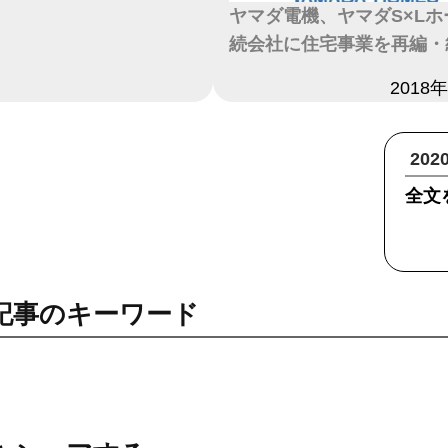
ヤマダ電機、ヤマダS×L
続会社に住宅事業を再編・
日付
2018
20
全文
記事のキーワード