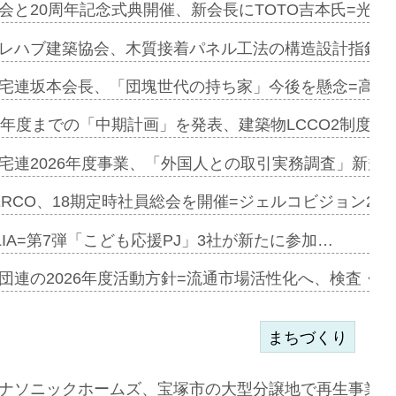
を提案=P…
会と20周年記念式典開催、新会長にTOTO吉本氏=光触
とワンビ…
レハブ建築協会、木質接着パネル工法の構造設計指針を
宅連坂本会長、「団塊世代の持ち家」今後を懸念=高齢
e…
9年度までの「中期計画」を発表、建築物LCCO2制度へ
加=リンナ…
宅連2026年度事業、「外国人との取引実務調査」新規に
見込む=…
ERCO、18期定時社員総会を開催=ジェルコビジョン203
LIA=第7弾「こども応援PJ」3社が新たに参加…
開始=三協…
団連の2026年度活動方針=流通市場活性化へ、検査・
まちづくり
まず=「物…
ナソニックホームズ、宝塚市の大型分譲地で再生事業を