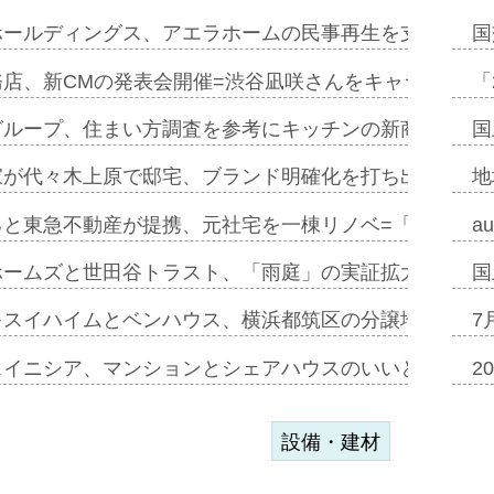
ホールディングス、アエラホームの民事再生を支援=スポ
国
務店、新CMの発表会開催=渋谷凪咲さんをキャラクター
「
グループ、住まい方調査を参考にキッチンの新商品=「フ
国
家が代々木上原で邸宅、ブランド明確化を打ち出す=年内
地
ると東急不動産が提携、元社宅を一棟リノベ=「職住遊」
a
ホームズと世田谷トラスト、「雨庭」の実証拡大へ=ガー
国
キスイハイムとベンハウス、横浜都筑区の分譲地開発で初
7
スイニシア、マンションとシェアハウスのいいとこどり
2
設備・建材