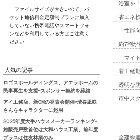
浴室を
ファイルサイズが大きいので、パ
ケット通信料金定額制プランに加入
省エネ検
していない携帯電話やスマートフォ
「性能向
ンなどを利用している方はご注意く
ださい。
約7割が
「マイ
人気の記事
着工延期
ロゴスホールディングス、アエラホームの
透明な
民事再生を支援=スポンサー契約を締結
市中ス
アイ工務店、新CMの発表会開催=渋谷凪咲
さんをキャラクターに起用
2025年度大手ハウスメーカーランキング=
総販売戸数首位は大和ハウス工業、前年度
プラスは住友林業のみ
全建総