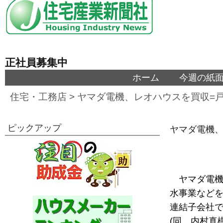
正社員募集中
ホーム
今週の紙
住宅・工務店
>
ヤマダ電機、レオハウスを買収=
ピックアップ
ヤマダ電機、
ヤマダ電機
水事業などを
連結子会社
(同、内村真