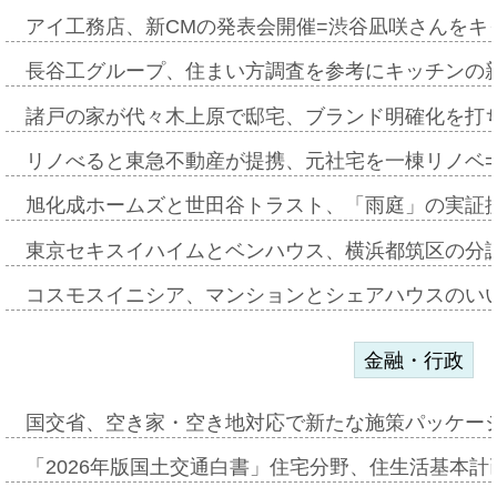
アイ工務店、新CMの発表会開催=渋谷凪咲さんをキ
長谷工グループ、住まい方調査を参考にキッチンの
諸戸の家が代々木上原で邸宅、ブランド明確化を打
リノべると東急不動産が提携、元社宅を一棟リノベ
旭化成ホームズと世田谷トラスト、「雨庭」の実証
東京セキスイハイムとベンハウス、横浜都筑区の分
コスモスイニシア、マンションとシェアハウスのい
金融・行政
国交省、空き家・空き地対応で新たな施策パッケー
「2026年版国土交通白書」住宅分野、住生活基本計