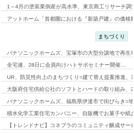
1～4月の塗装業倒産が高水準、東京商工リサーチ調
アットホーム「首都圏における『新築戸建』の価格
まちづくり
パナソニックホームズ、宝塚市の大型分譲地で再生
全宅連、28日に会員向けハトサポセミナー開催…
UR、防災性向上のまちづくり=建て替え提案推進、
大阪府住宅供給公社のソフトとハードの取り組み、2
パナソニックホームズ、福島県伊達市で街びらき=
積水化学工業住宅カンパニー、自販機でお菓子や紙
【トレンドナビ】コネプラのコミュニティ醸成サー