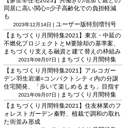
【多世帯住宅2023】共働きの増加で親との
同居に高い関心=少子高齢化での負担軽減
も
ユーザー版
特別増刊号
2023年12月14日 |
【まちづくり月間特集2021】東京・中延の
不燃化プロジェクトとM要除却の基準案、
まちづくり支える融資と建て替えの枠組み
まちづくり月間特集
2021年09月07日 |
【まちづくり月間特集2021】アルコガー
デン羽生岩瀬=コンパクトシティ内の分譲
住宅開発、「歩いて楽しめるまち」目指す
まちづくり月間特集
2021年09月07日 |
【まちづくり月間特集2021】住友林業のフ
ォレストガーデン秦野、植栽で調和の取れ
た街並み形成