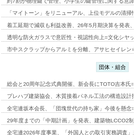
約7割が物理鍵で管理、小学生の鍵管理に関する意識調査
「マイトーン」をリニューアル、上位モデルの清掃
着工延期で減収も利益改善、26年5月期決算を発表
透明な防火ガラスで意匠性・視認性向上=文化シヤ
市中スクラップからアルミを分離、アサヒセイレン
団体・組合
総会と20周年記念式典開催、新会長にTOTO吉本氏
プレハブ建築協会、木質接着パネル工法の構造設計
全宅連坂本会長、「団塊世代の持ち家」今後を懸念
29年度までの「中期計画」を発表、建築物LCCO2
全宅連2026年度事業、「外国人との取引実務調査」新