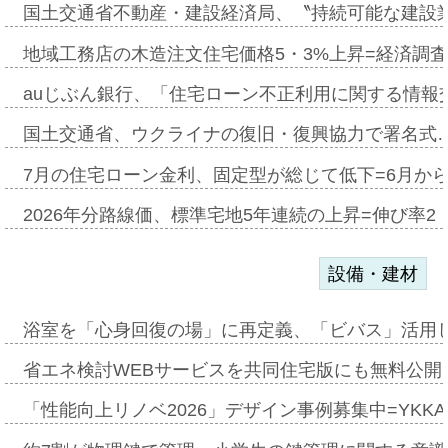
国土交通省不動産・建設経済局、〝持続可能な建設
地域工務店の木造注文住宅価格5・3%上昇=経済調
auじぶん銀行、「住宅ローン不正利用に関する情報
国土交通省、ウクライナの復旧・復興協力で署名式
7月の住宅ローン金利、固定型が総じて低下=6月か
2026年分路線価、標準宅地5年連続の上昇=伸び率2・
設備・建材
浴室を「心身回復の場」に再定義、「ビバス」活用し
省エネ検討WEBサービスを共同住宅版にも無料公開、
「性能向上リノベ2026」デザイン事例募集中=YKKA