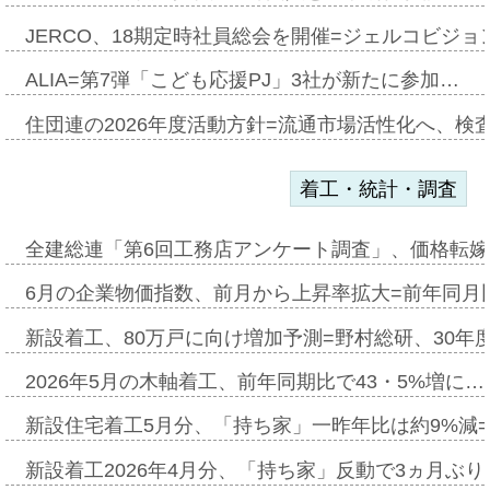
JERCO、18期定時社員総会を開催=ジェルコビジョン
ALIA=第7弾「こども応援PJ」3社が新たに参加…
住団連の2026年度活動方針=流通市場活性化へ、検
着工・統計・調査
全建総連「第6回工務店アンケート調査」、価格転嫁
6月の企業物価指数、前月から上昇率拡大=前年同月比
新設着工、80万戸に向け増加予測=野村総研、30年
2026年5月の木軸着工、前年同期比で43・5%増に…
新設住宅着工5月分、「持ち家」一昨年比は約9%減=
新設着工2026年4月分、「持ち家」反動で3ヵ月ぶ