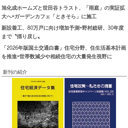
旭化成ホームズと世田谷トラスト、「雨庭」の実証拡
大へ=ガーデンカフェ「ときそら」に施工
新設着工、80万戸に向け増加予測=野村総研、30年度
まで〝揺り戻し〟
「2026年版国土交通白書」住宅分野、住生活基本計画
を推進=世帯数減少や相続住宅の大量発生視野に
新刊の紹介