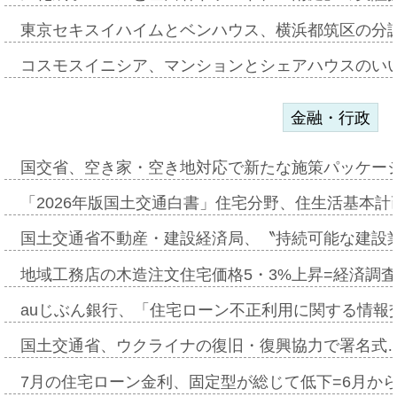
東京セキスイハイムとベンハウス、横浜都筑区の分
コスモスイニシア、マンションとシェアハウスのい
金融・行政
国交省、空き家・空き地対応で新たな施策パッケー
「2026年版国土交通白書」住宅分野、住生活基本計
国土交通省不動産・建設経済局、〝持続可能な建設
地域工務店の木造注文住宅価格5・3%上昇=経済調
auじぶん銀行、「住宅ローン不正利用に関する情報
国土交通省、ウクライナの復旧・復興協力で署名式
7月の住宅ローン金利、固定型が総じて低下=6月か