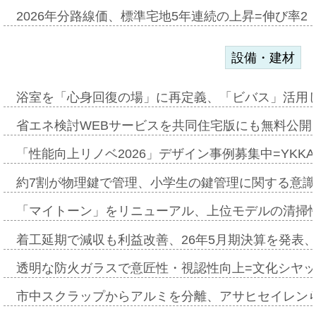
2026年分路線価、標準宅地5年連続の上昇=伸び率2・
設備・建材
浴室を「心身回復の場」に再定義、「ビバス」活用し
省エネ検討WEBサービスを共同住宅版にも無料公開、
「性能向上リノベ2026」デザイン事例募集中=YKKA
約7割が物理鍵で管理、小学生の鍵管理に関する意識調査
「マイトーン」をリニューアル、上位モデルの清掃
着工延期で減収も利益改善、26年5月期決算を発表
透明な防火ガラスで意匠性・視認性向上=文化シヤ
市中スクラップからアルミを分離、アサヒセイレン