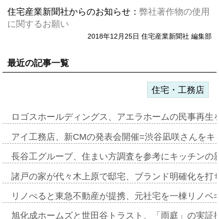
住宅産業新聞社からのお知らせ：
弊社著作物の使用
に関するお願い
2018年12月25日 住宅産業新聞社 編集部
最近の記事一覧
住宅・工務店
ロゴスホールディングス、アエラホームの民事再生
アイ工務店、新CMの発表会開催=渋谷凪咲さんをキ
長谷工グループ、住まい方調査を参考にキッチンの
諸戸の家が代々木上原で邸宅、ブランド明確化を打
リノべると東急不動産が提携、元社宅を一棟リノベ
旭化成ホームズと世田谷トラスト、「雨庭」の実証