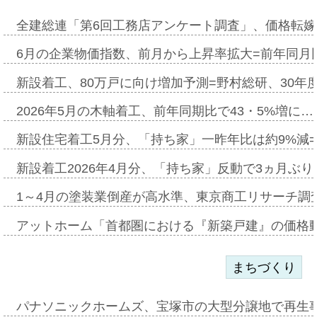
全建総連「第6回工務店アンケート調査」、価格転嫁
6月の企業物価指数、前月から上昇率拡大=前年同月比
新設着工、80万戸に向け増加予測=野村総研、30年
2026年5月の木軸着工、前年同期比で43・5%増に…
新設住宅着工5月分、「持ち家」一昨年比は約9%減=
新設着工2026年4月分、「持ち家」反動で3ヵ月ぶ
1～4月の塗装業倒産が高水準、東京商工リサーチ調
アットホーム「首都圏における『新築戸建』の価格
まちづくり
パナソニックホームズ、宝塚市の大型分譲地で再生