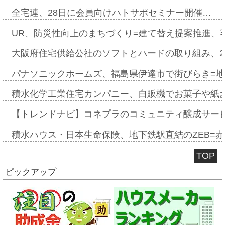
全宅連、28日に会員向けハトサポセミナー開催…
UR、防災性向上のまちづくり=建て替え提案推進、
大阪府住宅供給公社のソフトとハードの取り組み、2
パナソニックホームズ、福島県伊達市で街びらき=
積水化学工業住宅カンパニー、自販機でお菓子や紙
【トレンドナビ】コネプラのコミュニティ醸成サー
積水ハウス・日本生命保険、地下鉄駅直結のZEB=赤坂
TOP
ピックアップ