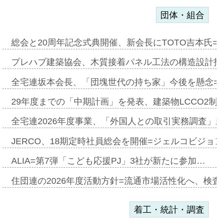
団体・組合
総会と20周年記念式典開催、新会長にTOTO吉本氏
プレハブ建築協会、木質接着パネル工法の構造設計
全宅連坂本会長、「団塊世代の持ち家」今後を懸念
29年度までの「中期計画」を発表、建築物LCCO2
全宅連2026年度事業、「外国人との取引実務調査」新
JERCO、18期定時社員総会を開催=ジェルコビジョン
ALIA=第7弾「こども応援PJ」3社が新たに参加…
住団連の2026年度活動方針=流通市場活性化へ、検
着工・統計・調査