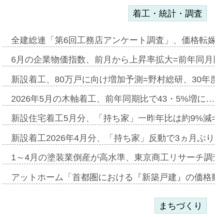
着工・統計・調査
全建総連「第6回工務店アンケート調査」、価格転嫁
6月の企業物価指数、前月から上昇率拡大=前年同月比
新設着工、80万戸に向け増加予測=野村総研、30年
2026年5月の木軸着工、前年同期比で43・5%増に…
新設住宅着工5月分、「持ち家」一昨年比は約9%減=
新設着工2026年4月分、「持ち家」反動で3ヵ月ぶ
1～4月の塗装業倒産が高水準、東京商工リサーチ調
アットホーム「首都圏における『新築戸建』の価格
まちづくり