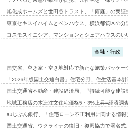
旭化成ホームズと世田谷トラスト、「雨庭」の実証
東京セキスイハイムとベンハウス、横浜都筑区の分
コスモスイニシア、マンションとシェアハウスのい
金融・行政
国交省、空き家・空き地対応で新たな施策パッケー
「2026年版国土交通白書」住宅分野、住生活基本計
国土交通省不動産・建設経済局、〝持続可能な建設
地域工務店の木造注文住宅価格5・3%上昇=経済調
auじぶん銀行、「住宅ローン不正利用に関する情報
国土交通省、ウクライナの復旧・復興協力で署名式