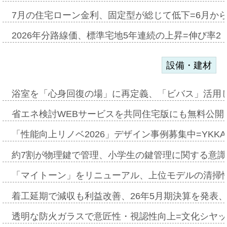
7月の住宅ローン金利、固定型が総じて低下=6月か
2026年分路線価、標準宅地5年連続の上昇=伸び率2・
設備・建材
浴室を「心身回復の場」に再定義、「ビバス」活用し
省エネ検討WEBサービスを共同住宅版にも無料公開、
「性能向上リノベ2026」デザイン事例募集中=YKKA
約7割が物理鍵で管理、小学生の鍵管理に関する意識調査
「マイトーン」をリニューアル、上位モデルの清掃
着工延期で減収も利益改善、26年5月期決算を発表
透明な防火ガラスで意匠性・視認性向上=文化シヤ