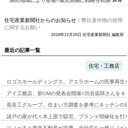
狭め地域により密着=震災契機に戦略を転換
住宅産業新聞社からのお知らせ：
弊社著作物の使用
に関するお願い
2018年12月25日 住宅産業新聞社 編集部
最近の記事一覧
住宅・工務店
ロゴスホールディングス、アエラホームの民事再生
アイ工務店、新CMの発表会開催=渋谷凪咲さんをキ
長谷工グループ、住まい方調査を参考にキッチンの
諸戸の家が代々木上原で邸宅、ブランド明確化を打
リノべると東急不動産が提携、元社宅を一棟リノベ