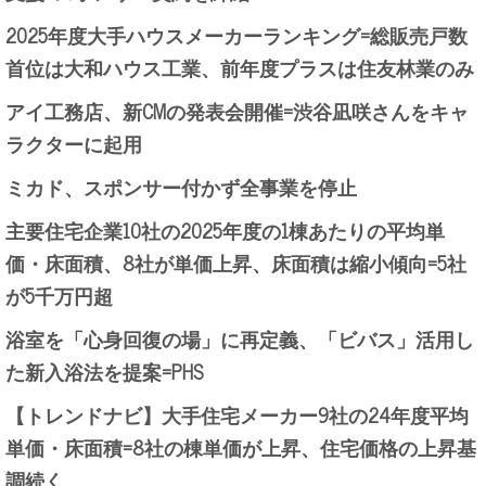
2025年度大手ハウスメーカーランキング=総販売戸数
首位は大和ハウス工業、前年度プラスは住友林業のみ
アイ工務店、新CMの発表会開催=渋谷凪咲さんをキャ
ラクターに起用
ミカド、スポンサー付かず全事業を停止
主要住宅企業10社の2025年度の1棟あたりの平均単
価・床面積、8社が単価上昇、床面積は縮小傾向=5社
が5千万円超
浴室を「心身回復の場」に再定義、「ビバス」活用し
た新入浴法を提案=PHS
【トレンドナビ】大手住宅メーカー9社の24年度平均
単価・床面積=8社の棟単価が上昇、住宅価格の上昇基
調続く