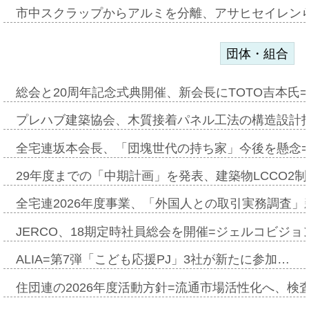
市中スクラップからアルミを分離、アサヒセイレン
団体・組合
総会と20周年記念式典開催、新会長にTOTO吉本氏
プレハブ建築協会、木質接着パネル工法の構造設計
全宅連坂本会長、「団塊世代の持ち家」今後を懸念
29年度までの「中期計画」を発表、建築物LCCO2
全宅連2026年度事業、「外国人との取引実務調査」新
JERCO、18期定時社員総会を開催=ジェルコビジョン
ALIA=第7弾「こども応援PJ」3社が新たに参加…
住団連の2026年度活動方針=流通市場活性化へ、検