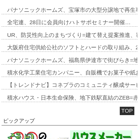
パナソニックホームズ、宝塚市の大型分譲地で再生
全宅連、28日に会員向けハトサポセミナー開催…
UR、防災性向上のまちづくり=建て替え提案推進、
大阪府住宅供給公社のソフトとハードの取り組み、2
パナソニックホームズ、福島県伊達市で街びらき=
積水化学工業住宅カンパニー、自販機でお菓子や紙
【トレンドナビ】コネプラのコミュニティ醸成サー
積水ハウス・日本生命保険、地下鉄駅直結のZEB=赤坂
TOP
ピックアップ