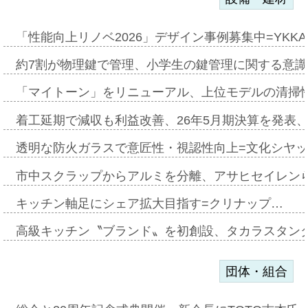
「性能向上リノベ2026」デザイン事例募集中=YKKA
約7割が物理鍵で管理、小学生の鍵管理に関する意識調査
「マイトーン」をリニューアル、上位モデルの清掃
着工延期で減収も利益改善、26年5月期決算を発表
透明な防火ガラスで意匠性・視認性向上=文化シヤ
市中スクラップからアルミを分離、アサヒセイレン
キッチン軸足にシェア拡大目指す=クリナップ…
高級キッチン〝ブランド〟を初創設、タカラスタン
団体・組合