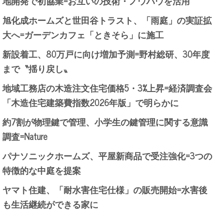
地開発で初協業=お互いの技術・ノウハウを活用
旭化成ホームズと世田谷トラスト、「雨庭」の実証拡
大へ=ガーデンカフェ「ときそら」に施工
新設着工、80万戸に向け増加予測=野村総研、30年度
まで〝揺り戻し〟
地域工務店の木造注文住宅価格5・3%上昇=経済調査会
「木造住宅建築費指数2026年版」で明らかに
約7割が物理鍵で管理、小学生の鍵管理に関する意識
調査=Nature
パナソニックホームズ、平屋新商品で受注強化=3つの
特徴的な中庭を提案
ヤマト住建、「耐水害住宅仕様」の販売開始=水害後
も生活継続ができる家に