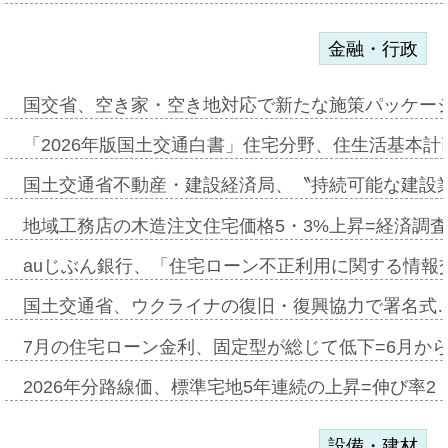
金融・行政
国交省、空き家・空き地対応で新たな施策パッケー
「2026年版国土交通白書」住宅分野、住生活基本計
国土交通省不動産・建設経済局、〝持続可能な建設
地域工務店の木造注文住宅価格5・3%上昇=経済調
auじぶん銀行、「住宅ローン不正利用に関する情報
国土交通省、ウクライナの復旧・復興協力で署名式
7月の住宅ローン金利、固定型が総じて低下=6月か
2026年分路線価、標準宅地5年連続の上昇=伸び率2・
設備・建材