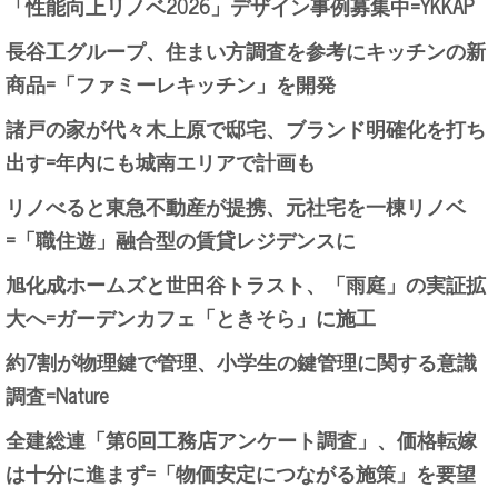
「性能向上リノベ2026」デザイン事例募集中=YKKAP
長谷工グループ、住まい方調査を参考にキッチンの新
商品=「ファミーレキッチン」を開発
諸戸の家が代々木上原で邸宅、ブランド明確化を打ち
出す=年内にも城南エリアで計画も
リノべると東急不動産が提携、元社宅を一棟リノベ
=「職住遊」融合型の賃貸レジデンスに
旭化成ホームズと世田谷トラスト、「雨庭」の実証拡
大へ=ガーデンカフェ「ときそら」に施工
約7割が物理鍵で管理、小学生の鍵管理に関する意識
調査=Nature
全建総連「第6回工務店アンケート調査」、価格転嫁
は十分に進まず=「物価安定につながる施策」を要望