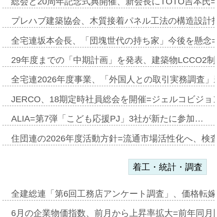
総会と20周年記念式典開催、新会長にTOTO吉本氏
プレハブ建築協会、木質接着パネル工法の構造設計
全宅連坂本会長、「団塊世代の持ち家」今後を懸念
29年度までの「中期計画」を発表、建築物LCCO2
全宅連2026年度事業、「外国人との取引実務調査」新
JERCO、18期定時社員総会を開催=ジェルコビジョン
ALIA=第7弾「こども応援PJ」3社が新たに参加…
住団連の2026年度活動方針=流通市場活性化へ、検
着工・統計・調査
全建総連「第6回工務店アンケート調査」、価格転嫁
6月の企業物価指数、前月から上昇率拡大=前年同月比