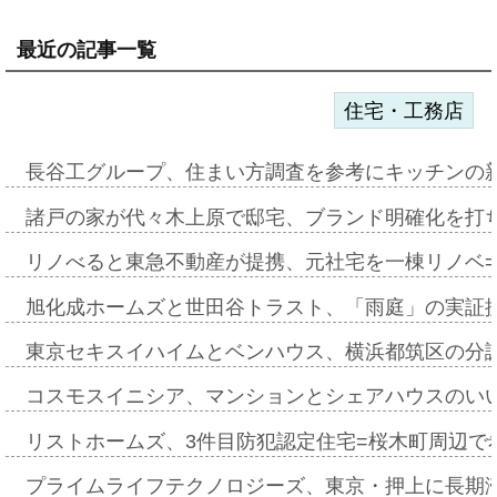
最近の記事一覧
住宅・工務店
長谷工グループ、住まい方調査を参考にキッチンの
諸戸の家が代々木上原で邸宅、ブランド明確化を打
リノべると東急不動産が提携、元社宅を一棟リノベ
旭化成ホームズと世田谷トラスト、「雨庭」の実証
東京セキスイハイムとベンハウス、横浜都筑区の分
コスモスイニシア、マンションとシェアハウスのい
リストホームズ、3件目防犯認定住宅=桜木町周辺で
プライムライフテクノロジーズ、東京・押上に長期