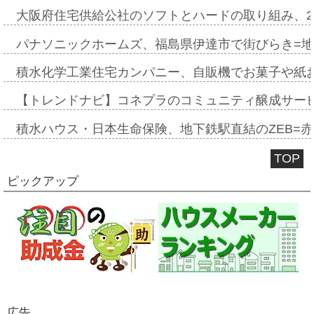
大阪府住宅供給公社のソフトとハードの取り組み、2
パナソニックホームズ、福島県伊達市で街びらき=
積水化学工業住宅カンパニー、自販機でお菓子や紙
【トレンドナビ】コネプラのコミュニティ醸成サー
積水ハウス・日本生命保険、地下鉄駅直結のZEB=赤坂
TOP
ピックアップ
広告