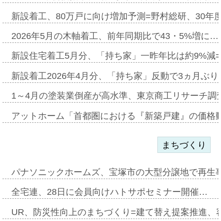
新設着工、80万戸に向け増加予測=野村総研、30年
2026年5月の木軸着工、前年同期比で43・5%増に…
新設住宅着工5月分、「持ち家」一昨年比は約9%減=
新設着工2026年4月分、「持ち家」反動で3ヵ月ぶ
1～4月の塗装業倒産が高水準、東京商工リサーチ調
アットホーム「首都圏における『新築戸建』の価格
まちづくり
パナソニックホームズ、宝塚市の大型分譲地で再生
全宅連、28日に会員向けハトサポセミナー開催…
UR、防災性向上のまちづくり=建て替え提案推進、