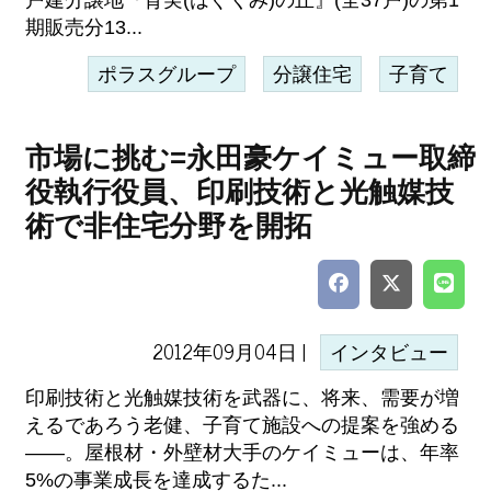
戸建分譲地『育実(はぐくみ)の丘』(全37戸)の第1
期販売分13...
ポラスグループ
分譲住宅
子育て
市場に挑む=永田豪ケイミュー取締
役執行役員、印刷技術と光触媒技
術で非住宅分野を開拓
2012年09月04日 |
インタビュー
印刷技術と光触媒技術を武器に、将来、需要が増
えるであろう老健、子育て施設への提案を強める
――。屋根材・外壁材大手のケイミューは、年率
5%の事業成長を達成するた...