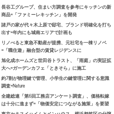
長谷工グループ、住まい方調査を参考にキッチンの新
商品=「ファミーレキッチン」を開発
諸戸の家が代々木上原で邸宅、ブランド明確化を打ち
出す=年内にも城南エリアで計画も
リノべると東急不動産が提携、元社宅を一棟リノベ
=「職住遊」融合型の賃貸レジデンスに
旭化成ホームズと世田谷トラスト、「雨庭」の実証拡
大へ=ガーデンカフェ「ときそら」に施工
約7割が物理鍵で管理、小学生の鍵管理に関する意識
調査=Nature
全建総連「第6回工務店アンケート調査」、価格転嫁
は十分に進まず=「物価安定につながる施策」を要望
東京セキスイハイムとベンハウス、横浜都筑区の分譲