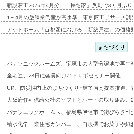
新設着工2026年4月分、「持ち家」反動で3ヵ月ぶ
1～4月の塗装業倒産が高水準、東京商工リサーチ調
アットホーム「首都圏における『新築戸建』の価格
まちづくり
パナソニックホームズ、宝塚市の大型分譲地で再生
全宅連、28日に会員向けハトサポセミナー開催…
UR、防災性向上のまちづくり=建て替え提案推進、
大阪府住宅供給公社のソフトとハードの取り組み、2
パナソニックホームズ、福島県伊達市で街びらき=
積水化学工業住宅カンパニー、自販機でお菓子や紙