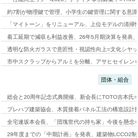
約7割が物理鍵で管理、小学生の鍵管理に関する意識調査
「マイトーン」をリニューアル、上位モデルの清掃
着工延期で減収も利益改善、26年5月期決算を発表
透明な防火ガラスで意匠性・視認性向上=文化シヤ
市中スクラップからアルミを分離、アサヒセイレン
団体・組合
総会と20周年記念式典開催、新会長にTOTO吉本氏
プレハブ建築協会、木質接着パネル工法の構造設計
全宅連坂本会長、「団塊世代の持ち家」今後を懸念
29年度までの「中期計画」を発表、建築物LCCO2