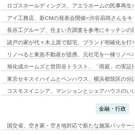
ロゴスホールディングス、アエラホームの民事再生
アイ工務店、新CMの発表会開催=渋谷凪咲さんをキ
長谷工グループ、住まい方調査を参考にキッチンの
諸戸の家が代々木上原で邸宅、ブランド明確化を打
リノべると東急不動産が提携、元社宅を一棟リノベ
旭化成ホームズと世田谷トラスト、「雨庭」の実証
東京セキスイハイムとベンハウス、横浜都筑区の分
コスモスイニシア、マンションとシェアハウスのい
金融・行政
国交省、空き家・空き地対応で新たな施策パッケー