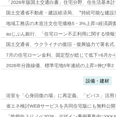
「2026年版国土交通白書」住宅分野、住生活基本計
国土交通省不動産・建設経済局、〝持続可能な建設
地域工務店の木造注文住宅価格5・3%上昇=経済調
auじぶん銀行、「住宅ローン不正利用に関する情報
国土交通省、ウクライナの復旧・復興協力で署名式
7月の住宅ローン金利、固定型が総じて低下=6月か
2026年分路線価、標準宅地5年連続の上昇=伸び率2・
設備・建材
浴室を「心身回復の場」に再定義、「ビバス」活用し
省エネ検討WEBサービスを共同住宅版にも無料公開、
「性能向上リノベ2026」デザイン事例募集中=YKKA