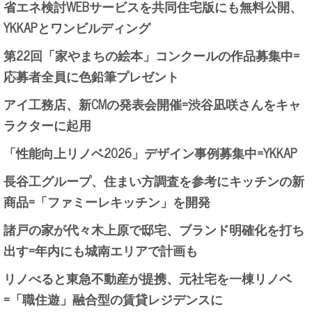
省エネ検討WEBサービスを共同住宅版にも無料公開、
YKKAPとワンビルディング
第22回「家やまちの絵本」コンクールの作品募集中=
応募者全員に色鉛筆プレゼント
アイ工務店、新CMの発表会開催=渋谷凪咲さんをキャ
ラクターに起用
「性能向上リノベ2026」デザイン事例募集中=YKKAP
長谷工グループ、住まい方調査を参考にキッチンの新
商品=「ファミーレキッチン」を開発
諸戸の家が代々木上原で邸宅、ブランド明確化を打ち
出す=年内にも城南エリアで計画も
リノべると東急不動産が提携、元社宅を一棟リノベ
=「職住遊」融合型の賃貸レジデンスに