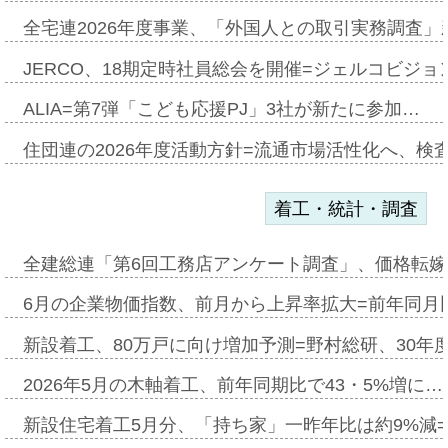
全宅連2026年度事業、「外国人との取引実務調査」新
JERCO、18期定時社員総会を開催=ジェルコビジョン
ALIA=第7弾「こども応援PJ」3社が新たに参加…
住団連の2026年度活動方針=流通市場活性化へ、検
着工・統計・調査
全建総連「第6回工務店アンケート調査」、価格転嫁
6月の企業物価指数、前月から上昇率拡大=前年同月比
新設着工、80万戸に向け増加予測=野村総研、30年
2026年5月の木軸着工、前年同期比で43・5%増に…
新設住宅着工5月分、「持ち家」一昨年比は約9%減=