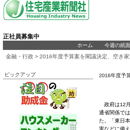
正社員募集中
ホーム
今週の紙
金融・行政
>
2016年度予算案を閣議決定、空き
ピックアップ
2016年度
政府は12
通省関係では
た。「東日
害などに備