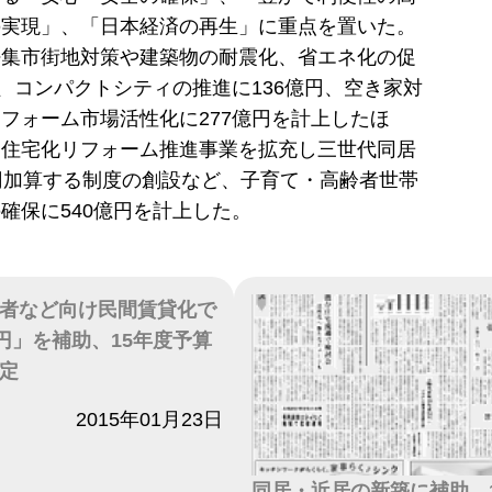
の実現」、「日本経済の再生」に重点を置いた。
密集市街地対策や建築物の耐震化、省エネ化の促
円、コンパクトシティの推進に136億円、空き家対
フォーム市場活性化に277億円を計上したほ
良住宅化リフォーム推進事業を拡充し三世代同居
円加算する制度の創設など、子育て・高齢者世帯
確保に540億円を計上した。
者など向け民間賃貸化で
万円」を補助、15年度予算
定
2015年01月23日
同居・近居の新築に補助、