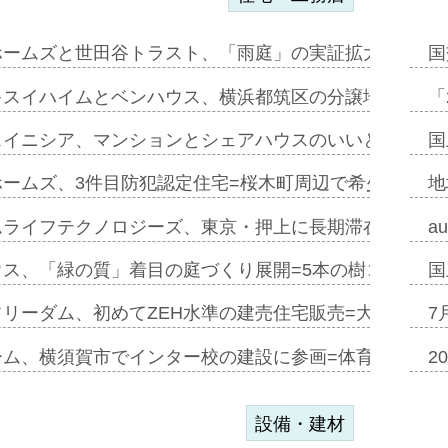
ホームズと世田谷トラスト、「雨庭」の実証拡大へ=ガー
国
キスイハイムとベンハウス、横浜都筑区の分譲地開発で初
「
スイニシア、マンションとシェアハウスのいいとこどり
国
ホームズ、3件目防犯認定住宅=桜木町周辺で希少価値の
地
ムライフテクノロジーズ、東京・押上に長期滞在型ホテル
a
ウス、「緑の質」着目の庭づくり展開=5本の樹コンパス
国
フリーダム、初めてZEH水準の建売住宅販売=大阪府柏
7
ーム、横須賀市でインター校の建設に参画=体育館で28
2
設備・建材