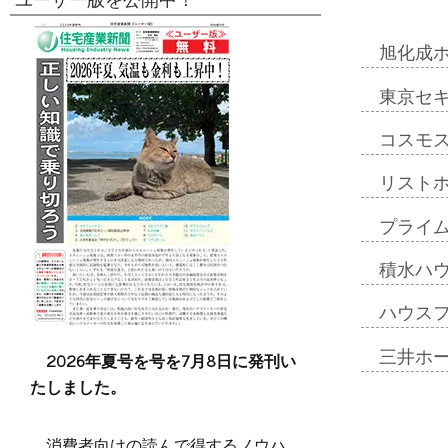
ユーザー版を公開中！
旭化成
東京セ
コスモ
リスト
プライ
積水ハ
ハウス
三井ホ
2026年夏号を号を7月8日に発刊い
たしました。
消費者向けの読んで得するノウハ