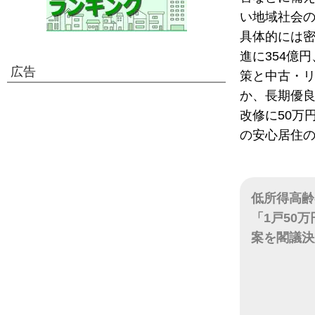
い地域社会
具体的には
進に354億
広告
策と中古・リ
か、長期優
改修に50万
の安心居住の
低所得高齢
「1戸50
案を閣議決
日付