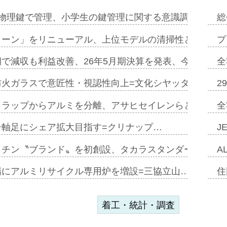
物理鍵で管理、小学生の鍵管理に関する意識調査=Natur
総
トーン」をリニューアル、上位モデルの清掃性と安全性追
プ
で減収も利益改善、26年5月期決算を発表、今期は増収
全
防火ガラスで意匠性・視認性向上=文化シヤッター…
2
クラップからアルミを分離、アサヒセイレンらと協働開発
全
ン軸足にシェア拡大目指す=クリナップ…
J
ッチン〝ブランド〟を初創設、タカラスタンダードが新
A
場にアルミリサイクル専用炉を増設=三協立山…
住
着工・統計・調査