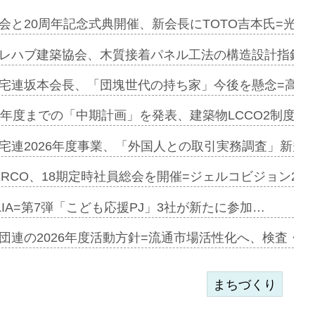
e…
会と20周年記念式典開催、新会長にTOTO吉本氏=光触
加=リンナ…
レハブ建築協会、木質接着パネル工法の構造設計指針を
見込む=…
宅連坂本会長、「団塊世代の持ち家」今後を懸念=高齢
9年度までの「中期計画」を発表、建築物LCCO2制度へ
開始=三協…
宅連2026年度事業、「外国人との取引実務調査」新規に
ERCO、18期定時社員総会を開催=ジェルコビジョン203
築分譲M専用…
LIA=第7弾「こども応援PJ」3社が新たに参加…
団連の2026年度活動方針=流通市場活性化へ、検査・
まちづくり