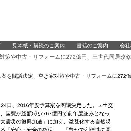
面
見本紙・購読のご案内
書籍のご案内
会社
家対策や中古・リフォームに272億円、三世代同居改
予算案を閣議決定、空き家対策や中古・リフォームに272
月24日、2016年度予算案を閣議決定した。国土交
、国費が総額5兆7767億円で前年度並みとなっ
本大震災の復興加速」に加え、激甚化する自然災
える「安心・安全の確保」、「豊かで利便性の高