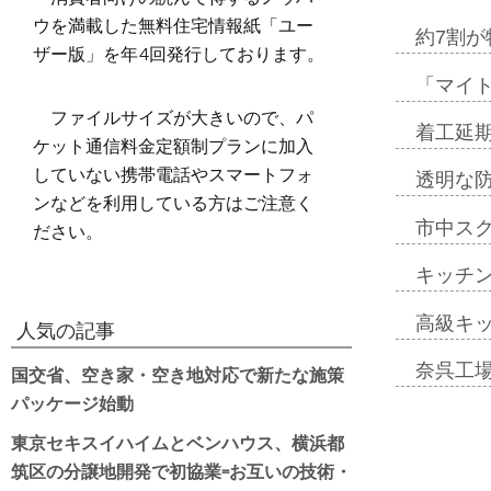
ウを満載した無料住宅情報紙「ユー
約7割が
ザー版」を年4回発行しております。
「マイ
ファイルサイズが大きいので、パ
着工延期
ケット通信料金定額制プランに加入
していない携帯電話やスマートフォ
透明な
ンなどを利用している方はご注意く
ださい。
市中ス
キッチ
高級キ
人気の記事
奈呉工
国交省、空き家・空き地対応で新たな施策
パッケージ始動
東京セキスイハイムとベンハウス、横浜都
筑区の分譲地開発で初協業=お互いの技術・