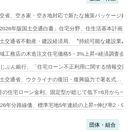
デンカフェ…
交省、空き家・空き地対応で新たな施策パッケージ始動
協業=お互…
2026年版国土交通白書」住宅分野、住生活基本計画を
のコリビング…
土交通省不動産・建設経済局、〝持続可能な建設業〟の
ある2階建…
域工務店の木造注文住宅価格5・3%上昇=経済調査会「
第1弾が開…
uじぶん銀行、「住宅ローン不正利用に関する情報交換協
、植栽計画…
土交通省、ウクライナの復旧・復興協力で署名式…
原市内で…
月の住宅ローン金利、固定型が総じて低下=6月から一転
メートルの…
026年分路線価、標準宅地5年連続の上昇=伸び率2・9%
団体・組合