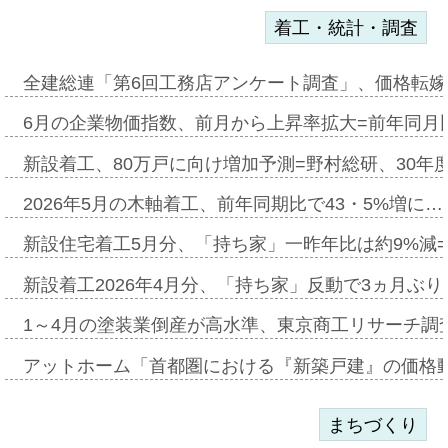
着工・統計・調査
全建総連「第6回工務店アンケート調査」、価格転嫁
6月の企業物価指数、前月から上昇率拡大=前年同月比
新設着工、80万戸に向け増加予測=野村総研、30年
2026年5月の木軸着工、前年同期比で43・5%増に…
新設住宅着工5月分、「持ち家」一昨年比は約9%減=
新設着工2026年4月分、「持ち家」反動で3ヵ月ぶ
1～4月の塗装業倒産が高水準、東京商工リサーチ調
アットホーム「首都圏における『新築戸建』の価格
まちづくり