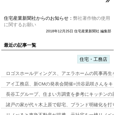
住宅産業新聞社からのお知らせ：
弊社著作物の使用
に関するお願い
2018年12月25日 住宅産業新聞社 編集部
最近の記事一覧
住宅・工務店
ロゴスホールディングス、アエラホームの民事再生
アイ工務店、新CMの発表会開催=渋谷凪咲さんをキ
長谷工グループ、住まい方調査を参考にキッチンの
諸戸の家が代々木上原で邸宅、ブランド明確化を打
リノべると東急不動産が提携、元社宅を一棟リノベ