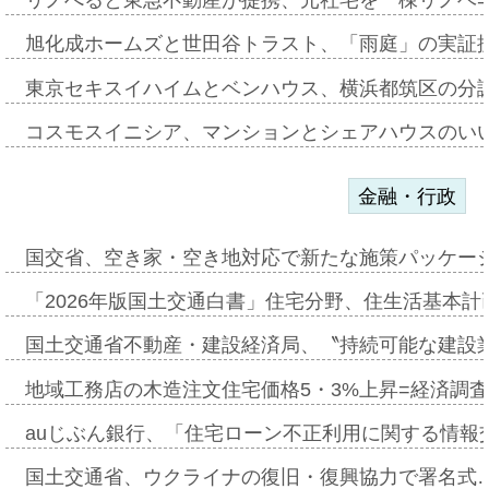
旭化成ホームズと世田谷トラスト、「雨庭」の実証
東京セキスイハイムとベンハウス、横浜都筑区の分
コスモスイニシア、マンションとシェアハウスのい
金融・行政
国交省、空き家・空き地対応で新たな施策パッケー
「2026年版国土交通白書」住宅分野、住生活基本計
国土交通省不動産・建設経済局、〝持続可能な建設
地域工務店の木造注文住宅価格5・3%上昇=経済調
auじぶん銀行、「住宅ローン不正利用に関する情報
国土交通省、ウクライナの復旧・復興協力で署名式