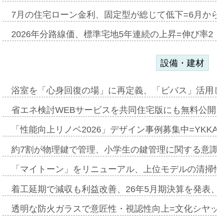
7月の住宅ローン金利、固定型が総じて低下=6月か
2026年分路線価、標準宅地5年連続の上昇=伸び率2・
設備・建材
浴室を「心身回復の場」に再定義、「ビバス」活用し
省エネ検討WEBサービスを共同住宅版にも無料公開、
「性能向上リノベ2026」デザイン事例募集中=YKKA
約7割が物理鍵で管理、小学生の鍵管理に関する意識調査
「マイトーン」をリニューアル、上位モデルの清掃
着工延期で減収も利益改善、26年5月期決算を発表
透明な防火ガラスで意匠性・視認性向上=文化シヤ