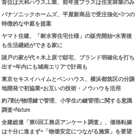
首位は大和ハウス工業、前年度プラスは住友林業のみ
パナソニックホームズ、平屋新商品で受注強化=3つの
特徴的な中庭を提案
ヤマト住建、「耐水害住宅仕様」の販売開始=水害後
も生活継続ができる家に
諸戸の家が代々木上原で邸宅、ブランド明確化を打ち
出す=年内にも城南エリアで計画も
東京セキスイハイムとベンハウス、横浜都筑区の分譲
地開発で初協業=お互いの技術・ノウハウを活用
約7割が物理鍵で管理、小学生の鍵管理に関する意識
調査=Nature
全建総連「第6回工務店アンケート調査」、価格転嫁
は十分に進まず=「物価安定につながる施策」を要望