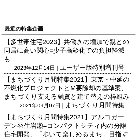
最近の特集企画
【多世帯住宅2023】共働きの増加で親との
同居に高い関心=少子高齢化での負担軽減
も
ユーザー版
特別増刊号
2023年12月14日 |
【まちづくり月間特集2021】東京・中延の
不燃化プロジェクトとM要除却の基準案、
まちづくり支える融資と建て替えの枠組み
まちづくり月間特集
2021年09月07日 |
【まちづくり月間特集2021】アルコガー
デン羽生岩瀬=コンパクトシティ内の分譲
住宅開発、「歩いて楽しめるまち」目指す