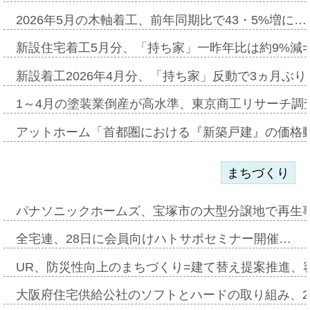
2026年5月の木軸着工、前年同期比で43・5%増に…
新設住宅着工5月分、「持ち家」一昨年比は約9%減=
新設着工2026年4月分、「持ち家」反動で3ヵ月ぶ
1～4月の塗装業倒産が高水準、東京商工リサーチ調
アットホーム「首都圏における『新築戸建』の価格
まちづくり
パナソニックホームズ、宝塚市の大型分譲地で再生
全宅連、28日に会員向けハトサポセミナー開催…
UR、防災性向上のまちづくり=建て替え提案推進、
大阪府住宅供給公社のソフトとハードの取り組み、2