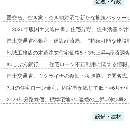
金融・行政
国交省、空き家・空き地対応で新たな施策パッケー
「2026年版国土交通白書」住宅分野、住生活基本計
国土交通省不動産・建設経済局、〝持続可能な建設
地域工務店の木造注文住宅価格5・3%上昇=経済調
auじぶん銀行、「住宅ローン不正利用に関する情報
国土交通省、ウクライナの復旧・復興協力で署名式
7月の住宅ローン金利、固定型が総じて低下=6月か
2026年分路線価、標準宅地5年連続の上昇=伸び率2・
設備・建材