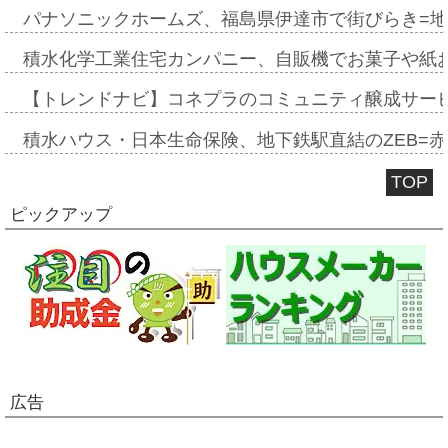
パナソニックホームズ、福島県伊達市で街びらき=
積水化学工業住宅カンパニー、自販機でお菓子や紙
【トレンドナビ】コネプラのコミュニティ醸成サー
積水ハウス・日本生命保険、地下鉄駅直結のZEB=赤坂
TOP
ピックアップ
広告