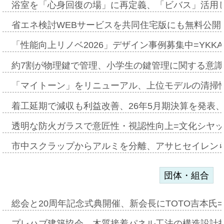
浴室を「心身回復の場」に再定義、「ビバス」活用し
省エネ検討WEBサービスを共同住宅版にも無料公開、
「性能向上リノベ2026」デザイン事例募集中=YKKA
約7割が物理鍵で管理、小学生の鍵管理に関する意識調査
「マイトーン」をリニューアル、上位モデルの清掃
着工延期で減収も利益改善、26年5月期決算を発表
透明な防火ガラスで意匠性・視認性向上=文化シヤ
市中スクラップからアルミを分離、アサヒセイレン
団体・組合
総会と20周年記念式典開催、新会長にTOTO吉本氏
プレハブ建築協会、木質接着パネル工法の構造設計