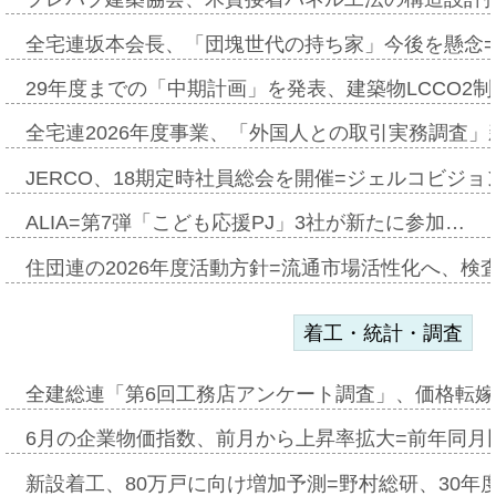
全宅連坂本会長、「団塊世代の持ち家」今後を懸念
29年度までの「中期計画」を発表、建築物LCCO2
全宅連2026年度事業、「外国人との取引実務調査」新
JERCO、18期定時社員総会を開催=ジェルコビジョン
ALIA=第7弾「こども応援PJ」3社が新たに参加…
住団連の2026年度活動方針=流通市場活性化へ、検
着工・統計・調査
全建総連「第6回工務店アンケート調査」、価格転嫁
6月の企業物価指数、前月から上昇率拡大=前年同月比
新設着工、80万戸に向け増加予測=野村総研、30年