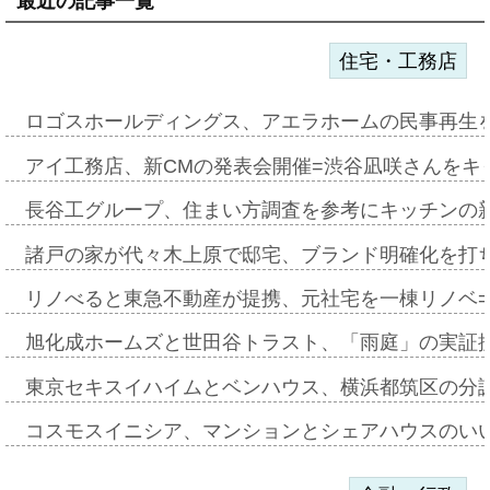
最近の記事一覧
住宅・工務店
ロゴスホールディングス、アエラホームの民事再生
アイ工務店、新CMの発表会開催=渋谷凪咲さんをキ
長谷工グループ、住まい方調査を参考にキッチンの
諸戸の家が代々木上原で邸宅、ブランド明確化を打
リノべると東急不動産が提携、元社宅を一棟リノベ
旭化成ホームズと世田谷トラスト、「雨庭」の実証
東京セキスイハイムとベンハウス、横浜都筑区の分
コスモスイニシア、マンションとシェアハウスのい