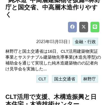
”純木造”中高層建築物を披露=林野
庁と国交省、中高層木造作りやす
く
2023年03月03日 |
金融・行政
林野庁と国土交通省は16日、CLT活用建築物実証
事業とサステナブル建築物先導事業(木造先導型)の
補助金を通じて実現した純木造建築物のの記者向
け見学会を実施した...
CLT
国土交通省
林野庁
CLT活用で支援、木構造振興と日
本住宅・木造技術センター