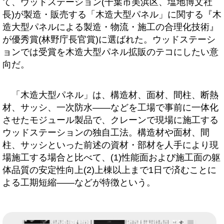
て、ウッドステーション(千葉市美浜区、塩地博文社
長)が製造・販売する「木造大型パネル」に関する『木
造大型パネルによる製造・物流・施工の合理化技術』
が優秀賞(林野庁長官賞)に選ばれた。ウッドステーシ
ョンでは受賞を木造大型パネル拡販のテコにしたい意
向だ。
「木造大型パネル」は、構造材、面材、間柱、断熱
材、サッシ、一次防水――などを工場で事前に一体化
させたモジュール製品で、クレーンで現場に施工する
ウッドステーションの独自工法。構造材や面材、間
柱、サッシといった前述の資材・部材を人手により現
場施工する場合と比べて、(1)性能面および施工面の躯
体品質の安定性向上(2)上棟以上まで1日で済むことに
よる工期短縮――などが特徴という。