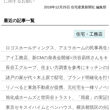
に関するお願い
2018年12月25日 住宅産業新聞社 編集部
最近の記事一覧
住宅・工務店
ロゴスホールディングス、アエラホームの民事再生
アイ工務店、新CMの発表会開催=渋谷凪咲さんをキ
長谷工グループ、住まい方調査を参考にキッチンの
諸戸の家が代々木上原で邸宅、ブランド明確化を打
リノべると東急不動産が提携、元社宅を一棟リノベ
旭化成ホームズと世田谷トラスト、「雨庭」の実証
東京セキスイハイムとベンハウス、横浜都筑区の分