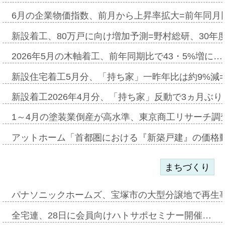
6月の企業物価指数、前月から上昇率拡大=前年同月比
新設着工、80万戸に向け増加予測=野村総研、30年
2026年5月の木軸着工、前年同期比で43・5%増に…
新設住宅着工5月分、「持ち家」一昨年比は約9%減=
新設着工2026年4月分、「持ち家」反動で3ヵ月ぶ
1～4月の塗装業倒産が高水準、東京商工リサーチ調
アットホーム「首都圏における『新築戸建』の価格
まちづくり
パナソニックホームズ、宝塚市の大型分譲地で再生
全宅連、28日に会員向けハトサポセミナー開催…