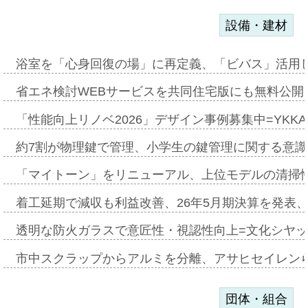
設備・建材
浴室を「心身回復の場」に再定義、「ビバス」活用し
省エネ検討WEBサービスを共同住宅版にも無料公開、
「性能向上リノベ2026」デザイン事例募集中=YKKA
約7割が物理鍵で管理、小学生の鍵管理に関する意識調査
「マイトーン」をリニューアル、上位モデルの清掃
着工延期で減収も利益改善、26年5月期決算を発表
透明な防火ガラスで意匠性・視認性向上=文化シヤ
市中スクラップからアルミを分離、アサヒセイレン
団体・組合