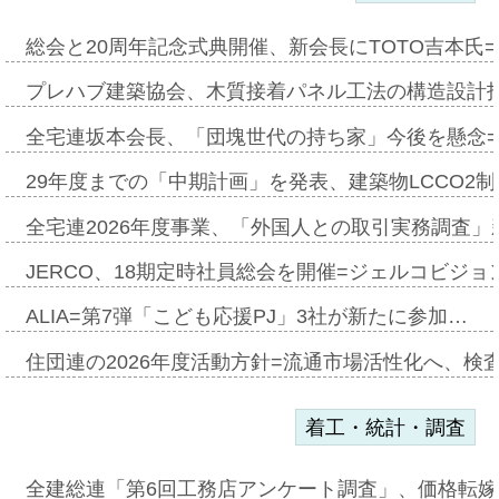
総会と20周年記念式典開催、新会長にTOTO吉本氏
プレハブ建築協会、木質接着パネル工法の構造設計
全宅連坂本会長、「団塊世代の持ち家」今後を懸念
29年度までの「中期計画」を発表、建築物LCCO2
全宅連2026年度事業、「外国人との取引実務調査」新
JERCO、18期定時社員総会を開催=ジェルコビジョン
ALIA=第7弾「こども応援PJ」3社が新たに参加…
住団連の2026年度活動方針=流通市場活性化へ、検
着工・統計・調査
全建総連「第6回工務店アンケート調査」、価格転嫁