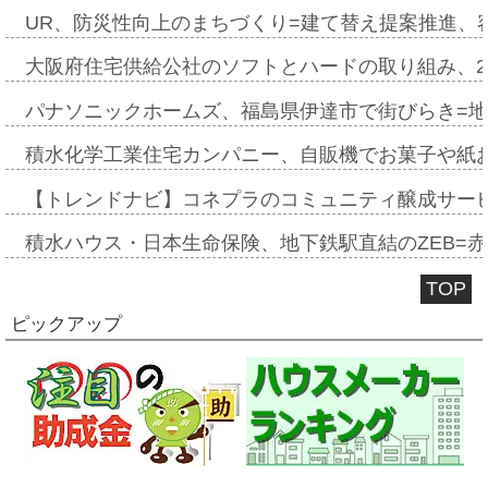
UR、防災性向上のまちづくり=建て替え提案推進、
大阪府住宅供給公社のソフトとハードの取り組み、2
パナソニックホームズ、福島県伊達市で街びらき=
積水化学工業住宅カンパニー、自販機でお菓子や紙
【トレンドナビ】コネプラのコミュニティ醸成サー
積水ハウス・日本生命保険、地下鉄駅直結のZEB=赤坂
TOP
ピックアップ