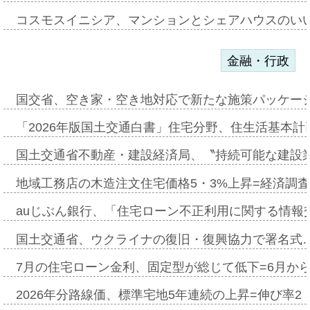
コスモスイニシア、マンションとシェアハウスのい
金融・行政
国交省、空き家・空き地対応で新たな施策パッケー
「2026年版国土交通白書」住宅分野、住生活基本計
国土交通省不動産・建設経済局、〝持続可能な建設
地域工務店の木造注文住宅価格5・3%上昇=経済調
auじぶん銀行、「住宅ローン不正利用に関する情報
国土交通省、ウクライナの復旧・復興協力で署名式
7月の住宅ローン金利、固定型が総じて低下=6月か
2026年分路線価、標準宅地5年連続の上昇=伸び率2・