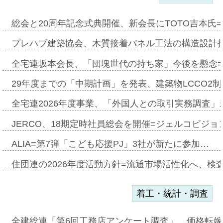
総会と20周年記念式典開催、新会長にTOTO吉本氏
プレハブ建築協会、木質接着パネル工法の構造設計
全宅連坂本会長、「団塊世代の持ち家」今後を懸念
29年度までの「中期計画」を発表、建築物LCCO2
全宅連2026年度事業、「外国人との取引実務調査」新
JERCO、18期定時社員総会を開催=ジェルコビジョン
ALIA=第7弾「こども応援PJ」3社が新たに参加…
住団連の2026年度活動方針=流通市場活性化へ、検
着工・統計・調査
全建総連「第6回工務店アンケート調査」、価格転嫁