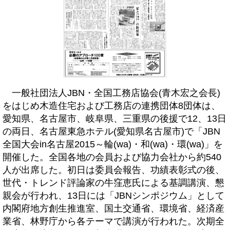
一般社団法人JBN・全国工務店協会(青木宏之会長)
をはじめ木造住宅および工務店の連携団体8団体は、
愛知県、名古屋市、岐阜県、三重県の後援で12、13日
の両日、名古屋東急ホテル(愛知県名古屋市)で「JBN
全国大会in名古屋2015～輪(wa)・和(wa)・環(wa)」を
開催した。全国各地の会員および協力会社から約540
人が出席した。初日は委員会報告、功績表彰式の後、
世代・トレンド評論家の牛窪恵氏による基調講演、懇
親会が行われ、13日には「JBNシンポジウム」として
内閣府地方創生推進室、国土交通省、環境省、経済産
業省、林野庁から各テーマで講演が行われた。次期全