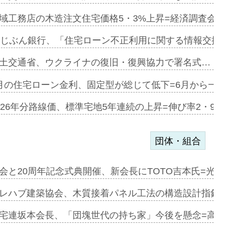
にも城南エ…
域工務店の木造注文住宅価格5・3%上昇=経済調査会「
融合型の賃…
uじぶん銀行、「住宅ローン不正利用に関する情報交換協
デンカフェ…
土交通省、ウクライナの復旧・復興協力で署名式…
協業=お互…
月の住宅ローン金利、固定型が総じて低下=6月から一転
のコリビング…
026年分路線価、標準宅地5年連続の上昇=伸び率2・9%
団体・組合
を提案=P…
会と20周年記念式典開催、新会長にTOTO吉本氏=光触
とワンビ…
レハブ建築協会、木質接着パネル工法の構造設計指針を
宅連坂本会長、「団塊世代の持ち家」今後を懸念=高齢