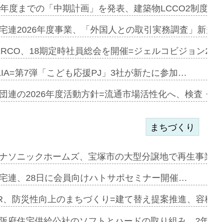
e…
9年度までの「中期計画」を発表、建築物LCCO2制度へ
加=リンナ…
宅連2026年度事業、「外国人との取引実務調査」新規に
見込む=…
ERCO、18期定時社員総会を開催=ジェルコビジョン203
LIA=第7弾「こども応援PJ」3社が新たに参加…
開始=三協…
団連の2026年度活動方針=流通市場活性化へ、検査・
まちづくり
まず=「物…
ナソニックホームズ、宝塚市の大型分譲地で再生事業を
昇…
宅連、28日に会員向けハトサポセミナー開催…
り戻し〟…
R、防災性向上のまちづくり=建て替え提案推進、容積
阪府住宅供給公社のソフトとハードの取り組み、2年連続