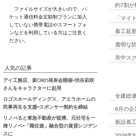
約7割が
ファイルサイズが大きいので、パ
ケット通信料金定額制プランに加入
「マイ
していない携帯電話やスマートフォ
ンなどを利用している方はご注意く
着工延期
ださい。
透明な
市中ス
人気の記事
アイ工務店、新CMの発表会開催=渋谷凪咲
さんをキャラクターに起用
全建総
ロゴスホールディングス、アエラホームの
民事再生を支援=スポンサー契約を締結
6月の企
リノべると東急不動産が提携、元社宅を一
新設着工
棟リノベ=「職住遊」融合型の賃貸レジデン
スに
2026