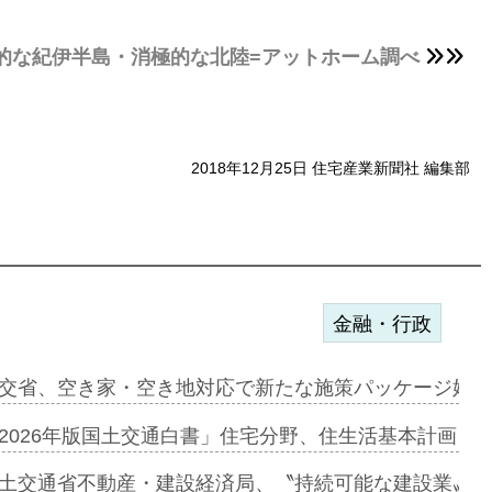
的な紀伊半島・消極的な北陸=アットホーム調べ
2018年12月25日 住宅産業新聞社 編集部
金融・行政
ンサー契約…
交省、空き家・空き地対応で新たな施策パッケージ始動
に起用…
2026年版国土交通白書」住宅分野、住生活基本計画を
ァミーレキ…
土交通省不動産・建設経済局、〝持続可能な建設業〟の