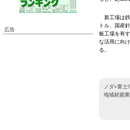
新工場は鉄
トル、国産
広告
板工場を有
な活用に向
る。
ノダ=富士
地域材産業
日付