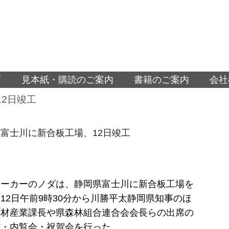
面
見本紙・購読のご案内
書籍のご案内
会社
2日竣工
富士川に新合板工場、12日竣工
メーカーのノダは、静岡県富士川に新合板工場を
12日午前9時30分から川勝平太静岡県知事のほ
木材産業課長や県森林組合連合会会長らの出席の
式・内覧会・祝賀会を行った。