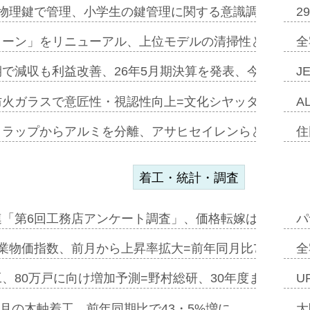
物理鍵で管理、小学生の鍵管理に関する意識調査=Natur
2
トーン」をリニューアル、上位モデルの清掃性と安全性追
全
で減収も利益改善、26年5月期決算を発表、今期は増収
J
防火ガラスで意匠性・視認性向上=文化シヤッター…
A
クラップからアルミを分離、アサヒセイレンらと協働開発
住
着工・統計・調査
連「第6回工務店アンケート調査」、価格転嫁は十分に進
パ
業物価指数、前月から上昇率拡大=前年同月比7・1%上
全
、80万戸に向け増加予測=野村総研、30年度まで〝揺
U
年5月の木軸着工、前年同期比で43・5%増に…
大