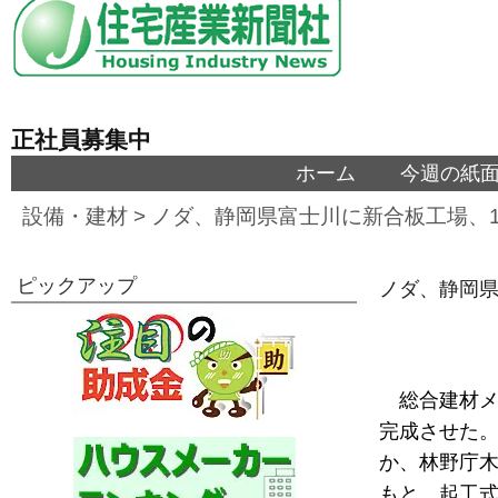
正社員募集中
ホーム
今週の紙
設備・建材
>
ノダ、静岡県富士川に新合板工場、1
ピックアップ
ノダ、静岡県
総合建材
完成させた。
か、林野庁
もと、起工