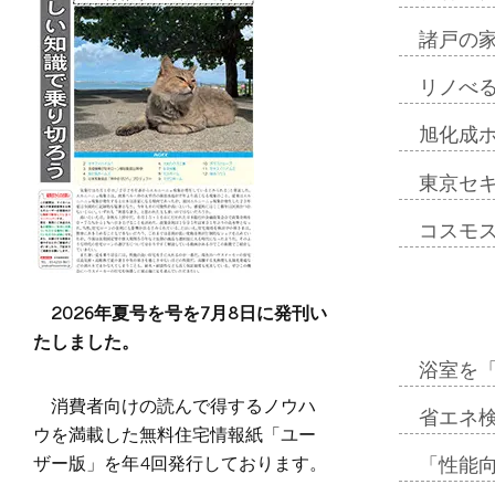
諸戸の
リノべ
旭化成
東京セ
コスモ
2026年夏号を号を7月8日に発刊い
たしました。
浴室を
消費者向けの読んで得するノウハ
省エネ検
ウを満載した無料住宅情報紙「ユー
ザー版」を年4回発行しております。
「性能向