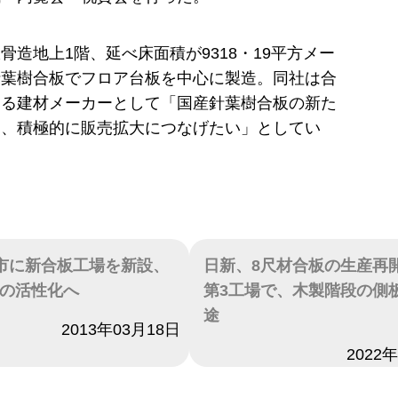
骨造地上1階、延べ床面積が9318・19平方メー
針葉樹合板でフロア台板を中心に製造。同社は合
する建材メーカーとして「国産針葉樹合板の新た
け、積極的に販売拡大につなげたい」としてい
市に新合板工場を新設、
日新、8尺材合板の生産再開
の活性化へ
第3工場で、木製階段の側
途
2013年03月18日
日付
2022