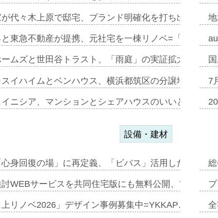
家が代々木上原で邸宅、ブランド明確化を打ち出す=年内
地
ると東急不動産が提携、元社宅を一棟リノベ=「職住遊」
a
ホームズと世田谷トラスト、「雨庭」の実証拡大へ=ガー
国
キスイハイムとベンハウス、横浜都筑区の分譲地開発で初
7
スイニシア、マンションとシェアハウスのいいとこどり
2
設備・建材
「心身回復の場」に再定義、「ビバス」活用した新入浴法
総
討WEBサービスを共同住宅版にも無料公開、YKKAP
プ
上リノベ2026」デザイン事例募集中=YKKAP…
全