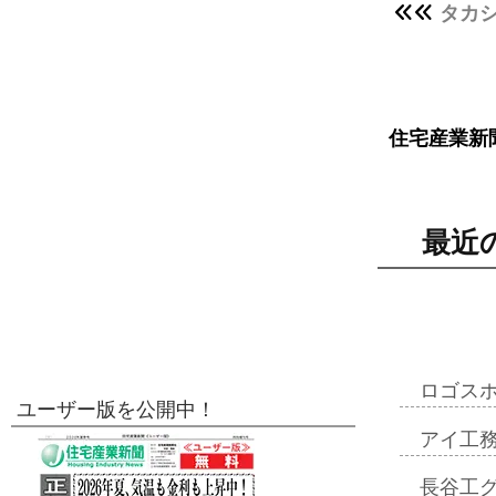
タカ
住宅産業新
最近
ロゴス
ユーザー版を公開中！
アイ工
長谷工