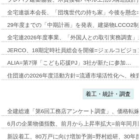
全宅連坂本会長、「団塊世代の持ち家」今後を懸念
29年度までの「中期計画」を発表、建築物LCCO2
全宅連2026年度事業、「外国人との取引実務調査」新
JERCO、18期定時社員総会を開催=ジェルコビジョン
ALIA=第7弾「こども応援PJ」3社が新たに参加…
住団連の2026年度活動方針=流通市場活性化へ、検
着工・統計・調査
全建総連「第6回工務店アンケート調査」、価格転嫁
6月の企業物価指数、前月から上昇率拡大=前年同月比
新設着工、80万戸に向け増加予測=野村総研、30年