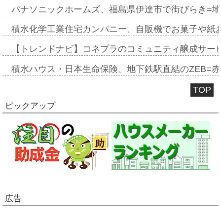
パナソニックホームズ、福島県伊達市で街びらき=
積水化学工業住宅カンパニー、自販機でお菓子や紙
【トレンドナビ】コネプラのコミュニティ醸成サー
積水ハウス・日本生命保険、地下鉄駅直結のZEB=赤坂
TOP
ピックアップ
広告