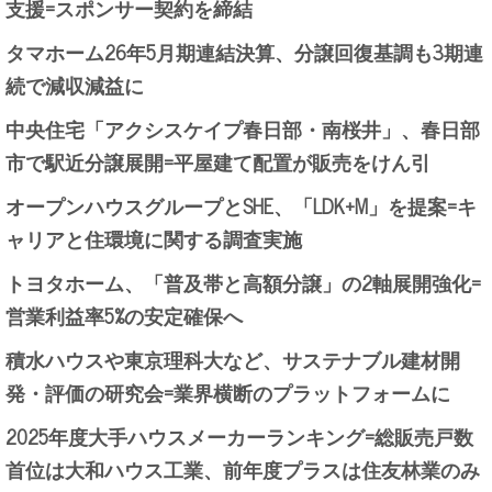
支援=スポンサー契約を締結
タマホーム26年5月期連結決算、分譲回復基調も3期連
続で減収減益に
中央住宅「アクシスケイプ春日部・南桜井」、春日部
市で駅近分譲展開=平屋建て配置が販売をけん引
オープンハウスグループとSHE、「LDK+M」を提案=キ
ャリアと住環境に関する調査実施
トヨタホーム、「普及帯と高額分譲」の2軸展開強化=
営業利益率5%の安定確保へ
積水ハウスや東京理科大など、サステナブル建材開
発・評価の研究会=業界横断のプラットフォームに
2025年度大手ハウスメーカーランキング=総販売戸数
首位は大和ハウス工業、前年度プラスは住友林業のみ