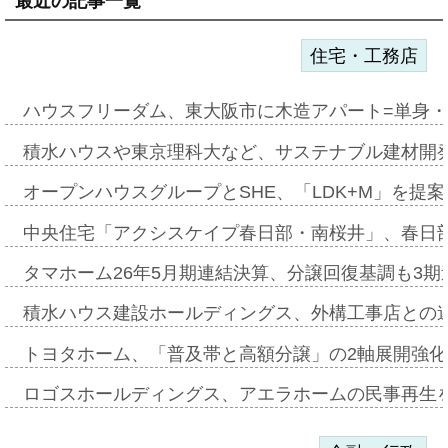
最近の記事一覧
住宅・工務店
ハウスフリーダム、東大阪市に木造アパート=単身・
積水ハウスや東京理科大など、サステナブル建材開
オープンハウスグループとSHE、「LDK+M」を提
中央住宅「アクシスケイプ春日部・南桜井」、春日
タマホーム26年5月期連結決算、分譲回復基調も3
積水ハウス建設ホールディングス、外構工事店との
トヨタホーム、「普及帯と高額分譲」の2軸展開強化
ロゴスホールディングス、アエラホームの民事再生