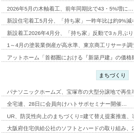
2026年5月の木軸着工、前年同期比で43・5%増に…
新設住宅着工5月分、「持ち家」一昨年比は約9%減=
新設着工2026年4月分、「持ち家」反動で3ヵ月ぶ
1～4月の塗装業倒産が高水準、東京商工リサーチ調
アットホーム「首都圏における『新築戸建』の価格
まちづくり
パナソニックホームズ、宝塚市の大型分譲地で再生
全宅連、28日に会員向けハトサポセミナー開催…
UR、防災性向上のまちづくり=建て替え提案推進、
大阪府住宅供給公社のソフトとハードの取り組み、2