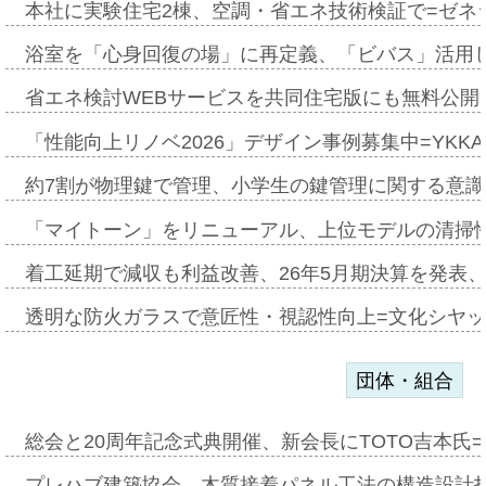
本社に実験住宅2棟、空調・省エネ技術検証で=ゼネ
浴室を「心身回復の場」に再定義、「ビバス」活用し
省エネ検討WEBサービスを共同住宅版にも無料公開、
「性能向上リノベ2026」デザイン事例募集中=YKKA
約7割が物理鍵で管理、小学生の鍵管理に関する意識調査
「マイトーン」をリニューアル、上位モデルの清掃
着工延期で減収も利益改善、26年5月期決算を発表
透明な防火ガラスで意匠性・視認性向上=文化シヤ
団体・組合
総会と20周年記念式典開催、新会長にTOTO吉本氏
プレハブ建築協会、木質接着パネル工法の構造設計