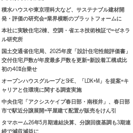
積水ハウスや東京理科大など、サステナブル建材開
発・評価の研究会=業界横断のプラットフォームに
本社に実験住宅2棟、空調・省エネ技術検証で=ゼネラ
ル研究所
国土交通省住宅局、2025年度「設計住宅性能評価書」
交付住宅戸数が年度最多戸数を更新=新設着工構成比
初の40%台乗せ
オープンハウスグループとSHE、「LDK+M」を提案=キ
ャリアと住環境に関する調査実施
中央住宅「アクシスケイプ春日部・南桜井」、春日部
市で駅近分譲展開=平屋建て配置が販売をけん引
タマホーム26年5月期連結決算、分譲回復基調も3期連
続で減収減益に