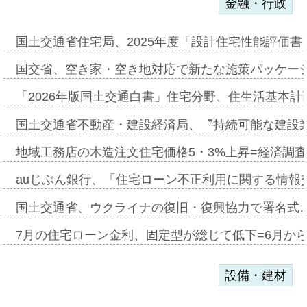
金融・行政
国土交通省住宅局、2025年度「設計住宅性能評価
国交省、空き家・空き地対応で新たな施策パッケー
「2026年版国土交通白書」住宅分野、住生活基本計
国土交通省不動産・建設経済局、〝持続可能な建設
地域工務店の木造注文住宅価格5・3%上昇=経済調
auじぶん銀行、「住宅ローン不正利用に関する情報
国土交通省、ウクライナの復旧・復興協力で署名式
7月の住宅ローン金利、固定型が総じて低下=6月か
設備・建材