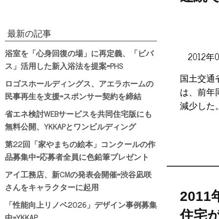
最新の記事
浴室を「心身回復の場」に再定義、「ビバ
2012年
ス」活用した新入浴法を提案=PHS
国土交通
ロゴスホールディングス、アエラホームの
は、前年同
民事再生を支援=スポンサー契約を締結
減少した。
省エネ検討WEBサービスを共同住宅版にも
無料公開、YKKAPとワンビルディング
第22回「家やまちの絵本」コンクールの作
品募集中=応募者全員に色鉛筆プレゼント
アイ工務店、新CMの発表会開催=渋谷凪咲
さんをキャラクターに起用
201
「性能向上リノベ2026」デザイン事例募集
住宅
中=YKKAP