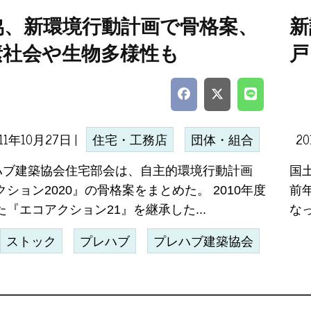
協、新環境行動計画で骨格案、
新
素社会や生物多様性も
戸
11年10月27日 |
20
住宅・工務店
団体・組合
レハブ建築協会住宅部会は、自主的環境行動計画
国
ション2020』の骨格案をまとめた。 2010年度
前年
『エコアクション21』を継承した...
な
ストック
プレハブ
プレハブ建築協会