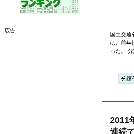
広告
国土交通省
は、前年比
った。 分
分譲
201
連続