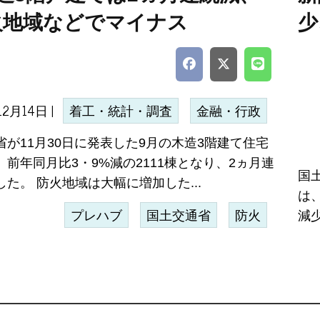
火地域などでマイナス
少
12月14日 |
着工・統計・調査
金融・行政
省が11月30日に発表した9月の木造3階建て住宅
前年同月比3・9%減の2111棟となり、2ヵ月連
国
た。 防火地域は大幅に増加した...
は、
プレハブ
国土交通省
防火
減