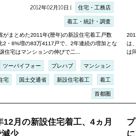
2012年02月10日 |
住宅・工務店
着工・統計・調査
がまとめた2011年(暦年)の新設住宅着工戸数
20
2・6%増の83万4117戸で、2年連続の増加とな
は、
譲住宅はマンションの伸びで二...
は同
ツーバイフォー
プレハブ
マンション
住宅
国土交通省
新設住宅着工
着工
首都圏
1年12月の新設住宅着工、4ヵ月
プ
で減少
に