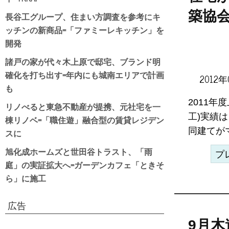
築協
長谷工グループ、住まい方調査を参考にキ
ッチンの新商品=「ファミーレキッチン」を
開発
諸戸の家が代々木上原で邸宅、ブランド明
確化を打ち出す=年内にも城南エリアで計画
2012年
も
2011年
リノべると東急不動産が提携、元社宅を一
工)実績
棟リノベ=「職住遊」融合型の賃貸レジデン
同建てが
スに
旭化成ホームズと世田谷トラスト、「雨
プ
庭」の実証拡大へ=ガーデンカフェ「ときそ
ら」に施工
広告
9月木