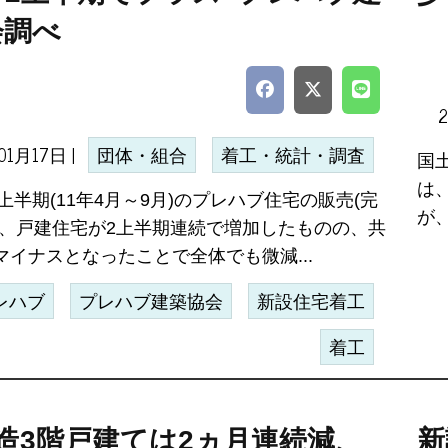
会調べ
01月17日 |
団体・組合
着工・統計・調査
国
は、
度上半期(11年4月～9月)のプレハブ住宅の販売(完
が
は、戸建住宅が2上半期連続で増加したものの、共
マイナスとなったことで全体でも微減...
レハブ
プレハブ建築協会
新設住宅着工
着工
造3階戸建ては2ヵ月連続減、
新