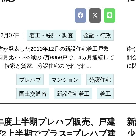
02月07日 |
着工・統計・調査
金融・行政
省が発表した2011年12月の新設住宅着工戸数
(
月比7・3%減の6万9069戸で、4ヵ月連続して
開
 持家と貸家、分譲住宅のそれぞれ...
に
プレハブ
マンション
分譲住宅
国土交通省
新設住宅着工
着工
1年度上半期プレハブ販売、戸建
新
が2上半期でプラス=プレハブ建
少