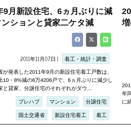
1年9月新設住宅、6ヵ月ぶりに減
2
マンションと貸家二ケタ減
増
2011年11月07日 |
着工・統計・調査
省が発表した2011年9月の新設住宅着工戸数は、
10・8%減の6万4206戸で、6ヵ月ぶりに減少し
20
家と貸家、分譲住宅のそれぞれがダウ...
年同
プレハブ
マンション
分譲住宅
に続
国土交通省
新設住宅着工
着工