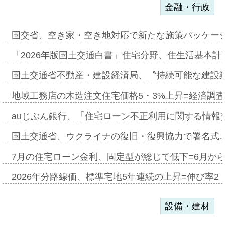
金融・行政
国交省、空き家・空き地対応で新たな施策パッケー
「2026年版国土交通白書」住宅分野、住生活基本計
国土交通省不動産・建設経済局、〝持続可能な建設
地域工務店の木造注文住宅価格5・3%上昇=経済調
auじぶん銀行、「住宅ローン不正利用に関する情報
国土交通省、ウクライナの復旧・復興協力で署名式
7月の住宅ローン金利、固定型が総じて低下=6月か
2026年分路線価、標準宅地5年連続の上昇=伸び率2・
設備・建材