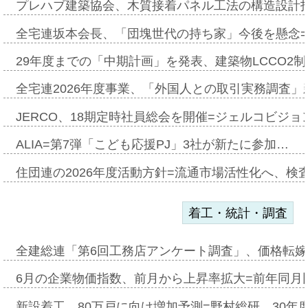
プレハブ建築協会、木質接着パネル工法の構造設計
全宅連坂本会長、「団塊世代の持ち家」今後を懸念
29年度までの「中期計画」を発表、建築物LCCO2
全宅連2026年度事業、「外国人との取引実務調査」新
JERCO、18期定時社員総会を開催=ジェルコビジョン
ALIA=第7弾「こども応援PJ」3社が新たに参加…
住団連の2026年度活動方針=流通市場活性化へ、検
着工・統計・調査
全建総連「第6回工務店アンケート調査」、価格転嫁
6月の企業物価指数、前月から上昇率拡大=前年同月比
新設着工、80万戸に向け増加予測=野村総研、30年