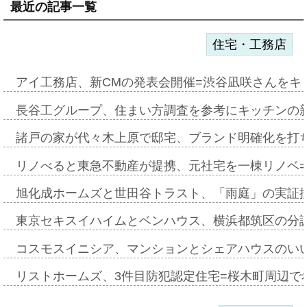
最近の記事一覧
住宅・工務店
アイ工務店、新CMの発表会開催=渋谷凪咲さんをキ
長谷工グループ、住まい方調査を参考にキッチンの
諸戸の家が代々木上原で邸宅、ブランド明確化を打
リノべると東急不動産が提携、元社宅を一棟リノベ
旭化成ホームズと世田谷トラスト、「雨庭」の実証
東京セキスイハイムとベンハウス、横浜都筑区の分
コスモスイニシア、マンションとシェアハウスのい
リストホームズ、3件目防犯認定住宅=桜木町周辺で