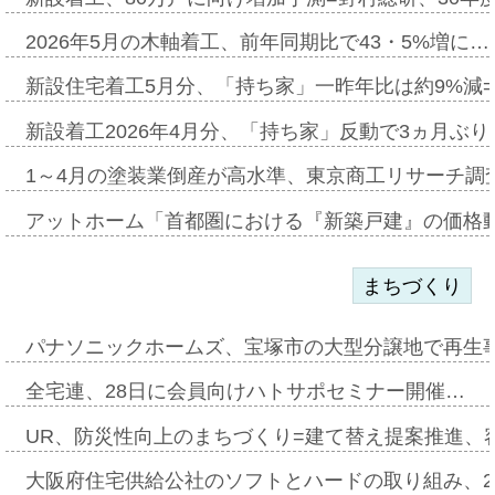
2026年5月の木軸着工、前年同期比で43・5%増に…
新設住宅着工5月分、「持ち家」一昨年比は約9%減=
新設着工2026年4月分、「持ち家」反動で3ヵ月ぶ
1～4月の塗装業倒産が高水準、東京商工リサーチ調
アットホーム「首都圏における『新築戸建』の価格
まちづくり
パナソニックホームズ、宝塚市の大型分譲地で再生
全宅連、28日に会員向けハトサポセミナー開催…
UR、防災性向上のまちづくり=建て替え提案推進、
大阪府住宅供給公社のソフトとハードの取り組み、2