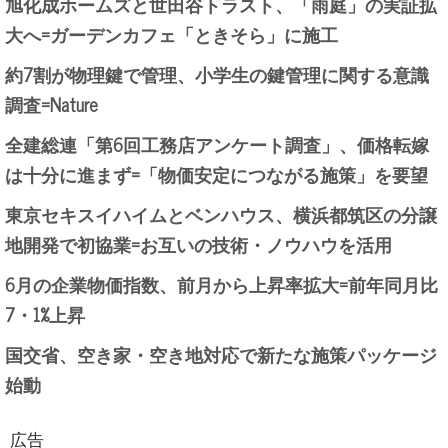
旭化成ホームズと世田谷トラスト、「雨庭」の実証拡
大へ=ガーデンカフェ「ときそら」に施工
約7割が物理鍵で管理、小学生の鍵管理に関する意識
調査=Nature
全建総連「第6回工務店アンケート調査」、価格転嫁
は十分に進まず=「物価安定につながる施策」を要望
東京セキスイハイムとベンハウス、横浜都筑区の分譲
地開発で初協業=お互いの技術・ノウハウを活用
6月の企業物価指数、前月から上昇率拡大=前年同月比
7・1%上昇
国交省、空き家・空き地対応で新たな施策パッケージ
始動
広告