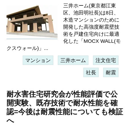
三井ホーム(東京都江東
区、池田明社長)は8日、
木造マンションのために
開発した高強度耐震壁技
術を戸建住宅向けに最適
化した「MOCX WALL(モ
クスウォール)」...
マンション
三井ホーム
注文住宅
社長
耐震
耐水害住宅研究会が性能評価で公
開実験、既存技術で耐水性能を確
認=今後は耐震性能についても検証
へ