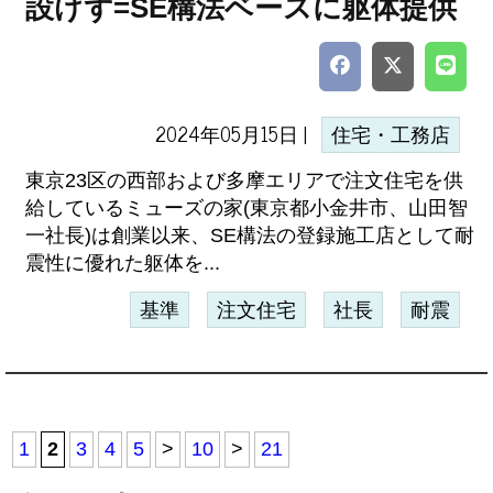
設けず=SE構法ベースに躯体提供
2024年05月15日 |
住宅・工務店
東京23区の西部および多摩エリアで注文住宅を供
給しているミューズの家(東京都小金井市、山田智
一社長)は創業以来、SE構法の登録施工店として耐
震性に優れた躯体を...
基準
注文住宅
社長
耐震
1
2
3
4
5
>
10
>
21