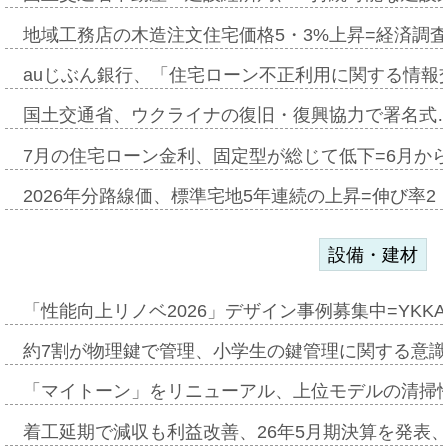
地域工務店の木造注文住宅価格5・3%上昇=経済調
auじぶん銀行、「住宅ローン不正利用に関する情報
国土交通省、ウクライナの復旧・復興協力で署名式
7月の住宅ローン金利、固定型が総じて低下=6月か
2026年分路線価、標準宅地5年連続の上昇=伸び率2・
設備・建材
「性能向上リノベ2026」デザイン事例募集中=YKKA
約7割が物理鍵で管理、小学生の鍵管理に関する意識調査
「マイトーン」をリニューアル、上位モデルの清掃
着工延期で減収も利益改善、26年5月期決算を発表