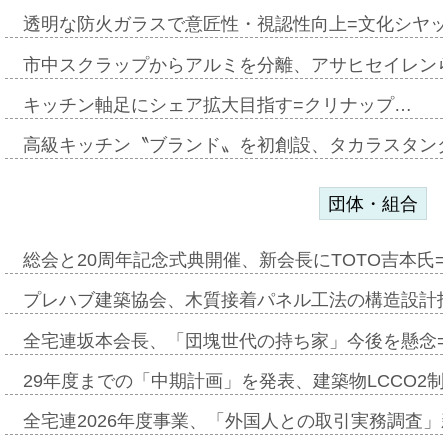
透明な防火ガラスで意匠性・視認性向上=文化シヤ
市中スクラップからアルミを分離、アサヒセイレン
キッチン軸足にシェア拡大目指す=クリナップ…
高級キッチン〝ブランド〟を初創設、タカラスタン
団体・組合
総会と20周年記念式典開催、新会長にTOTO吉本氏
プレハブ建築協会、木質接着パネル工法の構造設計
全宅連坂本会長、「団塊世代の持ち家」今後を懸念
29年度までの「中期計画」を発表、建築物LCCO2
全宅連2026年度事業、「外国人との取引実務調査」新