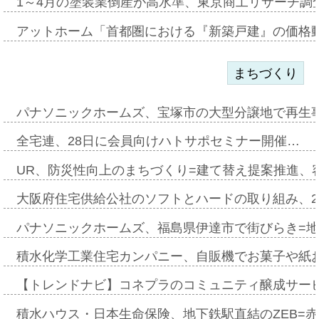
1～4月の塗装業倒産が高水準、東京商工リサーチ調
アットホーム「首都圏における『新築戸建』の価格
まちづくり
パナソニックホームズ、宝塚市の大型分譲地で再生
全宅連、28日に会員向けハトサポセミナー開催…
UR、防災性向上のまちづくり=建て替え提案推進、
大阪府住宅供給公社のソフトとハードの取り組み、2
パナソニックホームズ、福島県伊達市で街びらき=
積水化学工業住宅カンパニー、自販機でお菓子や紙
【トレンドナビ】コネプラのコミュニティ醸成サー
積水ハウス・日本生命保険、地下鉄駅直結のZEB=赤坂