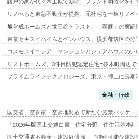
諸戸の家が代々木上原で邸宅、ブランド明確化を打
リノべると東急不動産が提携、元社宅を一棟リノベ
旭化成ホームズと世田谷トラスト、「雨庭」の実証
東京セキスイハイムとベンハウス、横浜都筑区の分
コスモスイニシア、マンションとシェアハウスのい
リストホームズ、3件目防犯認定住宅=桜木町周辺で
プライムライフテクノロジーズ、東京・押上に長期
金融・行政
国交省、空き家・空き地対応で新たな施策パッケー
「2026年版国土交通白書」住宅分野、住生活基本計
国土交通省不動産・建設経済局、〝持続可能な建設