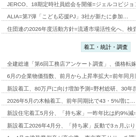
JERCO、18期定時社員総会を開催=ジェルコビジョン
ALIA=第7弾「こども応援PJ」3社が新たに参加…
住団連の2026年度活動方針=流通市場活性化へ、検
着工・統計・調査
全建総連「第6回工務店アンケート調査」、価格転嫁
6月の企業物価指数、前月から上昇率拡大=前年同月比
新設着工、80万戸に向け増加予測=野村総研、30年
2026年5月の木軸着工、前年同期比で43・5%増に…
新設住宅着工5月分、「持ち家」一昨年比は約9%減=
新設着工2026年4月分、「持ち家」反動で3ヵ月ぶ