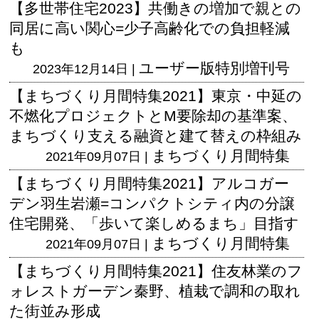
【多世帯住宅2023】共働きの増加で親との
同居に高い関心=少子高齢化での負担軽減
も
ユーザー版
特別増刊号
2023年12月14日 |
【まちづくり月間特集2021】東京・中延の
不燃化プロジェクトとM要除却の基準案、
まちづくり支える融資と建て替えの枠組み
まちづくり月間特集
2021年09月07日 |
【まちづくり月間特集2021】アルコガー
デン羽生岩瀬=コンパクトシティ内の分譲
住宅開発、「歩いて楽しめるまち」目指す
まちづくり月間特集
2021年09月07日 |
【まちづくり月間特集2021】住友林業のフ
ォレストガーデン秦野、植栽で調和の取れ
た街並み形成